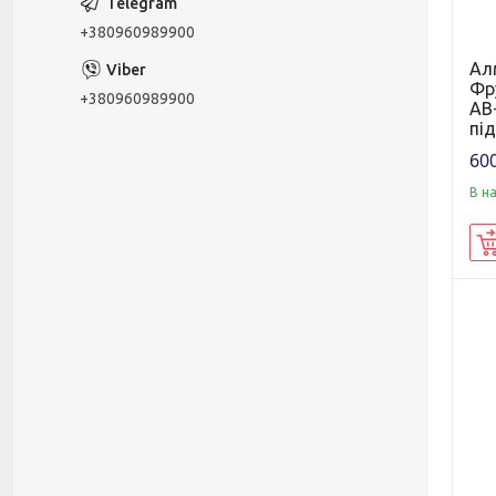
+380960989900
Ал
Фр
+380960989900
AB+
пі
600
В н