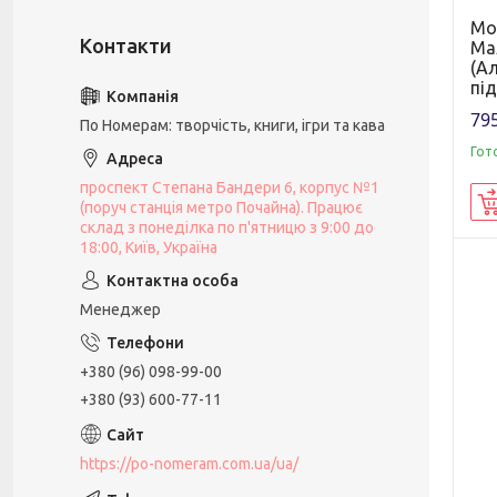
Мо
Ма
(Ал
пі
795
По Номерам: творчість, книги, ігри та кава
Гот
проспект Степана Бандери 6, корпус №1
(поруч станція метро Почайна). Працює
склад з понеділка по п'ятницю з 9:00 до
18:00, Київ, Україна
Менеджер
+380 (96) 098-99-00
+380 (93) 600-77-11
https://po-nomeram.com.ua/ua/