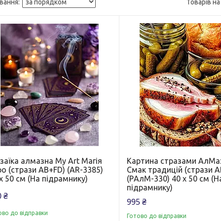
заїка алмазна My Art Магія
Картина стразами АлМа
о (стрази AB+FD) (AR-3385)
Смак традицій (стрази A
х 50 см (На підрамнику)
(PАлМ-330) 40 х 50 см (Н
підрамнику)
 ₴
995 ₴
ово до відправки
Готово до відправки