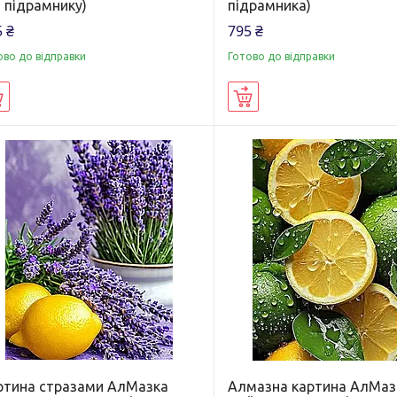
 підрамнику)
підрамника)
 ₴
795 ₴
ово до відправки
Готово до відправки
Купити
Купити
ртина стразами АлМазка
Алмазна картина АлМаз