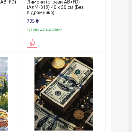
 AB+FD)
Лимони (стрази AB+FD)
з
(АлМ-319) 40 х 50 см (Без
підрамника)
795 ₴
Готово до відправки
Купити