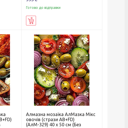
Готово до відправки
Купити
зка
Алмазна мозаїка АлМазка Мікс
B+FD)
овочів (стрази AB+FD)
з
(АлМ-329) 40 х 50 см (Без