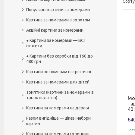
Популярні картини за номерами
Картина за номерами з золотом
Акційні картини за номерами
● Картини за номерами — ВСІ
сюжети
● Картини без коробки від 160 до
480 грн
Картини по номерам патріотичні
Картина за номерами для дітей
Триптихи (картини за номерами із
трьох полотен)
Мо
тар
Картини за номерами на дереві
40 
Разом вигідніше — цікаві набори
640
картин
Гот
Картини за номерами годинник