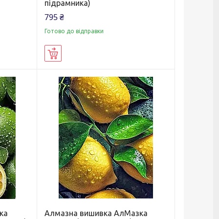
підрамника)
795 ₴
Готово до відправки
Купити
ка
Алмазна вишивка АлМазка