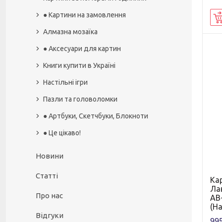
● Картини на замовлення
Алмазна мозаїка
● Аксесуари для картин
Книги купити в Україні
Настільні ігри
Пазли та головоломки
● Артбуки, Скетчбуки, Блокноти
● Це цікаво!
Новини
Статті
Ка
Ла
Про нас
AB+
(На
Відгуки
995