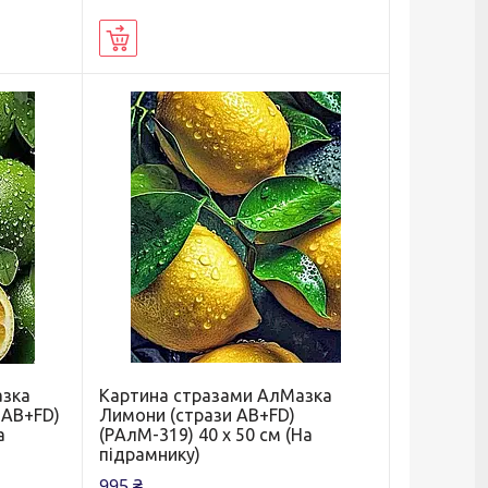
Купити
азка
Картина стразами АлМазка
 AB+FD)
Лимони (стрази AB+FD)
а
(PАлМ-319) 40 х 50 см (На
підрамнику)
995 ₴