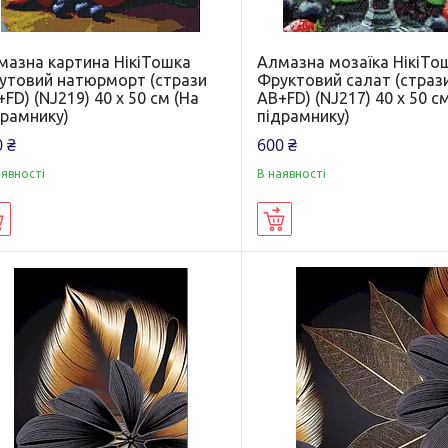
мазна картина НікіТошка
Алмазна мозаїка НікіТо
утовий натюрморт (стрази
Фруктовий салат (страз
FD) (NJ219) 40 х 50 см (На
AB+FD) (NJ217) 40 х 50 с
драмнику)
підрамнику)
 ₴
600 ₴
аявності
В наявності
Купити
Купити