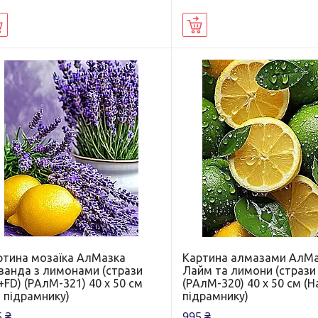
Купити
Купити
ртина мозаїка АлМазка
Картина алмазами АлМ
ванда з лимонами (стрази
Лайм та лимони (стрази
FD) (PАлМ-321) 40 х 50 см
(PАлМ-320) 40 х 50 см (Н
 підрамнику)
підрамнику)
 ₴
995 ₴