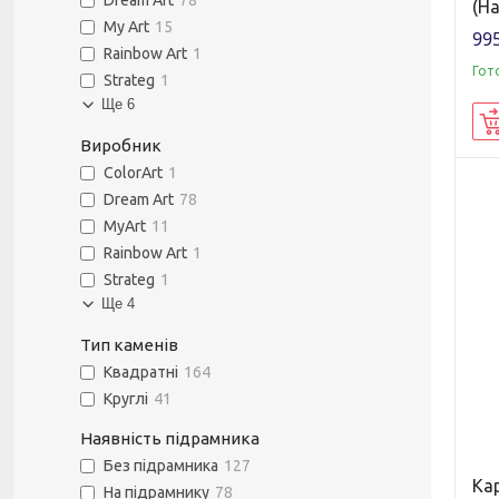
Dream Art
78
(На
My Art
15
995
Rainbow Art
1
Гот
Strateg
1
Ще 6
Виробник
ColorArt
1
Dream Art
78
MyArt
11
Rainbow Art
1
Strateg
1
Ще 4
Тип каменів
Квадратні
164
Круглі
41
Наявність підрамника
Без підрамника
127
Ка
На підрамнику
78