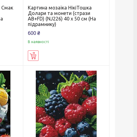
 Смак
Картина мозаїка НікіТошка
Долари та монети (стрази
На
AB+FD) (NJ226) 40 х 50 см (На
підрамнику)
600 ₴
В наявності
Купити