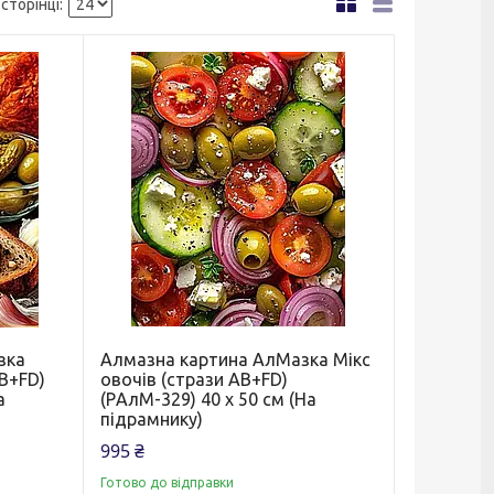
зка
Алмазна картина АлМазка Мікс
B+FD)
овочів (стрази AB+FD)
а
(PАлМ-329) 40 х 50 см (На
підрамнику)
995 ₴
Готово до відправки