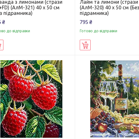
ванда з лимонами (стрази
Лайм та лимони (стрази
FD) (АлМ-321) 40 х 50 см
(АлМ-320) 40 х 50 см (Бе
з підрамника)
підрамника)
 ₴
795 ₴
ово до відправки
Готово до відправки
Купити
Купити