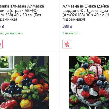
заїка алмазна АлМазка
Алмазна вишивка Ідейка
лина (стрази AB+FD)
шардоне ©art_selena_ua
М-338) 40 х 50 см (Без
(AMO20188) 30 х 40 см (
драмника)
підрамнику)
 ₴
389 ₴
ово до відправки
В наявності
Купити
Купити