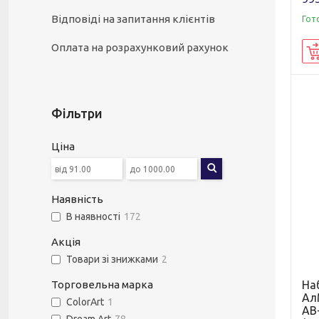
Відповіді на запитання клієнтів
Гот
Оплата на розрахунковий рахунок
Фільтри
Ціна
Наявність
В наявності
172
Акція
Товари зі знижками
2
На
Торговельна марка
Ал
ColorArt
1
AB+