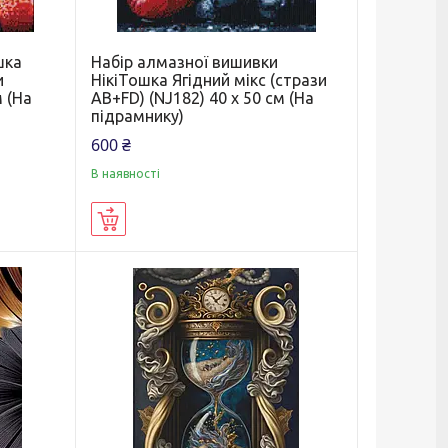
шка
Набір алмазної вишивки
и
НікіТошка Ягідний мікс (стрази
м (На
AB+FD) (NJ182) 40 х 50 см (На
підрамнику)
600 ₴
В наявності
Купити