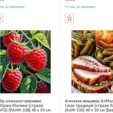
ово до відправки
Готово до відправки
Купити
Купити
бір алмазної вишивки
Алмазна вишивка АлМа
Мазка Малина (стрази
Смак традицій (стрази A
FD) (PАлМ-338) 40 х 50 см
(АлМ-330) 40 х 50 см (Бе