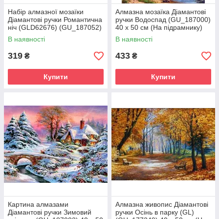
Набір алмазної мозаїки
Алмазна мозаїка Діамантові
Діамантові ручки Романтична
ручки Водоспад (GU_187000)
ніч (GLD62676) (GU_187052)
40 х 50 см (На підрамнику)
30 х 40 см (На підрамнику)
В наявності
В наявності
319
433
₴
₴
Купити
Купити
Картина алмазами
Алмазна живопис Діамантові
Діамантові ручки Зимовий
ручки Осінь в парку (GL)