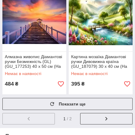
Алмазна живопис Діамантові
Картина мозаїка Діамантові
ручки Безмежність (GL)
ручки Дивовижна країна
(GU_177253) 40 х 50 см (На
(GU_187079) 30 х 40 см (На
підрамнику)
підрамнику)
Немає в наявності
Немає в наявності
484
395
₴
₴
Показати ще
1
/ 2