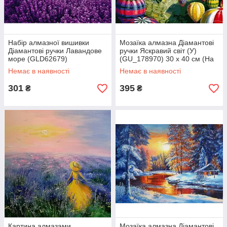
Набір алмазної вишивки
Мозаїка алмазна Діамантові
Діамантові ручки Лавандове
ручки Яскравий світ (У)
море (GLD62679)
(GU_178970) 30 х 40 см (На
(GU_187051) 30 х 40 см (На
підрамнику)
Немає в наявності
Немає в наявності
підрамнику)
301
395
₴
₴
Картина алмазами
Мозаїка алмазна Діамантові