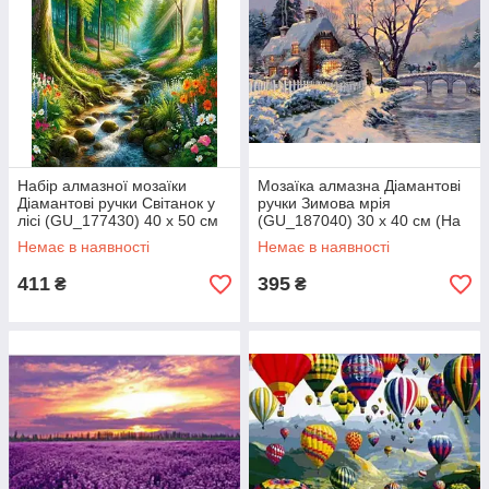
Набір алмазної мозаїки
Мозаїка алмазна Діамантові
Діамантові ручки Світанок у
ручки Зимова мрія
лісі (GU_177430) 40 х 50 см
(GU_187040) 30 х 40 см (На
(На підрамнику)
підрамнику)
Немає в наявності
Немає в наявності
411
395
₴
₴