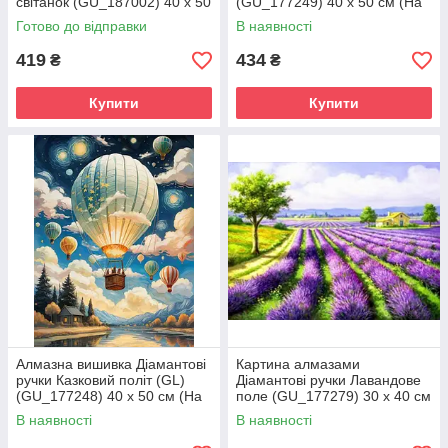
світанок (GU_187002) 40 х 50
(GU_177249) 40 х 50 см (На
см (На підрамнику)
підрамнику)
Готово до відправки
В наявності
419
434
₴
₴
Купити
Купити
Алмазна вишивка Діамантові
Картина алмазами
ручки Казковий політ (GL)
Діамантові ручки Лавандове
(GU_177248) 40 х 50 см (На
поле (GU_177279) 30 х 40 см
підрамнику)
(На підрамнику)
В наявності
В наявності