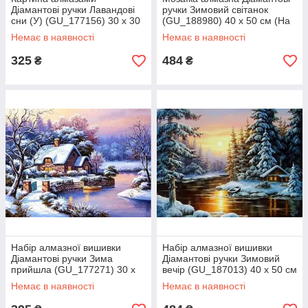
Діамантові ручки Лавандові
ручки Зимовий світанок
сни (У) (GU_177156) 30 х 30
(GU_188980) 40 х 50 см (На
см (На підрамнику)
підрамнику)
Немає в наявності
Немає в наявності
325
484
₴
₴
Набір алмазної вишивки
Набір алмазної вишивки
Діамантові ручки Зима
Діамантові ручки Зимовий
прийшла (GU_177271) 30 х
вечір (GU_187013) 40 х 50 см
40 см (На підрамнику)
(На підрамнику)
Немає в наявності
Немає в наявності