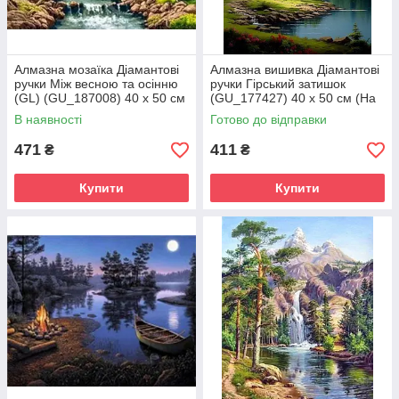
Алмазна мозаїка Діамантові
Алмазна вишивка Діамантові
ручки Між весною та осінню
ручки Гірський затишок
(GL) (GU_187008) 40 х 50 см
(GU_177427) 40 х 50 см (На
(На підрамнику)
підрамнику)
В наявності
Готово до відправки
471
411
₴
₴
Купити
Купити