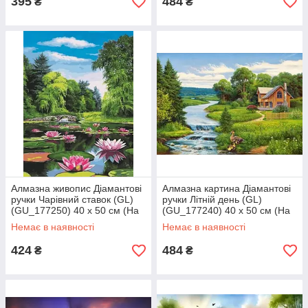
395
484
₴
₴
Алмазна живопис Діамантові
Алмазна картина Діамантові
ручки Чарівний ставок (GL)
ручки Літній день (GL)
(GU_177250) 40 х 50 см (На
(GU_177240) 40 х 50 см (На
підрамнику)
підрамнику)
Немає в наявності
Немає в наявності
424
484
₴
₴