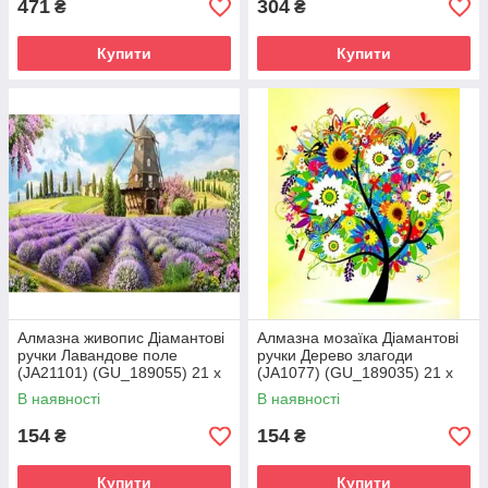
471
304
₴
₴
Купити
Купити
Алмазна живопис Діамантові
Алмазна мозаїка Діамантові
ручки Лавандове поле
ручки Дерево злагоди
(JA21101) (GU_189055) 21 х
(JA1077) (GU_189035) 21 х
25 см (Без підрамника)
25 см (Без підрамника)
В наявності
В наявності
154
154
₴
₴
Купити
Купити