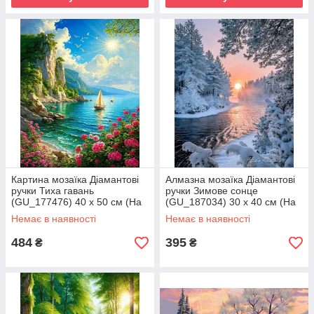
Картина мозаїка Діамантові
Алмазна мозаїка Діамантові
ручки Тиха гавань
ручки Зимове сонце
(GU_177476) 40 х 50 см (На
(GU_187034) 30 х 40 см (На
підрамнику)
підрамнику)
Немає в наявності
Немає в наявності
484
395
₴
₴