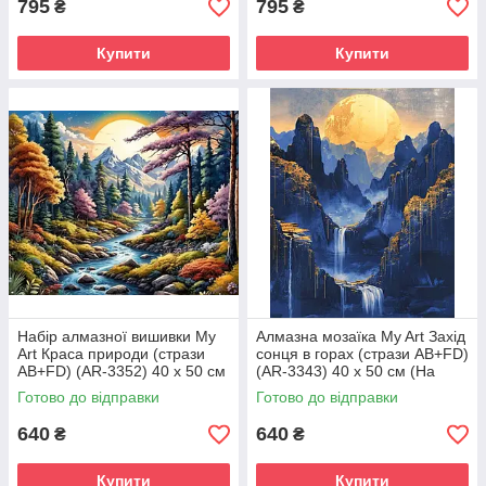
795
795
₴
₴
Купити
Купити
Набір алмазної вишивки My
Алмазна мозаїка My Art Захід
Art Краса природи (стрази
сонця в горах (стрази AB+FD)
AB+FD) (AR-3352) 40 х 50 см
(AR-3343) 40 х 50 см (На
(На підрамнику)
підрамнику)
Готово до відправки
Готово до відправки
640
640
₴
₴
Купити
Купити