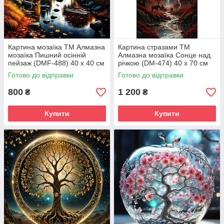
Картина мозаїка ТМ Алмазна
Картина стразами ТМ
мозаїка Пишний осінній
Алмазна мозаїка Сонце над
пейзаж (DMF-488) 40 х 40 см
річкою (DM-474) 40 х 70 см
(На підрамнику)
(Без підрамника)
Готово до відправки
Готово до відправки
800
1 200
₴
₴
Купити
Купити