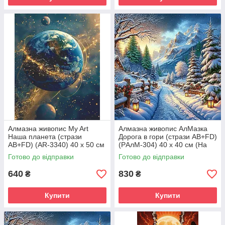
Алмазна живопис My Art
Алмазна живопис АлМазка
Наша планета (стрази
Дорога в гори (стрази AB+FD)
AB+FD) (AR-3340) 40 х 50 см
(PАлМ-304) 40 х 40 см (На
(На підрамнику)
підрамнику)
Готово до відправки
Готово до відправки
640
830
₴
₴
Купити
Купити