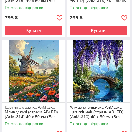
(АлМ-316) 40 х 50 см (Без
AB+FD) (АлМ-315) 40 х 50 см
підрамника)
(Без підрамника)
Готово до відправки
Готово до відправки
795
795
₴
₴
Купити
Купити
Картина мозаїка АлМазка
Алмазна вишивка АлМазка
Млин у лузі (стрази AB+FD)
Цвіт гліцинії (стрази AB+FD)
(АлМ-314) 40 х 50 см (Без
(АлМ-310) 40 х 50 см (Без
підрамника)
підрамника)
Готово до відправки
Готово до відправки