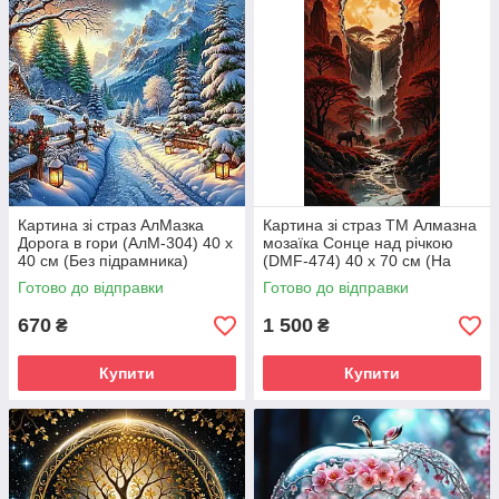
Картина зі страз АлМазка
Картина зі страз ТМ Алмазна
Дорога в гори (АлМ-304) 40 х
мозаїка Сонце над річкою
40 см (Без підрамника)
(DMF-474) 40 х 70 см (На
підрамнику)
Готово до відправки
Готово до відправки
670
1 500
₴
₴
Купити
Купити