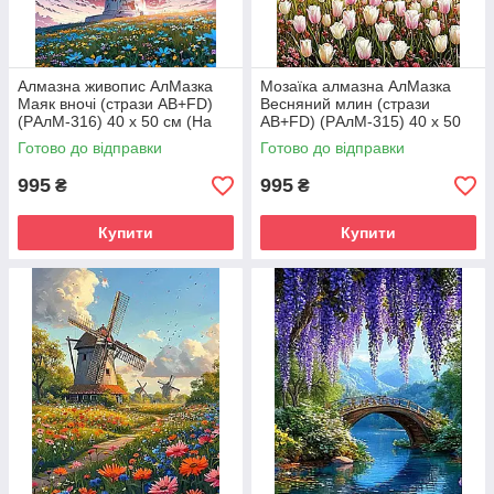
Алмазна живопис АлМазка
Мозаїка алмазна АлМазка
Маяк вночі (стрази AB+FD)
Весняний млин (стрази
(PАлМ-316) 40 х 50 см (На
AB+FD) (PАлМ-315) 40 х 50
підрамнику)
см (На підрамнику)
Готово до відправки
Готово до відправки
995
995
₴
₴
Купити
Купити