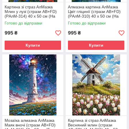
Картина зі страз АлМазка
Алмазна картина АлМазка
Млин у лузі (стрази AB+FD)
Цвіт гліцинії (стрази AB+FD)
(PАлМ-314) 40 х 50 см (На
(PАлМ-310) 40 х 50 см (На
підрамнику)
підрамнику)
Готово до відправки
Готово до відправки
995
995
₴
₴
Купити
Купити
Мозаїка алмазна АлМазка
Картина зі страз АлМазка
Маяк вночі (стрази AB+FD)
Весняний млин (стрази