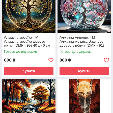
Алмазна мозаїка ТМ
Алмазна живопис ТМ
Алмазна мозаїка Дерево
Алмазна мозаїка Вишневе
життя (DMF-495) 40 х 40 см
дерево в яблуні (DMF-491)
(На підрамнику)
40 х 40 см (На підрамнику)
Готово до відправки
Готово до відправки
800
800
₴
₴
Купити
Купити