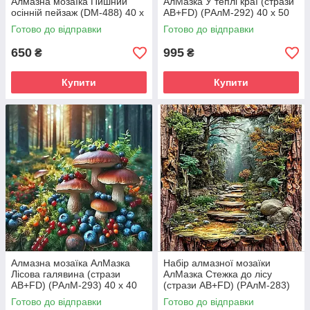
Алмазна мозаїка Пишний
АлМазка У теплі краї (стрази
осінній пейзаж (DM-488) 40 х
AB+FD) (PАлМ-292) 40 х 50
40 см (Без підрамника)
см (На підрамнику)
Готово до відправки
Готово до відправки
650
995
₴
₴
Купити
Купити
Алмазна мозаїка АлМазка
Набір алмазної мозаїки
Лісова галявина (стрази
АлМазка Стежка до лісу
AB+FD) (PАлМ-293) 40 х 40
(стрази AB+FD) (PАлМ-283)
см (На підрамнику)
40 х 40 см (На підрамнику)
Готово до відправки
Готово до відправки