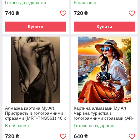
TNG627) 40 х 50 см (На
(MRT-TNG1759) 40 х 50 см
Готово до відправки
В наявності
підрамнику)
(На підрамнику)
740
720
₴
₴
Купити
Купити
Алмазна картина My Art
Картина алмазами My Art
Пристрасть із голограмними
Чарівна туристка з
стразами (MRT-TNG561) 40 х
голограмними стразами (AR-
50 см (На підрамнику)
3276) 40 х 50 см (На
В наявності
Готово до відправки
підрамнику)
720
640
₴
₴