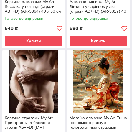
Картина алмазами My Art
Алмазна вишивка My Art
Веселка у погляді (стрази
Дівчина у чарівному лісі
AB+FD) (AR-3364) 40 х 50 см
(стрази AB+FD) (AR-3317) 40
(На підрамнику)
х 60 см (На підрамнику)
Готово до відправки
Готово до відправки
640
680
₴
₴
Купити
Купити
Картина стразами My Art
Мозаїка алмазна My Art Тиша
Пристрасть та бажання (+
японського ранку з
стрази АБ+FD) (MRT-
голограмними стразами