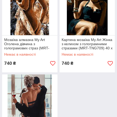
Мозаїка алмазна My Art
Картина мозаїка My Art Жінка
Оголена дівчина з
з келихом з голограмними
голограмових страз (MRT-
стразами (MRT-TNG709) 40 х
TNG720) 40 х 50 см (На
50 см (На підрамнику)
Немає в наявності
Немає в наявності
підрамнику)
740
740
₴
₴