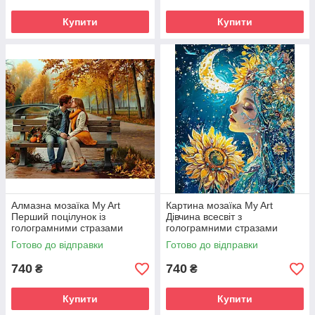
Купити
Купити
Алмазна мозаїка My Art
Картина мозаїка My Art
Перший поцілунок із
Дівчина всесвіт з
голограмними стразами
голограмними стразами
(MRT-TNG1656) 40 х 50 см
(MRT-TNG1630) 40 х 50 см
Готово до відправки
Готово до відправки
(На підрамнику)
(На підрамнику)
740
740
₴
₴
Купити
Купити