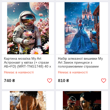
Картина мозаїка My Art
Набір алмазної вишивки My
Астронавт у квітах (+ стрази
Art Замок принцеси з
АБ+FD) (MRT-TNG1748) 40 х
голограмовими стразами
50 см (На підрамнику)
(MRT-TNG1774) 40 х 60 см
Немає в наявності
Немає в наявності
(На підрамнику)
740
810
₴
₴