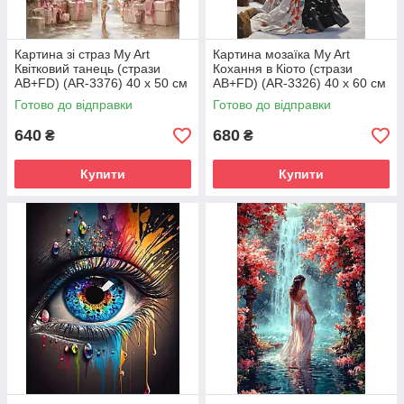
Картина зі страз My Art
Картина мозаїка My Art
Квітковий танець (стрази
Кохання в Кіото (стрази
AB+FD) (AR-3376) 40 х 50 см
AB+FD) (AR-3326) 40 х 60 см
(На підрамнику)
(На підрамнику)
Готово до відправки
Готово до відправки
640
680
₴
₴
Купити
Купити