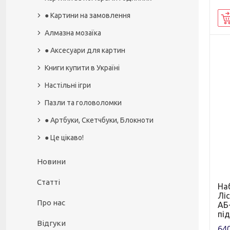
● Картини на замовлення
Алмазна мозаїка
● Аксесуари для картин
Книги купити в Україні
Настільні ігри
Пазли та головоломки
● Артбуки, Скетчбуки, Блокноти
● Це цікаво!
Новини
Статті
Наб
Лі
Про нас
АБ+
пі
Відгуки
640