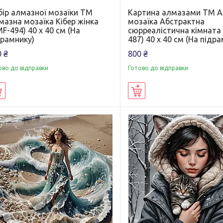
бір алмазної мозаїки ТМ
Картина алмазами ТМ 
мазна мозаїка Кібер жінка
мозаїка Абстрактна
F-494) 40 х 40 см (На
сюрреалістична кімната
драмнику)
487) 40 х 40 см (На підр
 ₴
800 ₴
ово до відправки
Готово до відправки
Купити
Купити