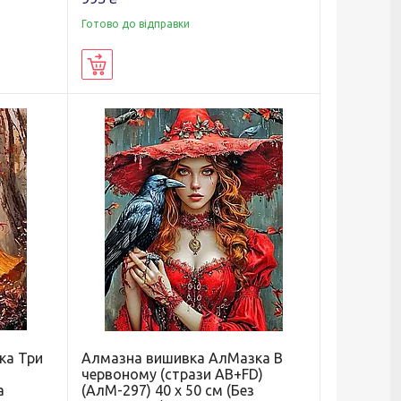
Готово до відправки
Купити
ка Три
Алмазна вишивка АлМазка В
червоному (стрази AB+FD)
а
(АлМ-297) 40 х 50 см (Без