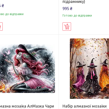
підрамнику)
 ₴
995 ₴
ово до відправки
Готово до відправки
Купити
Купити
мазна мозаїка АлМазка Чари
Набір алмазної мозаїки