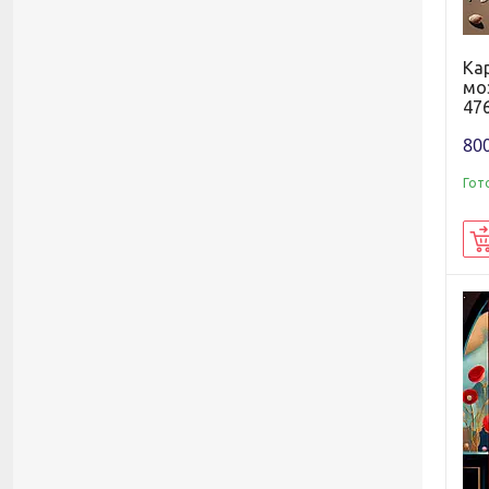
Ка
мо
476
800
Гот