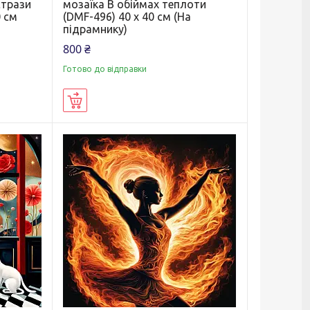
стрази
мозаїка В обіймах теплоти
0 см
(DMF-496) 40 х 40 см (На
підрамнику)
800 ₴
Готово до відправки
Купити