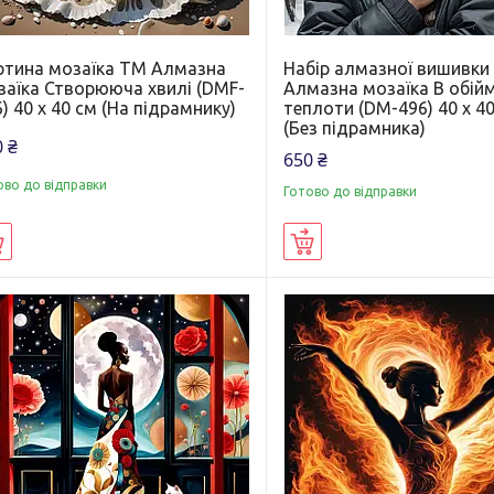
ртина мозаїка ТМ Алмазна
Набір алмазної вишивки
заїка Створююча хвилі (DMF-
Алмазна мозаїка В обій
) 40 х 40 см (На підрамнику)
теплоти (DM-496) 40 х 4
(Без підрамника)
 ₴
650 ₴
ово до відправки
Готово до відправки
Купити
Купити