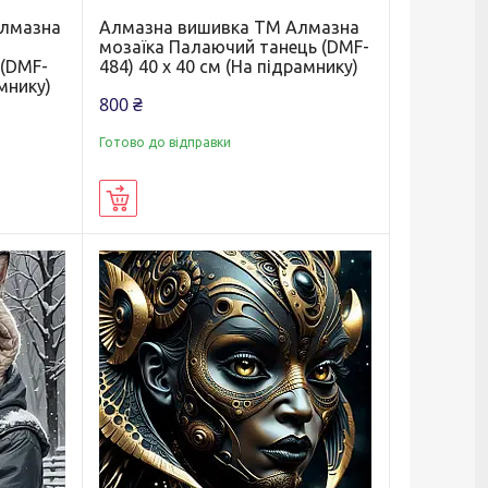
Алмазна
Алмазна вишивка ТМ Алмазна
мозаїка Палаючий танець (DMF-
 (DMF-
484) 40 х 40 см (На підрамнику)
амнику)
800 ₴
Готово до відправки
Купити