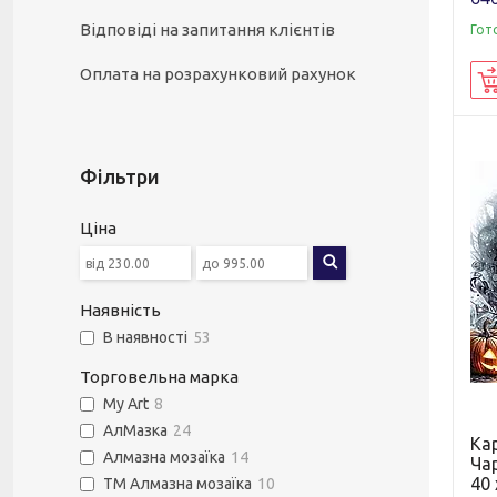
Відповіді на запитання клієнтів
Гот
Оплата на розрахунковий рахунок
Фільтри
Ціна
Наявність
В наявності
53
Торговельна марка
My Art
8
АлМазка
24
Ка
Алмазна мозаїка
14
Ча
40 
ТМ Алмазна мозаїка
10