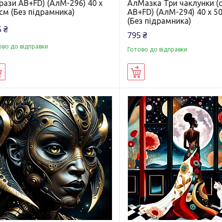
рази AB+FD) (АлМ-296) 40 х
АлМазка Три чаклунки (
см (Без підрамника)
AB+FD) (АлМ-294) 40 х 5
(Без підрамника)
 ₴
795 ₴
ово до відправки
Готово до відправки
Купити
Купити