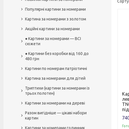
Популярні картини за номерами
Картина за номерами з золотом
Акційні картини за номерами
● Картини за номерами — ВСІ
сюжети
● Картини без коробки від 160 до
480 грн
Картини по номерам патріотичні
Картина за номерами для дітей
Триптихи (картини за номерами із
трьох полотен)
Ка
ле
Картини за номерами на дереві
TNG
пі
Разом вигідніше — цікаві набори
740
картин
Гот
Картини за номерами годинник