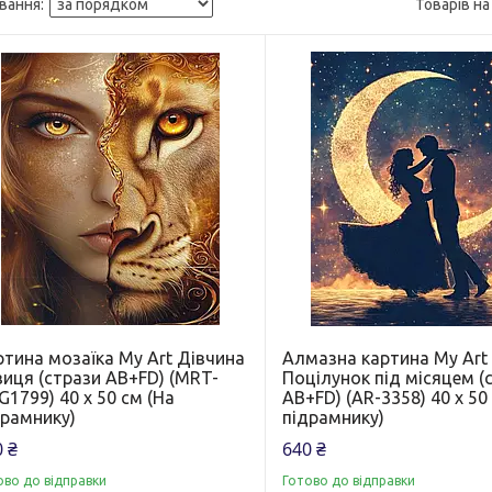
ртина мозаїка My Art Дівчина
Алмазна картина My Art
виця (стрази AB+FD) (MRT-
Поцілунок під місяцем (
1799) 40 х 50 см (На
AB+FD) (AR-3358) 40 х 50
драмнику)
підрамнику)
 ₴
640 ₴
ово до відправки
Готово до відправки