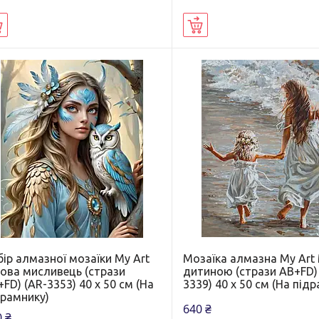
Купити
Купити
ір алмазної мозаїки My Art
Мозаїка алмазна My Art
сова мисливець (стрази
дитиною (стрази AB+FD)
FD) (AR-3353) 40 х 50 см (На
3339) 40 х 50 см (На під
драмнику)
640 ₴
 ₴