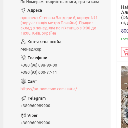
По Номерам: творчість, книги, ігри та кава
На
Ал
(DM
проспект Степана Бандери 6, корпус №1
пі
(поруч станція метро Почайна). Працює
склад з понеділка по п'ятницю з 9:00 до
800
18:00, Київ, Україна
Гот
Менеджер
+380 (96) 098-99-00
+380 (93) 600-77-11
https://po-nomeram.com.ua/ua/
+380960989900
+380960989900