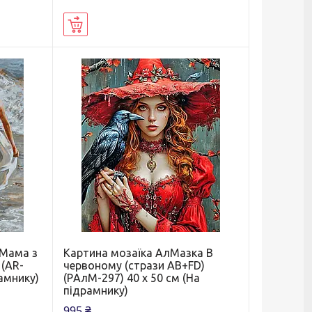
Купити
 Мама з
Картина мозаїка АлМазка В
 (AR-
червоному (стрази AB+FD)
рамнику)
(PАлМ-297) 40 х 50 см (На
підрамнику)
995 ₴