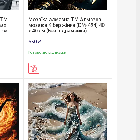
 ТМ
Мозаїка алмазна ТМ Алмазна
мах
мозаїка Кібер жінка (DM-494) 40
0 см
х 40 см (Без підрамника)
650 ₴
Готово до відправки
Купити