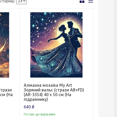
Алмазна мозаїка My Art
стрази
Зоряний вальс (стрази AB+FD)
 см (На
(AR-3354) 40 х 50 см (На
підрамнику)
640 ₴
Готово до відправки