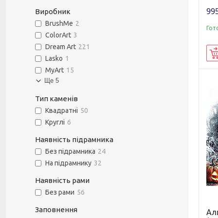
995
Виробник
BrushMe
2
Гот
ColorArt
3
Dream Art
221
Lasko
1
MyArt
15
Ще 5
Тип каменів
Квадратні
50
Круглі
6
Наявність підрамника
Без підрамника
24
На підрамнику
32
Наявність рами
Без рами
56
Заповнення
Ал