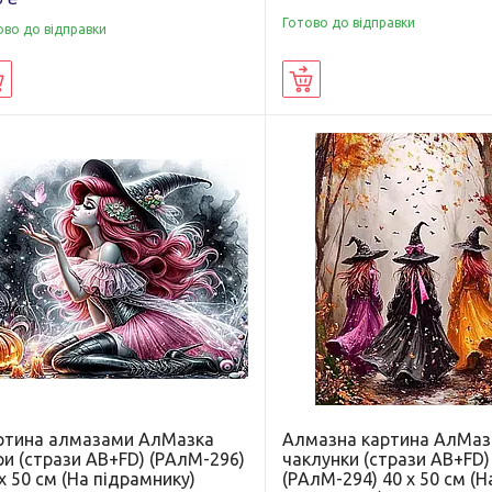
Готово до відправки
ово до відправки
Купити
Купити
ртина алмазами АлМазка
Алмазна картина АлМаз
ри (стрази AB+FD) (PАлМ-296)
чаклунки (стрази AB+FD)
х 50 см (На підрамнику)
(PАлМ-294) 40 х 50 см (Н