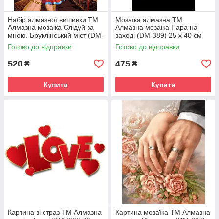
Набір алмазної вишивки ТМ
Мозаїка алмазна ТМ
Алмазна мозаіка Слідуй за
Алмазна мозаіка Пара на
мною. Бруклінський міст (DM-
заході (DM-389) 25 х 40 см
398) 30 х 40 см (Без
(Без підрамника)
Готово до відправки
Готово до відправки
підрамника)
520
475
₴
₴
Купити
Купити
Картина зі страз ТМ Алмазна
Картина мозаїка ТМ Алмазна