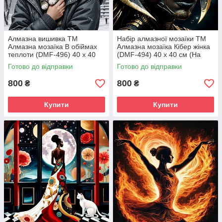
Алмазна вишивка ТМ
Набір алмазної мозаїки ТМ
Алмазна мозаїка В обіймах
Алмазна мозаїка Кібер жінка
теплоти (DMF-496) 40 х 40
(DMF-494) 40 х 40 см (На
см (На підрамнику)
підрамнику)
Готово до відправки
Готово до відправки
800
800
₴
₴
Купити
Купити