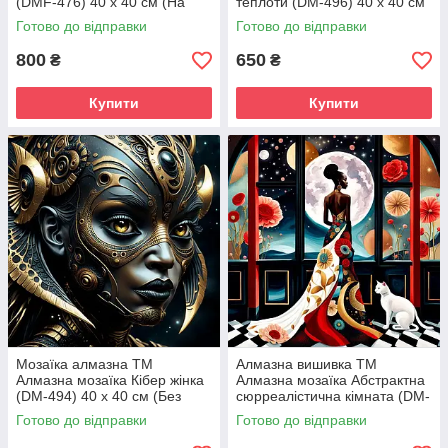
(DMF-476) 40 х 40 см (На
теплоти (DM-496) 40 х 40 см
підрамнику)
(Без підрамника)
Готово до відправки
Готово до відправки
800
650
₴
₴
Купити
Купити
Мозаїка алмазна ТМ
Алмазна вишивка ТМ
Алмазна мозаїка Кібер жінка
Алмазна мозаїка Абстрактна
(DM-494) 40 х 40 см (Без
сюрреалістична кімната (DM-
підрамника)
487) 40 х 40 см (Без
Готово до відправки
Готово до відправки
підрамника)