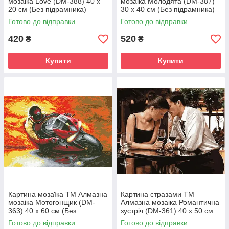
мозаіка Love (DM-388) 40 х
мозаіка Молодята (DM-387)
20 см (Без підрамника)
30 х 40 см (Без підрамника)
Готово до відправки
Готово до відправки
420
520
₴
₴
Купити
Купити
Картина мозаїка ТМ Алмазна
Картина стразами ТМ
мозаіка Мотогонщик (DM-
Алмазна мозаіка Романтична
363) 40 х 60 см (Без
зустріч (DM-361) 40 х 50 см
підрамника)
(Без підрамника)
Готово до відправки
Готово до відправки