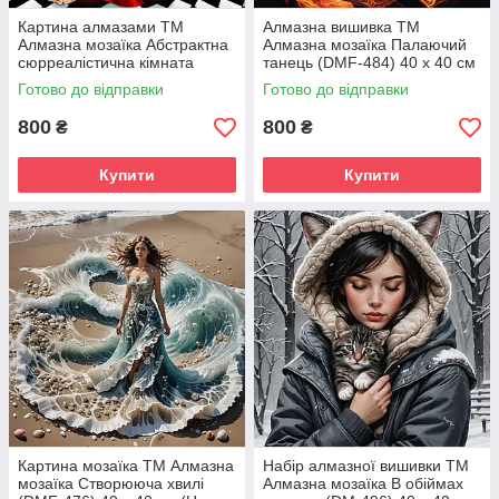
Картина алмазами ТМ
Алмазна вишивка ТМ
Алмазна мозаїка Абстрактна
Алмазна мозаїка Палаючий
сюрреалістична кімната
танець (DMF-484) 40 х 40 см
(DMF-487) 40 х 40 см (На
(На підрамнику)
Готово до відправки
Готово до відправки
підрамнику)
800
800
₴
₴
Купити
Купити
Картина мозаїка ТМ Алмазна
Набір алмазної вишивки ТМ
мозаїка Створююча хвилі
Алмазна мозаїка В обіймах