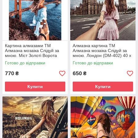
Картина алмазами ТМ
Алмазна картина ТМ
Алмазна мозаіка Слідуй за
Алмазна мозаіка Слідуй за
мною. Міст Золоті Ворота
мною. Лондон (DM-402) 40 х
(DM-404) 40 х 50 см (Без
40 см (Без підрамника)
Готово до відправки
Готово до відправки
підрамника)
770
650
₴
₴
Купити
Купити