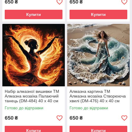
650
650
₴
₴
Купити
Купити
Набір алмазної вишивки ТМ
Алмазна картина ТМ
Алмазна мозаїка Палаючий
Алмазна мозаїка Створююча
танець (DM-484) 40 х 40 см
хвилі (DM-476) 40 х 40 см
(Без підрамника)
(Без підрамника)
Готово до відправки
Готово до відправки
650
650
₴
₴
Купити
Купити