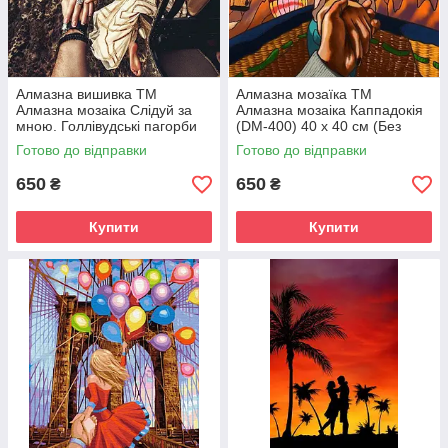
Алмазна вишивка ТМ
Алмазна мозаїка ТМ
Алмазна мозаіка Слідуй за
Алмазна мозаіка Каппадокія
мною. Голлівудські пагорби
(DM-400) 40 х 40 см (Без
(DM-401) 40 х 40 см (Без
підрамника)
Готово до відправки
Готово до відправки
підрамника)
650
650
₴
₴
Купити
Купити