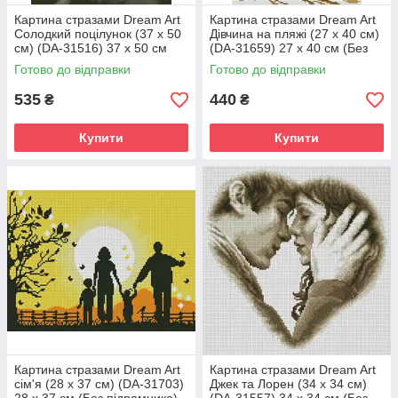
Картина стразами Dream Art
Картина стразами Dream Art
Солодкий поцілунок (37 х 50
Дівчина на пляжі (27 х 40 см)
см) (DA-31516) 37 х 50 см
(DA-31659) 27 х 40 см (Без
(Без підрамника)
підрамника)
Готово до відправки
Готово до відправки
535
440
₴
₴
Купити
Купити
Картина стразами Dream Art
Картина стразами Dream Art
сім'я (28 х 37 см) (DA-31703)
Джек та Лорен (34 х 34 см)