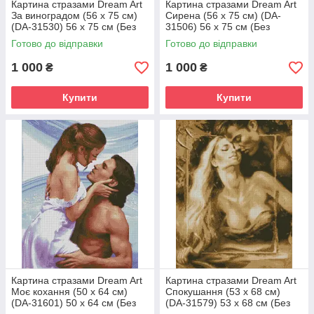
Картина стразами Dream Art
Картина стразами Dream Art
За виноградом (56 х 75 см)
Сирена (56 х 75 см) (DA-
(DA-31530) 56 х 75 см (Без
31506) 56 х 75 см (Без
підрамника)
підрамника)
Готово до відправки
Готово до відправки
1 000
1 000
₴
₴
Купити
Купити
Картина стразами Dream Art
Картина стразами Dream Art
Моє кохання (50 х 64 см)
Спокушання (53 х 68 см)
(DA-31601) 50 х 64 см (Без
(DA-31579) 53 х 68 см (Без