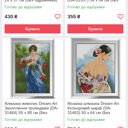
28 х 37 см (Без підрамника)
(DA-31557) 34 х 34 см (Без
підрамника)
Готово до відправки
Готово до відправки
430
355
₴
₴
Купити
Купити
Алмазна живопис Dream Art
Мозаїка алмазна Dream Art
Захоплення трояндами (DA-
Кольоровий шарф (DA-
31464) 55 x 80 см (Без
31463) 50 x 64 см (Без
підрамника)
підрамника)
Готово до відправки
Готово до відправки