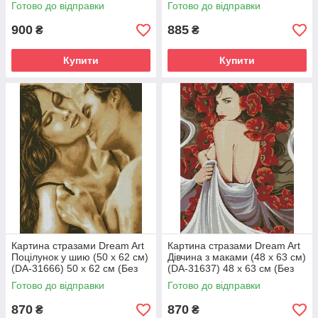
підрамника)
підрамника)
Готово до відправки
Готово до відправки
900
885
₴
₴
Купити
Купити
Картина стразами Dream Art
Картина стразами Dream Art
Поцілунок у шию (50 х 62 см)
Дівчина з маками (48 х 63 см)
(DA-31666) 50 х 62 см (Без
(DA-31637) 48 х 63 см (Без
підрамника)
підрамника)
Готово до відправки
Готово до відправки
870
870
₴
₴