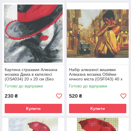
Картина стразами Алмазна
Набір алмазної вишивки
мозаіка Дама в капелюсі
Алмазна мозаіка Обійми
(OSA034) 20 х 20 см (Без
нічного міста (OSF043) 40 х
підрамника)
50 см (Без підрамника)
Готово до відправки
Готово до відправки
230
520
₴
₴
Купити
Купити