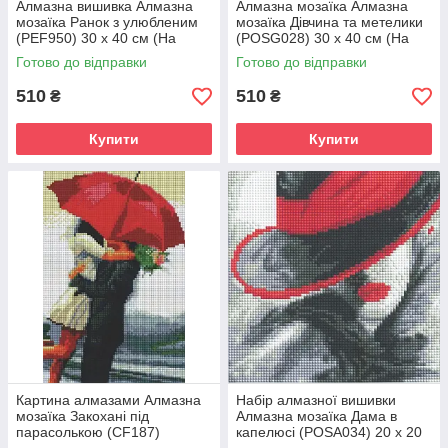
Алмазна вишивка Алмазна
Алмазна мозаїка Алмазна
мозаїка Ранок з улюбленим
мозаїка Дівчина та метелики
(PEF950) 30 х 40 см (На
(POSG028) 30 х 40 см (На
підрамнику)
підрамнику)
Готово до відправки
Готово до відправки
510
510
₴
₴
Купити
Купити
Картина алмазами Алмазна
Набір алмазної вишивки
мозаїка Закохані під
Алмазна мозаїка Дама в
парасолькою (CF187)
капелюсі (POSA034) 20 х 20