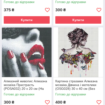
(POSC015) 20 х 30 см (На
см (На підрамнику)
Готово до відправки
Готово до відправки
підрамнику)
375
300
₴
₴
Купити
Купити
Алмазний живопис Алмазна
Картина стразами Алмазна
мозаїка Пристрасть
мозаіка Дівчина і метелики
(POSA032) 20 х 20 см (На
(OSG028) 30 х 40 см (Без
підрамнику)
підрамника)
Готово до відправки
Готово до відправки
300
400
₴
₴