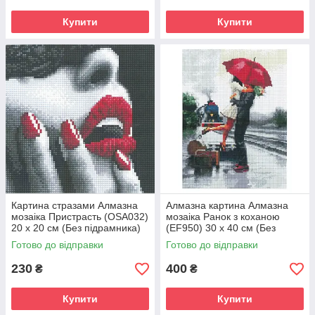
Купити
Купити
Картина стразами Алмазна
Алмазна картина Алмазна
мозаіка Пристрасть (OSA032)
мозаіка Ранок з коханою
20 х 20 см (Без підрамника)
(EF950) 30 х 40 см (Без
підрамника)
Готово до відправки
Готово до відправки
230
400
₴
₴
Купити
Купити