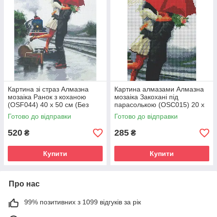
Картина зі страз Алмазна
Картина алмазами Алмазна
мозаіка Ранок з коханою
мозаіка Закохані під
(OSF044) 40 х 50 см (Без
парасолькою (OSC015) 20 х
підрамника)
30 см (Без підрамника)
Готово до відправки
Готово до відправки
520
285
₴
₴
Купити
Купити
Про нас
99% позитивних з 1099 відгуків за рік