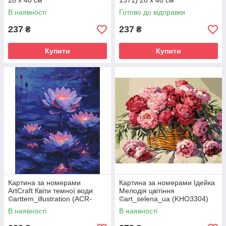
28 х 40 см
1371) 28 х 40 см
В наявності
Готово до відправки
237
237
₴
₴
Купити
Купити
Картина за номерами
Картина за номерами Ідейка
ArtCraft Квіти темної води
Мелодія цвітіння
©arttem_illustration (ACR-
©art_selena_ua (KHO3304)
13172-AC) 40 х 50 см
40 х 50 см
В наявності
В наявності