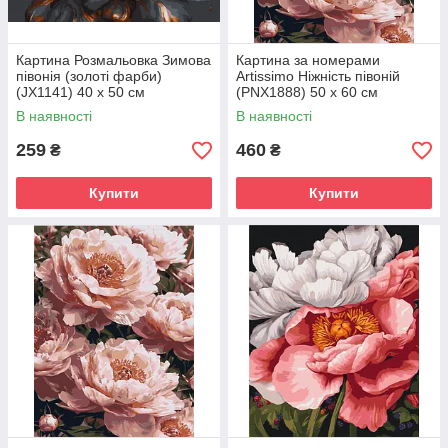
Картина Розмальовка Зимова
Картина за номерами
півонія (золоті фарби)
Artissimo Ніжність півоній
(JX1141) 40 х 50 см
(PNX1888) 50 х 60 см
В наявності
В наявності
259
460
₴
₴
Купити
Купити