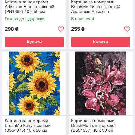
Картина за номерами
Картина за номерами
Artissimo Ніжність півоній
BrushMe Тиша в квітах ©
(PN1888) 40 х 50 см
Анастасія Альохіна
(BS54475) 40 х 50 см
Готово до відправки
В наявності
298
255
₴
₴
Купити
Купити
Картина за номерами
Картина за номерами
BrushMe Квітучі соняхи
BrushMe Темні орхідеї
(BS54375) 40 х 50 см
(BS54557) 40 х 50 см