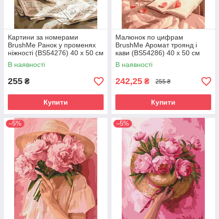
Картини за номерами
Малюнок по цифрам
BrushMe Ранок у променях
BrushMe Аромат троянд і
ніжності (BS54276) 40 х 50 см
кави (BS54286) 40 х 50 см
В наявності
В наявності
255
242,25
₴
₴
255 ₴
Купити
Купити
–5%
–5%