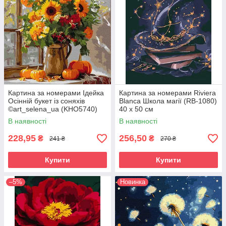
Картина за номерами Ідейка
Картина за номерами Riviera
Осінній букет із соняхів
Blanca Школа магії (RB-1080)
©art_selena_ua (KHO5740)
40 х 50 см
40 х 40 см
В наявності
В наявності
228,95
256,50
₴
₴
241 ₴
270 ₴
Купити
Купити
–5%
Новинка