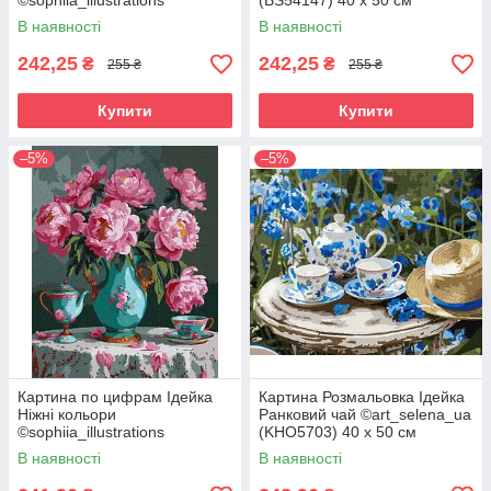
©sophiia_іllustrations
(BS54147) 40 х 50 см
(KHO5711) 30 х 40 см
В наявності
В наявності
242,25
242,25
₴
₴
255 ₴
255 ₴
Купити
Купити
–5%
–5%
Картина по цифрам Ідейка
Картина Розмальовка Ідейка
Ніжні кольори
Ранковий чай ©art_selena_ua
©sophiia_іllustrations
(KHO5703) 40 х 50 см
(KHO5709) 40 х 50 см
В наявності
В наявності