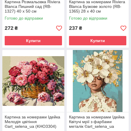
Картина Розмальовка Riviera
Картина за номерами Riviera
Blanca Пишний сад (RB-
Blanca Бузкове золото (RB-
1327) 40 х 50 см
1365) 28 х 40 см
Готово до відправки
Готово до відправки
272
237
₴
₴
Купити
Купити
Картина за номерами Ідейка
Картина за номерами Ідейка
Мелодія цвітіння
Квітучі мрії з фарбами
©art_selena_ua (KHO3304)
металік ©art_selena_ua