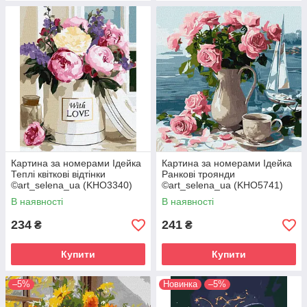
Картина за номерами Ідейка
Картина за номерами Ідейка
Теплі квіткові відтінки
Ранкові троянди
©art_selena_ua (KHO3340)
©art_selena_ua (KHO5741)
40 х 50 см
40 х 40 см
В наявності
В наявності
234
241
₴
₴
Купити
Купити
–5%
Новинка
–5%