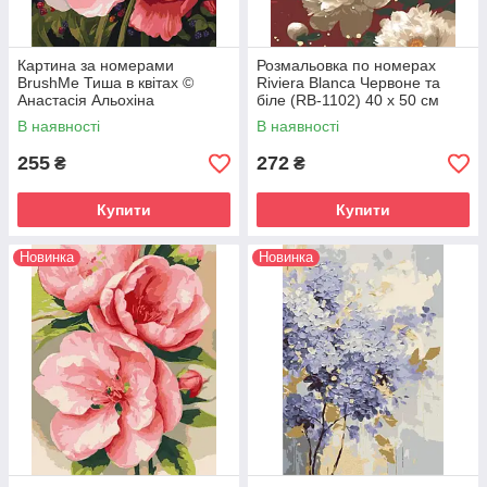
Картина за номерами
Розмальовка по номерах
BrushMe Тиша в квітах ©
Riviera Blanca Червоне та
Анастасія Альохіна
біле (RB-1102) 40 х 50 см
(BS54475) 40 х 50 см
В наявності
В наявності
255
272
₴
₴
Купити
Купити
Новинка
Новинка