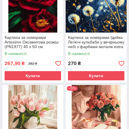
Картина за номерами
Картина за номерами Ідейка
Artissimo Оксамитова розкіш
Летючі кульбаби у вечірньому
(PN1977) 40 х 50 см
небі з фарбами металік extra
©art_selena_ua (KHO3314)
В наявності
В наявності
40 х 40 см
267,90
270
₴
₴
282 ₴
Купити
Купити
–5%