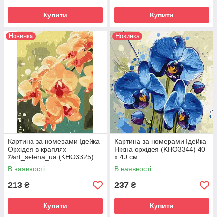
Купити
Купити
Новинка
Новинка
Картина за номерами Ідейка
Картина за номерами Ідейка
Орхідея в краплях
Ніжна орхідея (KHO3344) 40
©art_selena_ua (KHO3325)
х 40 см
30 х 40 см
В наявності
В наявності
213
237
₴
₴
Купити
Купити