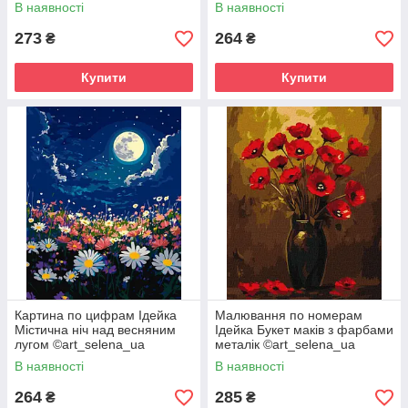
40 х 50 см
(KHO8726) 40 х 50 см
В наявності
В наявності
273
264
₴
₴
Купити
Купити
Картина по цифрам Ідейка
Малювання по номерам
Містична ніч над весняним
Ідейка Букет маків з фарбами
лугом ©art_selena_ua
металік ©art_selena_ua
(KHO6386) 40 х 50 см
(KHO3328) 40 х 50 см
В наявності
В наявності
264
285
₴
₴