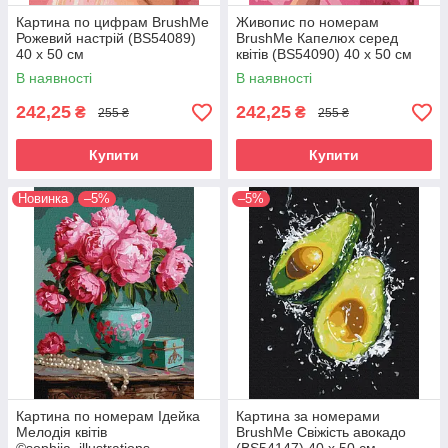
Картина по цифрам BrushMe
Живопис по номерам
Рожевий настрій (BS54089)
BrushMe Капелюх серед
40 х 50 см
квітів (BS54090) 40 х 50 см
В наявності
В наявності
242,25
242,25
₴
₴
255 ₴
255 ₴
Купити
Купити
Новинка
–5%
–5%
Картина по номерам Ідейка
Картина за номерами
Мелодія квітів
BrushMe Свіжість авокадо