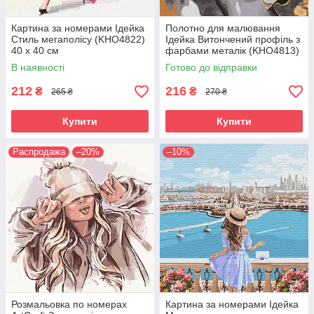
Картина за номерами Ідейка
Полотно для малювання
Стиль мегаполісу (KHO4822)
Ідейка Витончений профіль з
40 х 40 см
фарбами металiк (KHO4813)
40 х 40 см
В наявності
Готово до відправки
212
216
₴
₴
265 ₴
270 ₴
Купити
Купити
Распродажа
–20%
–10%
Розмальовка по номерах
Картина за номерами Ідейка