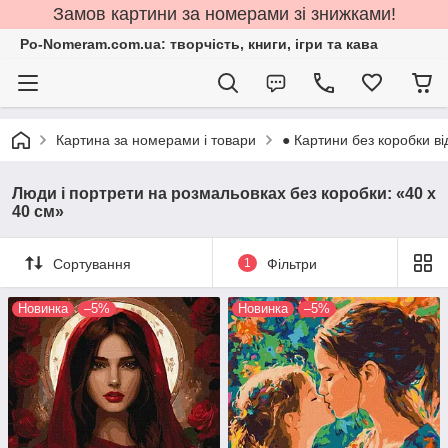
Замов картини за номерами зі знижками!
Po-Nomeram.com.ua: творчість, книги, ігри та кава
Картина за номерами і товари
● Картини без коробки ві
Люди і портрети на розмальовках без коробки: «40 х
40 см»
Сортування
1
Фільтри
Новинка
–5%
Новинка
–5%