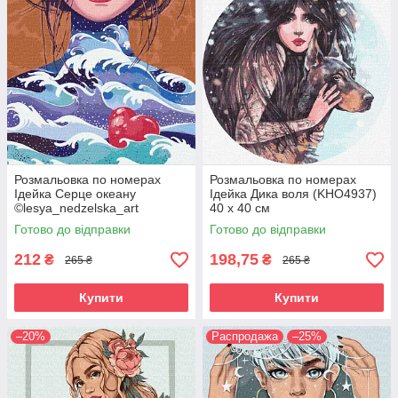
Розмальовка по номерах
Розмальовка по номерах
Ідейка Серце океану
Ідейка Дика воля (KHO4937)
©lesya_nedzelska_art
40 х 40 см
(KHO4951) 40 х 40 см
Готово до відправки
Готово до відправки
212
198,75
₴
₴
265 ₴
265 ₴
Купити
Купити
–20%
Распродажа
–25%