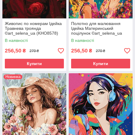
Живопис по номерам Ідейка
Полотно для малювання
Травнева троянда
Ідейка Материнський
©art_selena_ua (KHO8578)
поцілунок ©art_selena_ua
40 х 40 см
(KHO8577) 40 х 40 см
В наявності
В наявності
256,50
256,50
₴
₴
270 ₴
270 ₴
Купити
Купити
Новинка