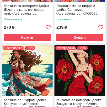
Картина за номерами Ідейка
Розмальовка по цифрам
Дівчина в капелюсі серед
Ідейка Світ звуків
квітів ©art_selena_ua
©art_selena_ua (KHO8378)
(KHO8569) 40 х 40 см
40 х 40 см
В наявності
В наявності
270
239
₴
₴
Купити
Купити
Распродажа
–20%
Распродажа
–20%
Картина по цифрам Ідейка
Живопис по номерам Ідейка
Красуня на узбережжі
Загадкова красуня ©Алла