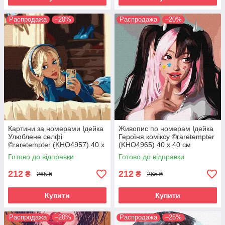
Распродажа
–20%
Распродажа
–20%
Картини за номерами Ідейка
Живопис по номерам Ідейка
Улюблене селфі
Героїня коміксу ©raretempter
©raretempter (KHO4957) 40 х
(KHO4965) 40 х 40 см
40 см
Готово до відправки
Готово до відправки
212
212
₴
₴
265 ₴
265 ₴
Купити
Купити
Распродажа
–20%
Распродажа
–25%