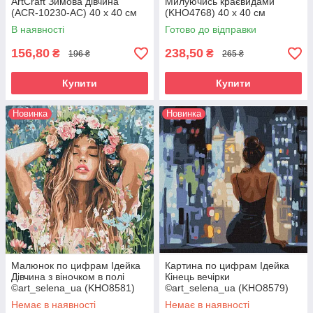
ArtCraft Зимова дівчина
Милуючись краєвидами
(ACR-10230-AC) 40 х 40 см
(KHO4768) 40 х 40 см
В наявності
Готово до відправки
156,80
238,50
₴
₴
196 ₴
265 ₴
Купити
Купити
Новинка
Новинка
Малюнок по цифрам Ідейка
Картина по цифрам Ідейка
Дівчина з віночком в полі
Кінець вечірки
©art_selena_ua (KHO8581)
©art_selena_ua (KHO8579)
40 х 40 см
40 х 40 см
Немає в наявності
Немає в наявності