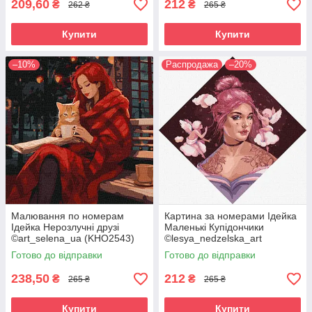
209,60
212
₴
₴
262 ₴
265 ₴
Купити
Купити
–10%
Распродажа
–20%
Малювання по номерам
Картина за номерами Ідейка
Ідейка Нерозлучні друзі
Маленькі Купідончики
©art_selena_ua (KHO2543)
©lesya_nedzelska_art
40 х 40 см
(KHO4997) 40 х 40 см
Готово до відправки
Готово до відправки
238,50
212
₴
₴
265 ₴
265 ₴
Купити
Купити