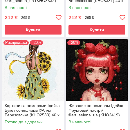
©art_selena_ua (KHO8332)
Березовська (KHO8331) 40 х
40 х 40 см
40 см
В наявності
В наявності
212
212
₴
₴
265 ₴
265 ₴
Купити
Купити
Распродажа
–20%
–20%
Картини за номерами Ідейка
Живопис по номерам Ідейка
Букет соняшників ©Алла
Фруктовий настрій
Березовська (KHO2533) 40 х
©art_selena_ua (KHO2419)
40 см
40 х 40 см
Готово до відправки
В наявності