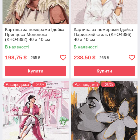
Картина за номерами Ідейка
Картина за номерами Ідейка
Принцеса Мононоке
Паризький стиль (KHO4896)
(KHO4892) 40 х 40 см
40 х 40 см
В наявності
В наявності
198,75
238,50
₴
₴
265 ₴
265 ₴
Купити
Купити
Распродажа
–20%
Распродажа
–20%