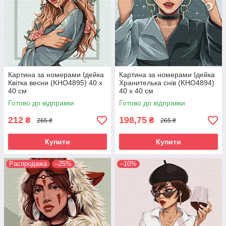
Картина за номерами Ідейка
Картина за номерами Ідейка
Квітка весни (KHO4895) 40 х
Хранителька снів (KHO4894)
40 см
40 х 40 см
Готово до відправки
Готово до відправки
212
198,75
₴
₴
265 ₴
265 ₴
Купити
Купити
Распродажа
–25%
–10%