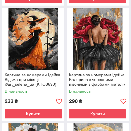
Картина за номерами Ідейка
Картина за номерами Ідейка
Відьма при місяці
Балерина з червоними
©art_selena_ua (KHO8690)
півоніями з фарбами металік
40 х 50 см
©art_selena_ua (KHO8664)
В наявності
В наявності
40 х 50 см
233
290
₴
₴
Купити
Купити