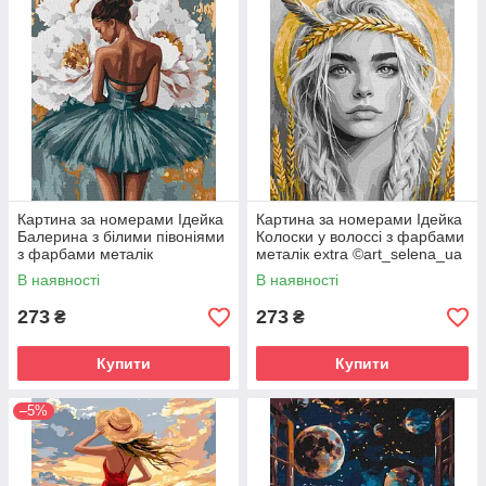
Картина за номерами Ідейка
Картина за номерами Ідейка
Балерина з білими півоніями
Колоски у волоссі з фарбами
з фарбами металік
металік extra ©art_selena_ua
©art_selena_ua (KHO8663)
(KHO8558) 40 х 50 см
В наявності
В наявності
40 х 50 см
273
273
₴
₴
Купити
Купити
–5%