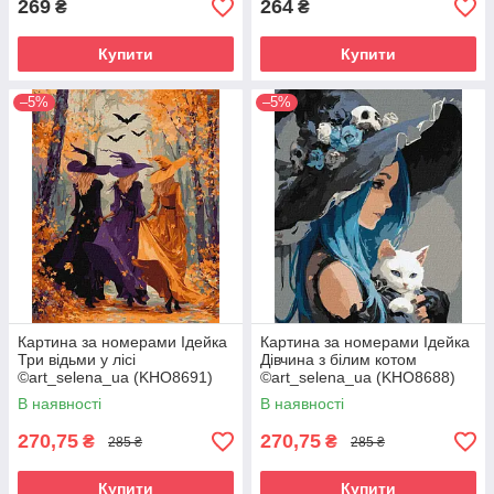
269
264
₴
₴
Купити
Купити
–5%
–5%
Картина за номерами Ідейка
Картина за номерами Ідейка
Три відьми у лісі
Дівчина з білим котом
©art_selena_ua (KHO8691)
©art_selena_ua (KHO8688)
40 х 50 см
40 х 50 см
В наявності
В наявності
270,75
270,75
₴
₴
285 ₴
285 ₴
Купити
Купити