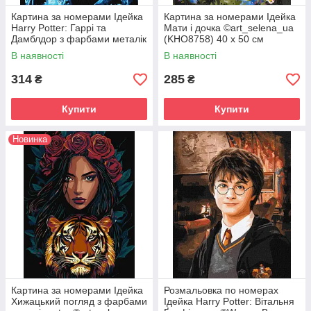
Картина за номерами Ідейка
Картина за номерами Ідейка
Harry Potter: Гаррі та
Мати і дочка ©art_selena_ua
Дамблдор з фарбами металік
(KHO8758) 40 х 50 см
©Warner Bros (KHO8739) 40 х
В наявності
В наявності
50 см
314
285
₴
₴
Купити
Купити
Новинка
Картина за номерами Ідейка
Розмальовка по номерах
Хижацький погляд з фарбами
Ідейка Harry Potter: Вітальня