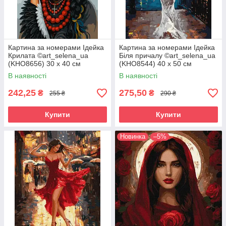
Картина за номерами Ідейка
Картина за номерами Ідейка
Крилата ©art_selena_ua
Біля причалу ©art_selena_ua
(KHO8656) 30 х 40 см
(KHO8544) 40 х 50 см
В наявності
В наявності
242,25
275,50
₴
₴
255 ₴
290 ₴
Купити
Купити
Новинка
–5%