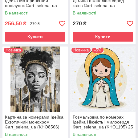
Ідейка Материнський
Дівчина в капелюсі серед
поцілунок ©art_selena_ua
квітів ©art_selena_ua
(KHO8577) 40 х 40 см
(KHO8569) 40 х 40 см
В наявності
В наявності
256,50
270
₴
₴
270 ₴
Купити
Купити
Новинка
Новинка
–5%
Картина за номерами Ідейка
Розмальовка по номерах
Екзотичний монохром
Ідейка Ніжність і милосердя
©art_selena_ua (KHO8566)
©art_selena_ua (KHO1195) 25
30 х 40 см
х 25 см
В наявності
В наявності