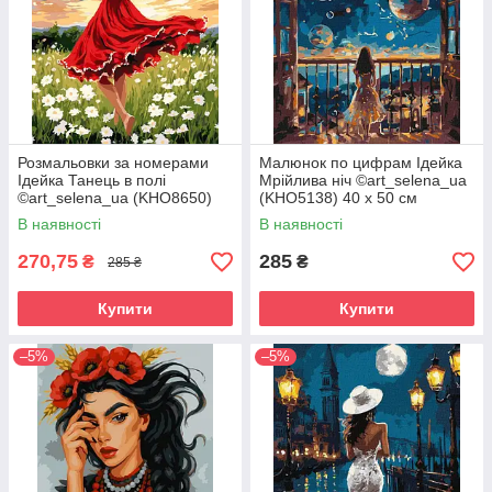
Розмальовки за номерами
Малюнок по цифрам Ідейка
Ідейка Танець в полі
Мрійлива ніч ©art_selena_ua
©art_selena_ua (KHO8650)
(KHO5138) 40 х 50 см
40 х 50 см
В наявності
В наявності
270,75
285
₴
₴
285 ₴
Купити
Купити
–5%
–5%