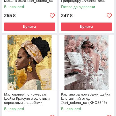
металік extra ©art_selena_ua
Ґрифіндору ©Warner Bros
(KHO8481) 30 х 40 см
(KHO8708) 40 х 50 см
В наявності
Готово до відправки
255
247
₴
₴
Купити
Купити
Малювання по номерам
Картина за номерами Ідейка
Ідейка Красуня з золотими
Елегантний етюд
сережками з фарбами
©art_selena_ua (KHO8549)
металік extra ©art_selena_ua
40 х 50 см
В наявності
В наявності
(KHO8686) 40 х 50 см