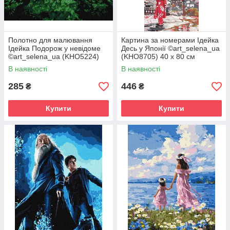
Полотно для малювання
Картина за номерами Ідейка
Ідейка Подорож у невідоме
Десь у Японії ©art_selena_ua
©art_selena_ua (KHO5224)
(KHO8705) 40 х 80 см
40 х 50 см
В наявності
В наявності
285
446
₴
₴
Купити
Купити