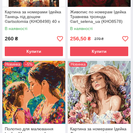
Картина за номерами Ідейка
Живопис по номерам Ідейка
Танець під дощем
Травнева троянда
©artsolomiia (KHO8498) 40 х
©art_selena_ua (KHO8578)
50 см
40 х 40 см
В наявності
В наявності
260
256,50
₴
₴
270 ₴
Купити
Купити
Новинка
–5%
Новинка
Полотно для малювання
Картина за номерами Ідейка