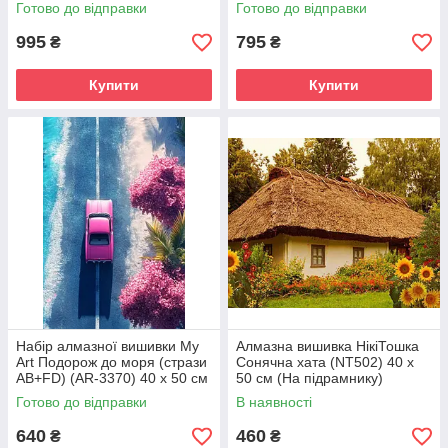
40 х 50 см (На підрамнику)
х 50 см (Без підрамника)
Готово до відправки
Готово до відправки
995
795
₴
₴
Купити
Купити
Набір алмазної вишивки My
Алмазна вишивка НікіТошка
Art Подорож до моря (стрази
Сонячна хата (NT502) 40 х
AB+FD) (AR-3370) 40 х 50 см
50 см (На підрамнику)
(На підрамнику)
Готово до відправки
В наявності
640
460
₴
₴