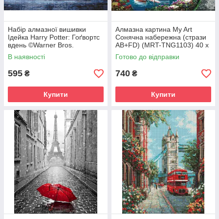
Набір алмазної вишивки
Алмазна картина My Art
Ідейка Harry Potter: Гоґвортс
Сонячна набережна (стрази
вдень ©Warner Bros.
AB+FD) (MRT-TNG1103) 40 х
(AMO20360) 40 х 50 см (На
50 см (На підрамнику)
В наявності
Готово до відправки
підрамнику)
595
740
₴
₴
Купити
Купити