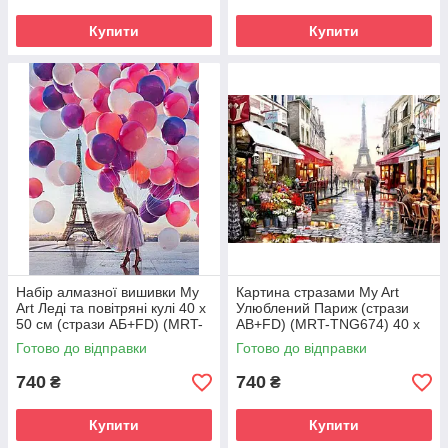
Купити
Купити
Набір алмазної вишивки My
Картина стразами My Art
Art Леді та повітряні кулі 40 х
Улюблений Париж (стрази
50 см (стрази АБ+FD) (MRT-
AB+FD) (MRT-TNG674) 40 х
TNG1158) 40 х 50 см (На
50 см (На підрамнику)
Готово до відправки
Готово до відправки
підрамнику)
740
740
₴
₴
Купити
Купити