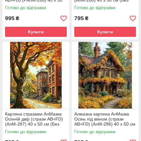
AB+FD) (PАлМ-286) 40 х 50
(АлМ-288) 40 х 50 см (Без
см (На підрамнику)
підрамника)
Готово до відправки
Готово до відправки
995
795
₴
₴
Купити
Купити
Картина стразами АлМазка
Алмазна картина АлМазка
Осінній двір (стрази AB+FD)
Осінь під вікном (стрази
(АлМ-287) 40 х 50 см (Без
AB+FD) (АлМ-286) 40 х 50 см
підрамника)
(Без підрамника)
Готово до відправки
Готово до відправки