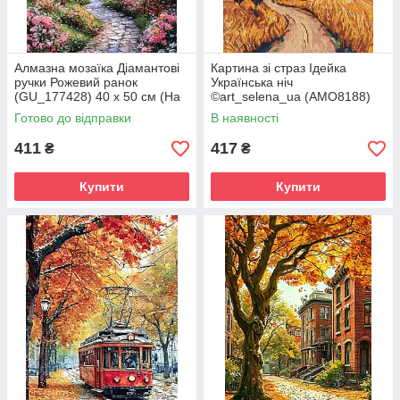
Алмазна мозаїка Діамантові
Картина зі страз Ідейка
ручки Рожевий ранок
Українська ніч
(GU_177428) 40 х 50 см (На
©art_selena_ua (AMO8188)
підрамнику)
40 х 50 см (На підрамнику)
Готово до відправки
В наявності
411
417
₴
₴
Купити
Купити