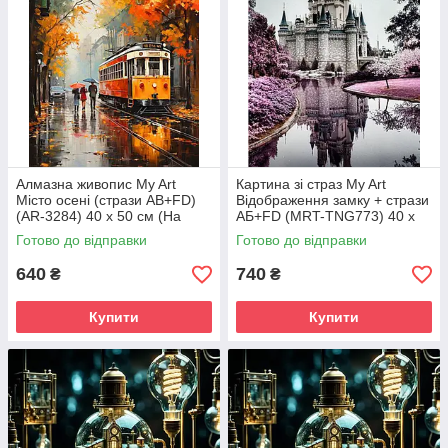
Алмазна живопис My Art
Картина зі страз My Art
Місто осені (стрази AB+FD)
Відображення замку + стрази
(AR-3284) 40 х 50 см (На
АБ+FD (MRT-TNG773) 40 х
підрамнику)
50 см (На підрамнику)
Готово до відправки
Готово до відправки
640
740
₴
₴
Купити
Купити