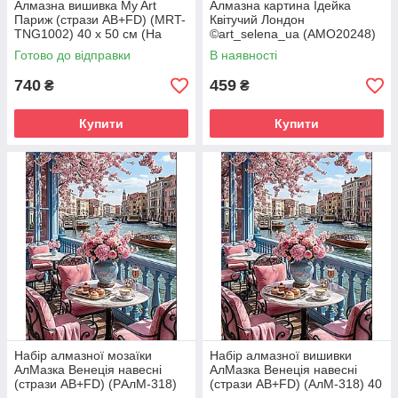
Алмазна вишивка My Art
Алмазна картина Ідейка
Париж (стрази AB+FD) (MRT-
Квітучий Лондон
TNG1002) 40 х 50 см (На
©art_selena_ua (AMO20248)
підрамнику)
40 х 50 см (На підрамнику)
Готово до відправки
В наявності
740
459
₴
₴
Купити
Купити
Набір алмазної мозаїки
Набір алмазної вишивки
АлМазка Венеція навесні
АлМазка Венеція навесні
(стрази AB+FD) (PАлМ-318)
(стрази AB+FD) (АлМ-318) 40