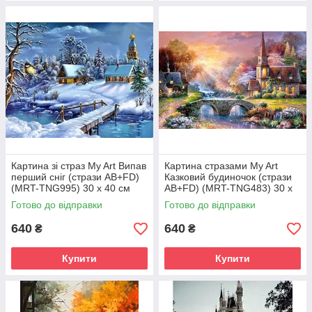
Картина зі страз My Art Випав
Картина стразами My Art
перший сніг (стрази AB+FD)
Казковий будиночок (стрази
(MRT-TNG995) 30 х 40 см
AB+FD) (MRT-TNG483) 30 х
(На підрамнику)
40 см (На підрамнику)
Готово до відправки
Готово до відправки
640
640
₴
₴
Купити
Купити