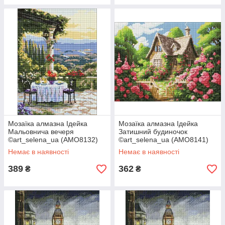
Мозаїка алмазна Ідейка
Мозаїка алмазна Ідейка
Мальовнича вечеря
Затишний будиночок
©art_selena_ua (AMO8132)
©art_selena_ua (AMO8141)
30 х 40 см (На підрамнику)
30 х 40 см (На підрамнику)
Немає в наявності
Немає в наявності
389
362
₴
₴