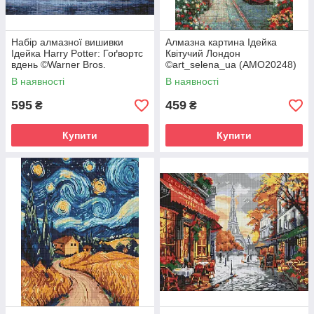
Набір алмазної вишивки
Алмазна картина Ідейка
Ідейка Harry Potter: Гоґвортс
Квітучий Лондон
вдень ©Warner Bros.
©art_selena_ua (AMO20248)
(AMO20360) 40 х 50 см (На
40 х 50 см (На підрамнику)
В наявності
В наявності
підрамнику)
595
459
₴
₴
Купити
Купити