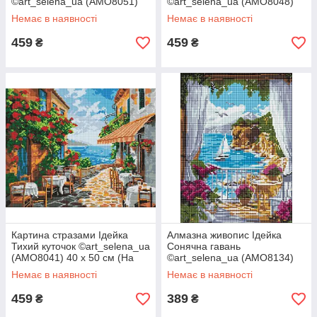
©art_selena_ua (AMO8051)
©art_selena_ua (AMO8048)
40 х 50 см (На підрамнику)
40 х 50 см (На підрамнику)
Немає в наявності
Немає в наявності
459
459
₴
₴
Картина стразами Ідейка
Алмазна живопис Ідейка
Тихий куточок ©art_selena_ua
Сонячна гавань
(AMO8041) 40 х 50 см (На
©art_selena_ua (AMO8134)
підрамнику)
30 х 40 см (На підрамнику)
Немає в наявності
Немає в наявності
459
389
₴
₴