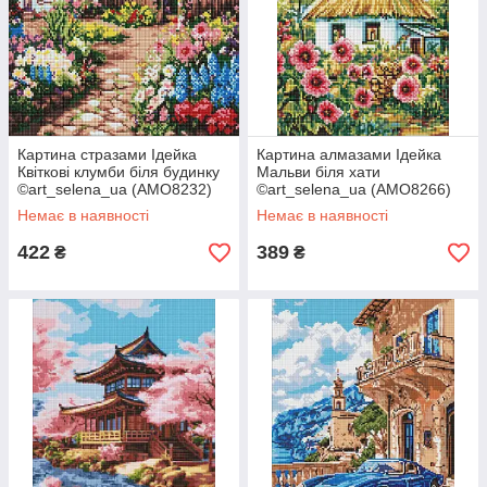
Картина стразами Ідейка
Картина алмазами Ідейка
Квіткові клумби біля будинку
Мальви біля хати
©art_selena_ua (AMO8232)
©art_selena_ua (AMO8266)
40 х 40 см (На підрамнику)
30 х 40 см (На підрамнику)
Немає в наявності
Немає в наявності
422
389
₴
₴