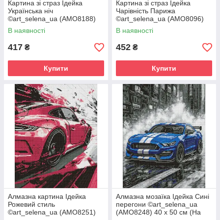
Картина зі страз Ідейка
Картина зі страз Ідейка
Українська ніч
Чарівність Парижа
©art_selena_ua (AMO8188)
©art_selena_ua (AMO8096)
40 х 50 см (На підрамнику)
40 х 50 см (На підрамнику)
В наявності
В наявності
417
452
₴
₴
Купити
Купити
Алмазна картина Ідейка
Алмазна мозаїка Ідейка Сині
Рожевий стиль
перегони ©art_selena_ua
©art_selena_ua (AMO8251)
(AMO8248) 40 х 50 см (На