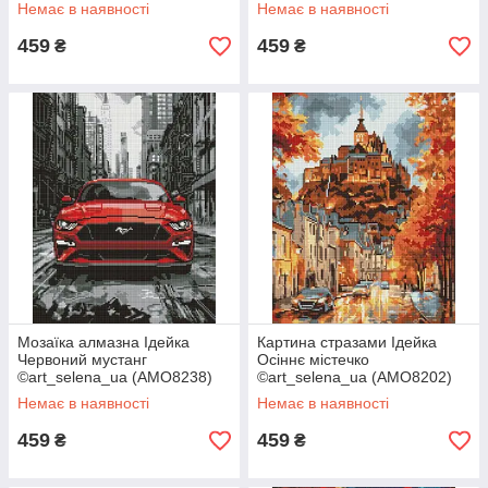
40 х 50 см (На підрамнику)
підрамнику)
Немає в наявності
Немає в наявності
459
459
₴
₴
Мозаїка алмазна Ідейка
Картина стразами Ідейка
Червоний мустанг
Осіннє містечко
©art_selena_ua (AMO8238)
©art_selena_ua (AMO8202)
40 х 50 см (На підрамнику)
40 х 50 см (На підрамнику)
Немає в наявності
Немає в наявності
459
459
₴
₴