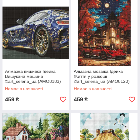
Алмазна вишивка Ідейка
Алмазна мозаїка Ідейка
Вишукана машина
Життя у розкоші
©art_selena_ua (AMO8183)
©art_selena_ua (AMO8120)
40 х 50 см (На підрамнику)
40 х 50 см (На підрамнику)
Немає в наявності
Немає в наявності
459
459
₴
₴