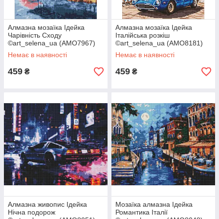
Алмазна мозаїка Ідейка
Алмазна мозаїка Ідейка
Чарівність Сходу
Італійська розкіш
©art_selena_ua (AMO7967)
©art_selena_ua (AMO8181)
40 х 50 см (На підрамнику)
40 х 50 см (На підрамнику)
Немає в наявності
Немає в наявності
459
459
₴
₴
Алмазна живопис Ідейка
Мозаїка алмазна Ідейка
Нічна подорож
Романтика Італії