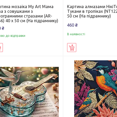
ртина мозаїка My Art Мама
Картина алмазами Нікі
ва з совушками з
Тукани в тропіках (NT122
лограмними стразами (AR-
50 см (На підрамнику)
6) 40 х 50 см (На підрамнику)
460 ₴
 ₴
В наявності
ово до відправки
Купити
Купити