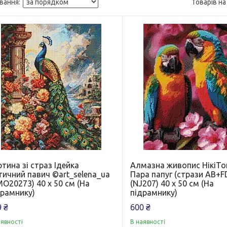
тина зі страз Ідейка
Алмазна живопис НікіТ
тичний павич ©art_selena_ua
Пара папуг (стрази AB+F
O20273) 40 х 50 см (На
(NJ207) 40 х 50 см (На
драмнику)
підрамнику)
 ₴
600 ₴
аявності
В наявності