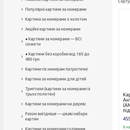
Популярні картини за номерами
Картина за номерами з золотом
Акційні картини за номерами
● Картини за номерами — ВСІ
сюжети
● Картини без коробки від 160 до
480 грн
Картини по номерам патріотичні
Картина за номерами для дітей
Триптихи (картини за номерами із
трьох полотен)
Кар
Ан
Картини за номерами на дереві
(AM
пі
Разом вигідніше — цікаві набори
459
картин
В н
Картини за номерами годинник