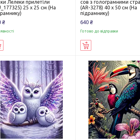
чки Лелеки прилетіли
сов з голограмними стр
_177325) 25 х 25 см (На
(AR-3278) 40 х 50 см (На
драмнику)
підрамнику)
 ₴
640 ₴
аявності
Готово до відправки
Купити
Купити