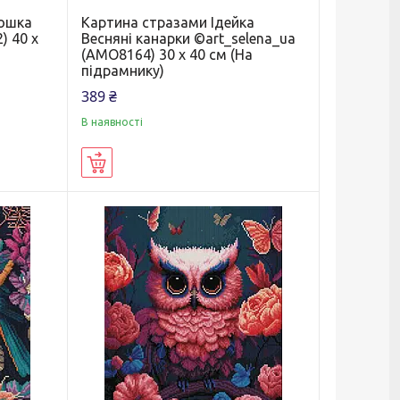
Тошка
Картина стразами Ідейка
) 40 х
Весняні канарки ©art_selena_ua
(AMO8164) 30 х 40 см (На
підрамнику)
389 ₴
В наявності
Купити