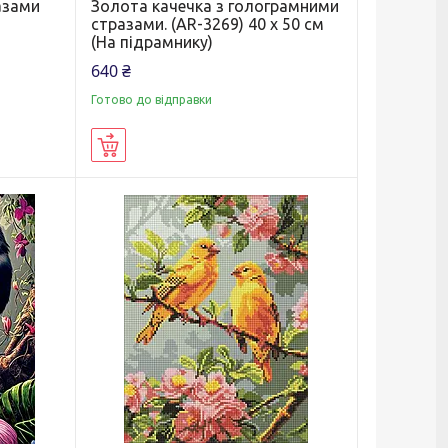
азами
Золота качечка з голограмними
стразами. (AR-3269) 40 х 50 см
(На підрамнику)
640 ₴
Готово до відправки
Купити