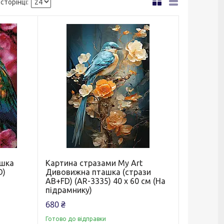
ошка
Картина стразами My Art
D)
Дивовижна пташка (стрази
AB+FD) (AR-3335) 40 х 60 см (На
підрамнику)
680 ₴
Готово до відправки