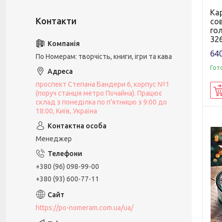
Ка
со
го
326
640
По Номерам: творчість, книги, ігри та кава
Гот
проспект Степана Бандери 6, корпус №1
(поруч станція метро Почайна). Працює
склад з понеділка по п'ятницю з 9:00 до
18:00, Київ, Україна
Менеджер
+380 (96) 098-99-00
+380 (93) 600-77-11
https://po-nomeram.com.ua/ua/