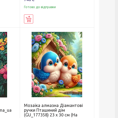
Готово до відправки
Купити
Мозаїка алмазна Діамантові
ena_ua
ручки Пташиний дім
а
(GU_177358) 23 х 30 см (На