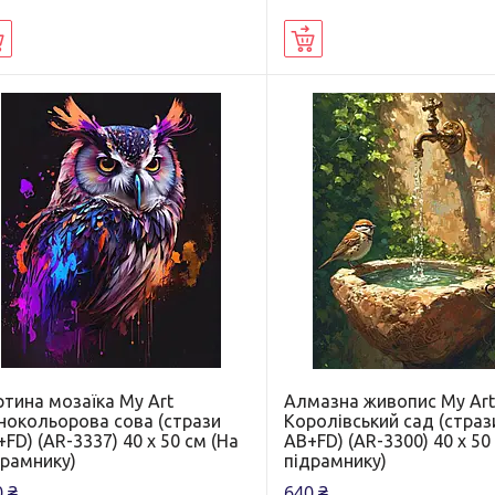
Купити
Купити
ртина мозаїка My Art
Алмазна живопис My Ar
знокольорова сова (стрази
Королівський сад (страз
FD) (AR-3337) 40 х 50 см (На
AB+FD) (AR-3300) 40 х 50
драмнику)
підрамнику)
 ₴
640 ₴