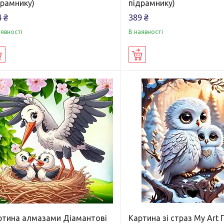
драмнику)
підрамнику)
 ₴
389 ₴
аявності
В наявності
Купити
Купити
ртина алмазами Діамантові
Картина зі страз My Art 