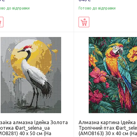
ово до відправки
Готово до відправки
Купити
Купити
заїка алмазна Ідейка Золота
Алмазна картина Ідейка
отика ©art_selena_ua
Тропічний птах ©art_sel
O8281) 40 х 50 см (На
(AMO8163) 30 х 40 см (Н