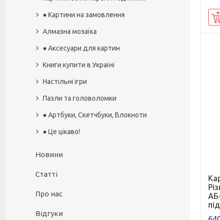
● Картини на замовлення
Алмазна мозаїка
● Аксесуари для картин
Книги купити в Україні
Настільні ігри
Пазли та головоломки
● Артбуки, Скетчбуки, Блокноти
● Це цікаво!
Новини
Статті
Ка
Рі
Про нас
АБ+
пі
Відгуки
640