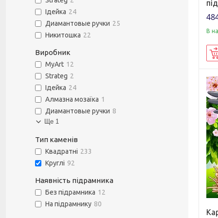
Strateg
2
пі
Ідейка
24
484
Диамантовые ручки
25
В н
Никитошка
22
Виробник
MyArt
12
Strateg
2
Ідейка
24
Алмазна мозаїка
1
Диамантовые ручки
8
Ще 1
Тип каменів
Квадратні
233
Круглі
92
Наявність підрамника
Без підрамника
12
На підрамнику
80
Ка