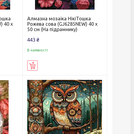
Тошка
Алмазна мозаїка НікіТошка
) 40 х
Рожева сова (GJ6285NEW) 40 х
50 см (На підрамнику)
443 ₴
В наявності
Купити