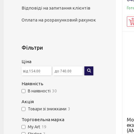
Відповіді на запитання клієнтів
Гот
Оплата на розрахунковий рахунок
Фільтри
Ціна
Наявність
В наявності
30
Акція
Товари зі знижками
3
Мо
Торговельна марка
екз
My Art
19
(AM