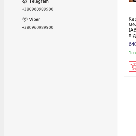
+380960989900
Кар
ме
+380960989900
(AB
пі
640
Гот