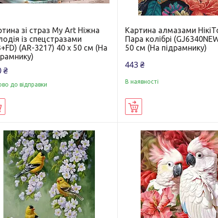
тина зі страз My Art Ніжна
Картина алмазами Нікі
лодія із спецстразами
Пара колібрі (GJ6340NEW
+FD) (AR-3217) 40 х 50 см (На
50 см (На підрамнику)
драмнику)
443 ₴
 ₴
В наявності
ово до відправки
Купити
Купити