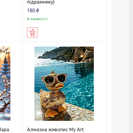
підрамнику)
180 ₴
В наявності
Купити
Пара
Алмазна живопис My Art