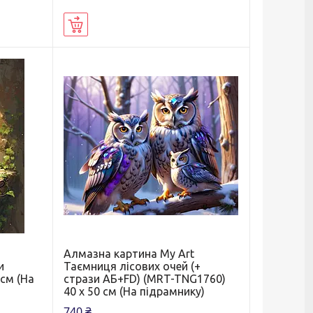
Купити
t
Алмазна картина My Art
и
Таємниця лісових очей (+
 см (На
стрази АБ+FD) (MRT-TNG1760)
40 х 50 см (На підрамнику)
740 ₴