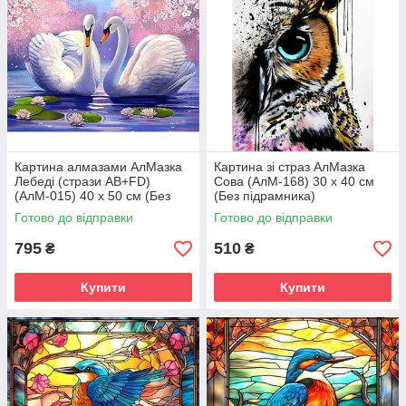
Картина алмазами АлМазка
Картина зі страз АлМазка
Лебеді (стрази AB+FD)
Сова (АлМ-168) 30 х 40 см
(АлМ-015) 40 х 50 см (Без
(Без підрамника)
підрамника)
Готово до відправки
Готово до відправки
795
510
₴
₴
Купити
Купити