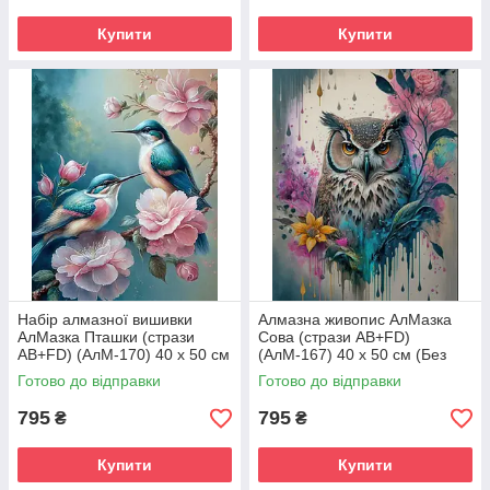
Купити
Купити
Набір алмазної вишивки
Алмазна живопис АлМазка
АлМазка Пташки (стрази
Сова (стрази AB+FD)
AB+FD) (АлМ-170) 40 х 50 см
(АлМ-167) 40 х 50 см (Без
(Без підрамника)
підрамника)
Готово до відправки
Готово до відправки
795
795
₴
₴
Купити
Купити