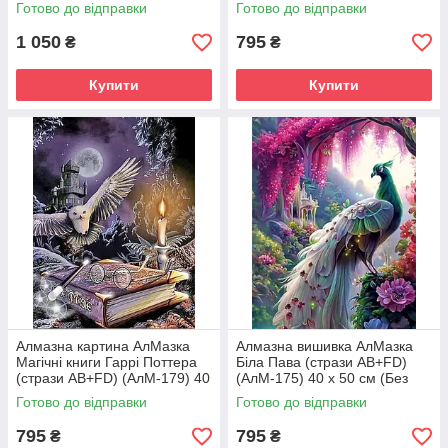
підрамника)
підрамника)
Готово до відправки
Готово до відправки
1 050
795
₴
₴
Купити
Купити
Алмазна картина АлМазка
Алмазна вишивка АлМазка
Магічні книги Гаррі Поттера
Біла Пава (стрази AB+FD)
(стрази AB+FD) (АлМ-179) 40
(АлМ-175) 40 х 50 см (Без
х 50 см (Без підрамника)
підрамника)
Готово до відправки
Готово до відправки
795
795
₴
₴