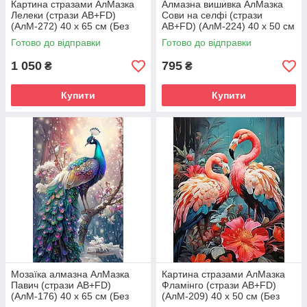
Картина стразами АлМазка
Алмазна вишивка АлМазка
Лелеки (стрази AB+FD)
Сови на селфі (стрази
(АлМ-272) 40 х 65 см (Без
AB+FD) (АлМ-224) 40 х 50 см
підрамника)
(Без підрамника)
Готово до відправки
Готово до відправки
1 050
795
₴
₴
Купити
Купити
Мозаїка алмазна АлМазка
Картина стразами АлМазка
Павич (стрази AB+FD)
Фламінго (стрази AB+FD)
(АлМ-176) 40 х 65 см (Без
(АлМ-209) 40 х 50 см (Без