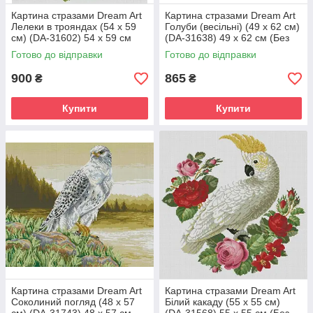
Картина стразами Dream Art
Картина стразами Dream Art
Лелеки в трояндах (54 х 59
Голуби (весільні) (49 х 62 см)
см) (DA-31602) 54 х 59 см
(DA-31638) 49 х 62 см (Без
(Без підрамника)
підрамника)
Готово до відправки
Готово до відправки
900
865
₴
₴
Купити
Купити
Картина стразами Dream Art
Картина стразами Dream Art
Соколиний погляд (48 х 57
Білий какаду (55 х 55 см)