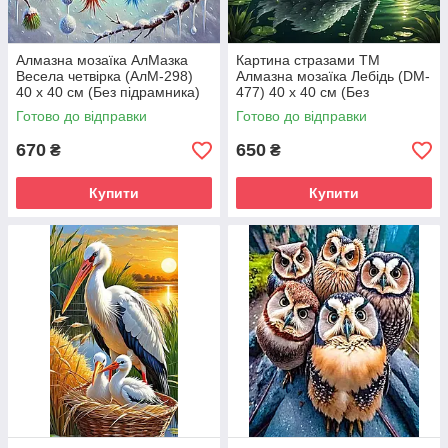
Алмазна мозаїка АлМазка
Картина стразами ТМ
Весела четвірка (АлМ-298)
Алмазна мозаїка Лебідь (DM-
40 х 40 см (Без підрамника)
477) 40 х 40 см (Без
підрамника)
Готово до відправки
Готово до відправки
670
650
₴
₴
Купити
Купити