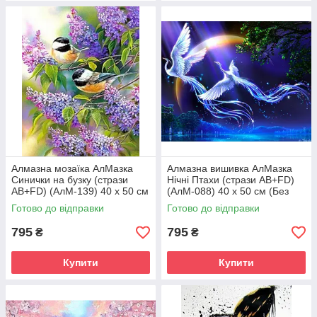
Алмазна мозаїка АлМазка
Алмазна вишивка АлМазка
Синички на бузку (стрази
Нічні Птахи (стрази AB+FD)
AB+FD) (АлМ-139) 40 х 50 см
(АлМ-088) 40 х 50 см (Без
(Без підрамника)
підрамника)
Готово до відправки
Готово до відправки
795
795
₴
₴
Купити
Купити