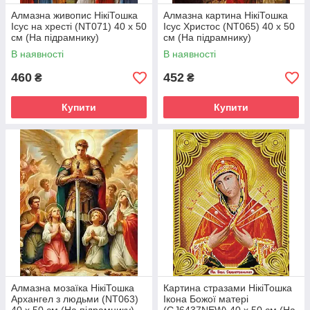
Алмазна живопис НікіТошка
Алмазна картина НікіТошка
Ісус на хресті (NT071) 40 х 50
Ісус Христос (NT065) 40 х 50
см (На підрамнику)
см (На підрамнику)
В наявності
В наявності
460
452
₴
₴
Купити
Купити
Алмазна мозаїка НікіТошка
Картина стразами НікіТошка
Архангел з людьми (NT063)
Ікона Божої матері