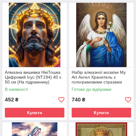
Алмазна вишивка НікіТошка
Набір алмазної мозаїки My
Цифровий Ісус (NT194) 40 х
Art Ангел Хранитель з
50 см (На підрамнику)
голограмовими стразами
(MRT-TNG940) 40 х 50 см
В наявності
Готово до відправки
(На підрамнику)
452
740
₴
₴
Купити
Купити