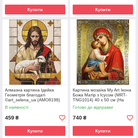
Купити
Купити
Алмазна картина Ідейка
Картина мозаїка My Art Ікона
Геометрія благодаті
Божа Матір з Ісусом (MRT-
©art_selena_ua (AMO8198)
TNG1014) 40 х 50 см (На
40 х 50 см (На підрамнику)
підрамнику)
В наявності
Готово до відправки
459
740
₴
₴
Купити
Купити