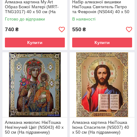
Алмазна картина My Art
Набір алмазної вишивки
Образ Божої Матері (MRT-
НікіТошка Святитель Петро
TNG1017) 40 х 50 см (На
та Февронія (NS044) 40 х 50
підрамнику)
см (На підрамнику)
Готово до відправки
В наявності
740
550
₴
₴
Купити
Купити
Алмазна живопис НікіТошка
Алмазна картина НікіТошка
Нев'янучий Цвіт (NS043) 40 х
Ікона Спасителя (NS037) 40
50 см (На підрамнику)
х 50 см (На підрамнику)