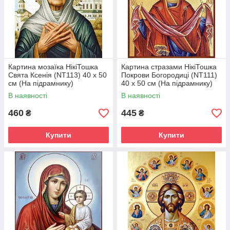
Картина мозаїка НікіТошка
Картина стразами НікіТошка
Свята Ксенія (NT113) 40 х 50
Покрови Богородиці (NT111)
см (На підрамнику)
40 х 50 см (На підрамнику)
В наявності
В наявності
460
445
₴
₴
Купити
Купити