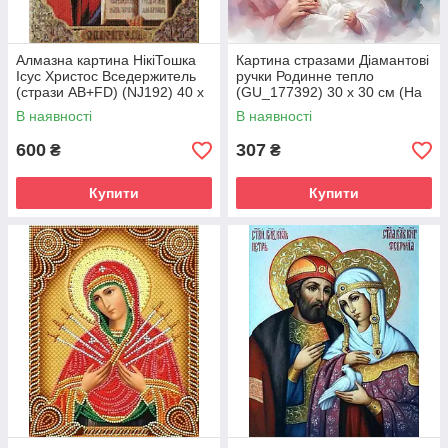
Алмазна картина НікіТошка
Картина стразами Діамантові
Ісус Христос Вседержитель
ручки Родинне тепло
(стрази AB+FD) (NJ192) 40 х
(GU_177392) 30 х 30 см (На
50 см (На підрамнику)
підрамнику)
В наявності
В наявності
600
307
₴
₴
Купити
Купити