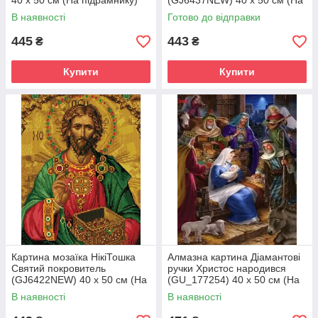
40 х 50 см (На підрамнику)
(GJ6437NEW) 40 х 50 см (На
підрамнику)
В наявності
Готово до відправки
445
443
₴
₴
Купити
Купити
Картина мозаїка НікіТошка
Алмазна картина Діамантові
Святий покровитель
ручки Христос народився
(GJ6422NEW) 40 х 50 см (На
(GU_177254) 40 х 50 см (На
підрамнику)
підрамнику)
В наявності
В наявності