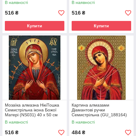
В наявності
В наявності
516
516
₴
₴
Купити
Купити
Мозаїка алмазна НікіТошка
Картина алмазами
Семистрільна ікона Божої
Діамантові ручки
Матері (NS031) 40 х 50 см
Семистрільна (GU_188164)
(На підрамнику)
40 х 50 см (На підрамнику)
В наявності
В наявності
516
484
₴
₴