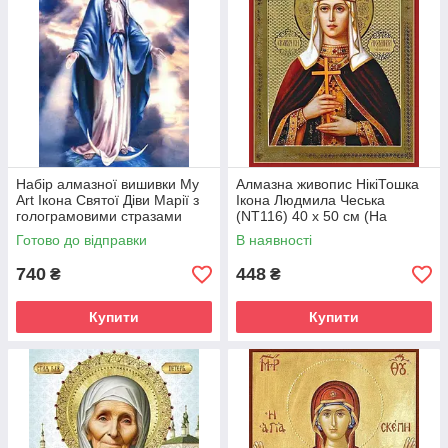
Набір алмазної вишивки My
Алмазна живопис НікіТошка
Art Ікона Святої Діви Марії з
Ікона Людмила Чеська
голограмовими стразами
(NT116) 40 х 50 см (На
(MRT-TNG901) 40 х 50 см
підрамнику)
Готово до відправки
В наявності
(На підрамнику)
740
448
₴
₴
Купити
Купити