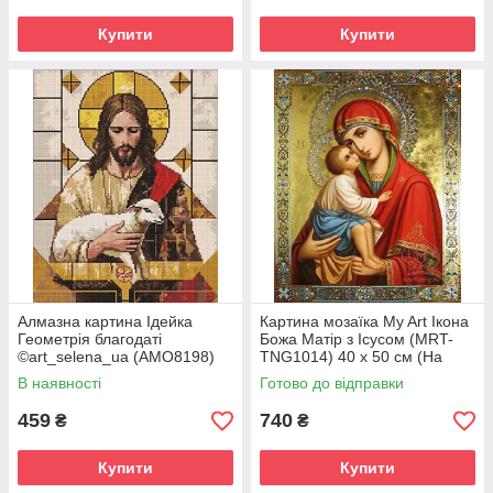
Купити
Купити
Алмазна картина Ідейка
Картина мозаїка My Art Ікона
Геометрія благодаті
Божа Матір з Ісусом (MRT-
©art_selena_ua (AMO8198)
TNG1014) 40 х 50 см (На
40 х 50 см (На підрамнику)
підрамнику)
В наявності
Готово до відправки
459
740
₴
₴
Купити
Купити