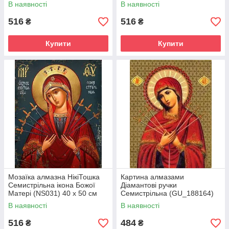
В наявності
В наявності
516
516
₴
₴
Купити
Купити
Мозаїка алмазна НікіТошка
Картина алмазами
Семистрільна ікона Божої
Діамантові ручки
Матері (NS031) 40 х 50 см
Семистрільна (GU_188164)
(На підрамнику)
40 х 50 см (На підрамнику)
В наявності
В наявності
516
484
₴
₴