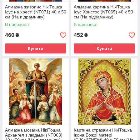
Алмазна живопис НікіТошка
Алмазна картина НікіТошка
Ісус на хресті (NT071) 40 х 50
Ісус Христос (NT065) 40 х 50
см (На підрамнику)
см (На підрамнику)
В наявності
В наявності
460
452
₴
₴
Купити
Купити
Алмазна мозаїка НікіТошка
Картина стразами НікіТошка
Архангел з людьми (NT063)
Ікона Божої матері