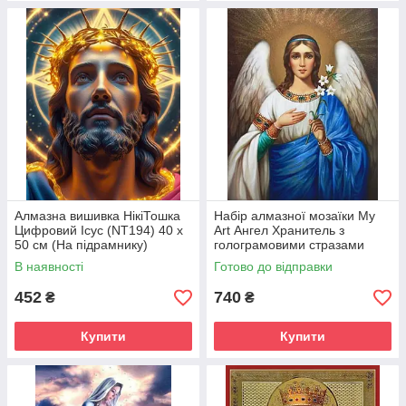
Алмазна вишивка НікіТошка
Набір алмазної мозаїки My
Цифровий Ісус (NT194) 40 х
Art Ангел Хранитель з
50 см (На підрамнику)
голограмовими стразами
(MRT-TNG940) 40 х 50 см
В наявності
Готово до відправки
(На підрамнику)
452
740
₴
₴
Купити
Купити