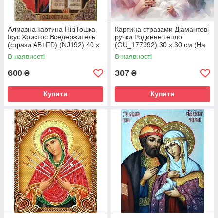
Алмазна картина НікіТошка
Картина стразами Діамантові
Ісус Христос Вседержитель
ручки Родинне тепло
(стрази AB+FD) (NJ192) 40 х
(GU_177392) 30 х 30 см (На
50 см (На підрамнику)
підрамнику)
В наявності
В наявності
600
307
₴
₴
Купити
Купити