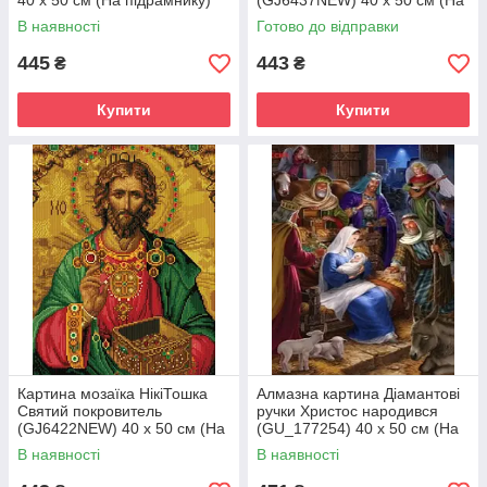
40 х 50 см (На підрамнику)
(GJ6437NEW) 40 х 50 см (На
підрамнику)
В наявності
Готово до відправки
445
443
₴
₴
Купити
Купити
Картина мозаїка НікіТошка
Алмазна картина Діамантові
Святий покровитель
ручки Христос народився
(GJ6422NEW) 40 х 50 см (На
(GU_177254) 40 х 50 см (На
підрамнику)
підрамнику)
В наявності
В наявності