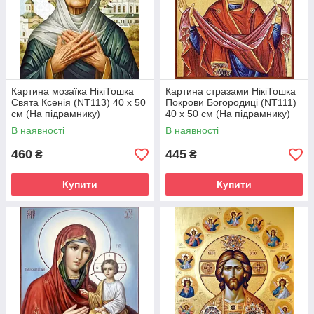
Картина мозаїка НікіТошка
Картина стразами НікіТошка
Свята Ксенія (NT113) 40 х 50
Покрови Богородиці (NT111)
см (На підрамнику)
40 х 50 см (На підрамнику)
В наявності
В наявності
460
445
₴
₴
Купити
Купити