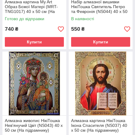
Алмазна картина My Art
Набір алмазної вишивки
Образ Божої Матері (MRT-
НікіТошка Святитель Петро
TNG1017) 40 х 50 см (На
та Февронія (NS044) 40 х 50
підрамнику)
см (На підрамнику)
Готово до відправки
В наявності
740
550
₴
₴
Купити
Купити
Алмазна живопис НікіТошка
Алмазна картина НікіТошка
Нев'янучий Цвіт (NS043) 40 х
Ікона Спасителя (NS037) 40
50 см (На підрамнику)
х 50 см (На підрамнику)