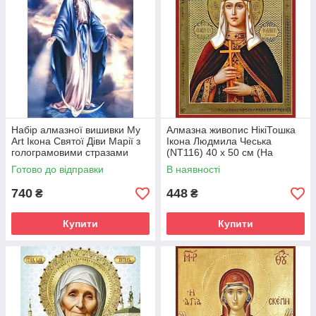
Набір алмазної вишивки My
Алмазна живопис НікіТошка
Art Ікона Святої Діви Марії з
Ікона Людмила Чеська
голограмовими стразами
(NT116) 40 х 50 см (На
(MRT-TNG901) 40 х 50 см
підрамнику)
Готово до відправки
В наявності
(На підрамнику)
740
448
₴
₴
Купити
Купити