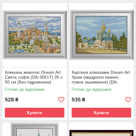
Алмазна живопис Dream Art
Картина алмазами Dream Art
Свята софія (DA-30617) 35 х
Храм (квадратні камені,
50 см (Без підрамника)
повна зашивання) (DA-
30514) 37 х 50 см (Без
Готово до відправки
Готово до відправки
підрамника)
528
535
₴
₴
Купити
Купити