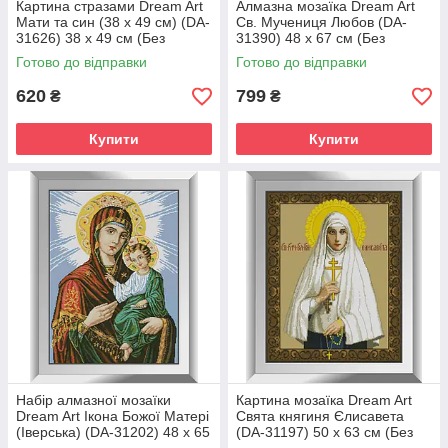
Картина стразами Dream Art
Алмазна мозаїка Dream Art
Мати та син (38 х 49 см) (DA-
Св. Мучениця Любов (DA-
31626) 38 х 49 см (Без
31390) 48 x 67 см (Без
підрамника)
підрамника)
Готово до відправки
Готово до відправки
620
799
₴
₴
Купити
Купити
Набір алмазної мозаїки
Картина мозаїка Dream Art
Dream Art Ікона Божої Матері
Свята княгиня Єлисавета
(Іверська) (DA-31202) 48 x 65
(DA-31197) 50 x 63 см (Без