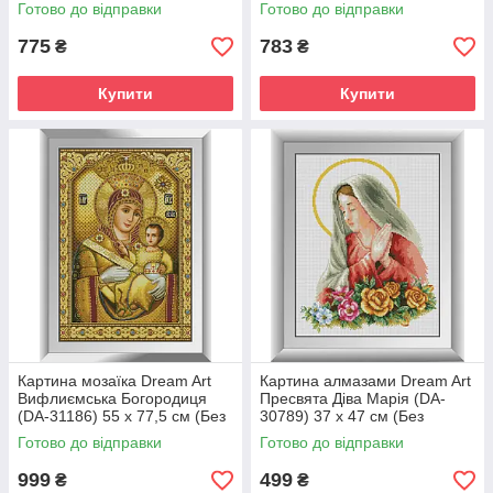
см (Без підрамника)
підрамника)
Готово до відправки
Готово до відправки
775
783
₴
₴
Купити
Купити
Картина мозаїка Dream Art
Картина алмазами Dream Art
Вифлиємська Богородиця
Пресвята Діва Марія (DA-
(DA-31186) 55 x 77,5 см (Без
30789) 37 x 47 см (Без
підрамника)
підрамника)
Готово до відправки
Готово до відправки
999
499
₴
₴