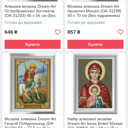
Алмазна мозаїка Dream Art
Мозаїка алмазна Dream Art
Остробрамської Богоматір
Архангел Михаїл (DA-31199)
(DA-31203) 45 x 56 см (Без
50 x 70 см (Без підрамника)
підрамника)
Готово до відправки
Готово до відправки
646
857
₴
₴
Купити
Купити
Мозаїка алмазна Dream Art
Набір алмазної мозаїки
Георгій Побідоносець (DA-
Dream Art Ікона Божої Матері