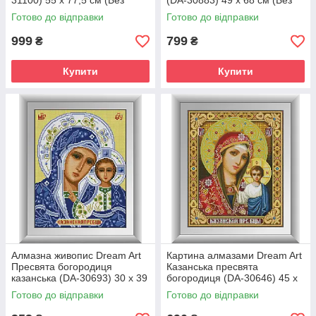
31100) 55 x 77,5 см (Без
(DA-30883) 49 x 68 см (Без
підрамника)
підрамника)
Готово до відправки
Готово до відправки
999
799
₴
₴
Купити
Купити
Алмазна живопис Dream Art
Картина алмазами Dream Art
Пресвята богородиця
Казанська пресвята
казанська (DA-30693) 30 х 39
богородиця (DA-30646) 45 х
см (Без підрамника)
55 см (Без підрамника)
Готово до відправки
Готово до відправки