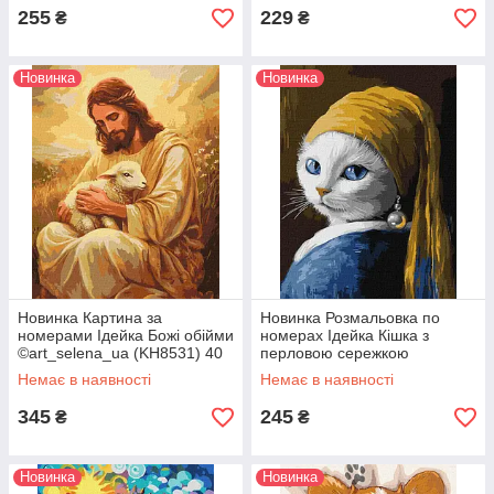
255
229
₴
₴
Новинка
Новинка
Новинка Картина за
Новинка Розмальовка по
номерами Ідейка Божі обійми
номерах Ідейка Кішка з
©art_selena_ua (KH8531) 40
перловою сережкою
х 50 см
©art_selena_ua (KHO6687)
Немає в наявності
Немає в наявності
30 х 40 см
345
245
₴
₴
Новинка
Новинка