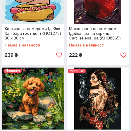
Картина за номерами Ідейка
Малювання по номерам
Капібара і хот-дог (KHO1278)
Ідейка Гра на скрипці
30 х 30 см
©art_selena_ua (KHO8565)
30 х 40 см
Немає в наявності
Немає в наявності
239
222
₴
₴
Новинка
Новинка