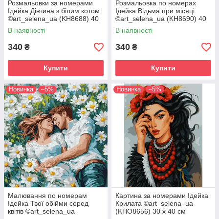
Розмальовки за номерами
Розмальовка по номерах
Ідейка Дівчина з білим котом
Ідейка Відьма при місяці
©art_selena_ua (KH8688) 40
©art_selena_ua (KH8690) 40
х 50 см
х 50 см
В наявності
В наявності
340
340
₴
₴
Купити
Купити
Новинка
–5%
Новинка
–5%
Малювання по номерам
Картина за номерами Ідейка
Ідейка Твої обійми серед
Крилата ©art_selena_ua
квітів ©art_selena_ua
(KHO8656) 30 х 40 см