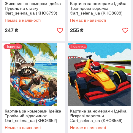
Живопис по номерам Ідейка
Картина за номерами Ідейка
Пудель на ставку
Трояндова ворожка
©art_selena_ua (KHO6799)
©art_selena_ua (KHO8608)
40 х 40 см
30 х 40 см
Немає в наявності
Немає в наявності
247
255
₴
₴
Новинка
Новинка
Картина за номерами Ідейка
Картина за номерами Ідейка
Тропічний відпочинок
Яскраві перегони
©art_selena_ua (KHO6652)
©art_selena_ua (KHO8559)
30 х 40 см
30 х 30 см
Немає в наявності
Немає в наявності