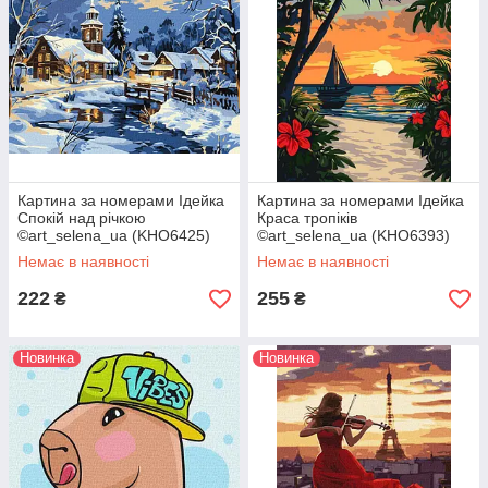
Картина за номерами Ідейка
Картина за номерами Ідейка
Спокій над річкою
Краса тропіків
©art_selena_ua (KHO6425)
©art_selena_ua (KHO6393)
30 х 40 см
30 х 40 см
Немає в наявності
Немає в наявності
222
255
₴
₴
Новинка
Новинка