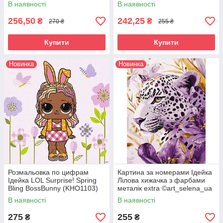
(KHO8629) 40 х 40 см
В наявності
В наявності
256,50
242,25
₴
₴
270 ₴
255 ₴
Купити
Купити
Новинка
Новинка
Розмальовка по цифрам
Картина за номерами Ідейка
Ідейка LOL Surprise! Spring
Лілова хижачка з фарбами
Bling BossBunny (KHO1103)
металік extra ©art_selena_ua
40 х 40 см
(KHO6728) 30 х 40 см
В наявності
В наявності
275
255
₴
₴