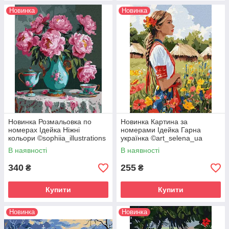
Новинка
Новинка
Новинка Розмальовка по
Новинка Картина за
номерах Ідейка Ніжні
номерами Ідейка Гарна
кольори ©sophiia_іllustrations
українка ©art_selena_ua
(KH5709) 40 х 50 см
(KHO8485) 30 х 40 см
В наявності
В наявності
340
255
₴
₴
Купити
Купити
Новинка
Новинка