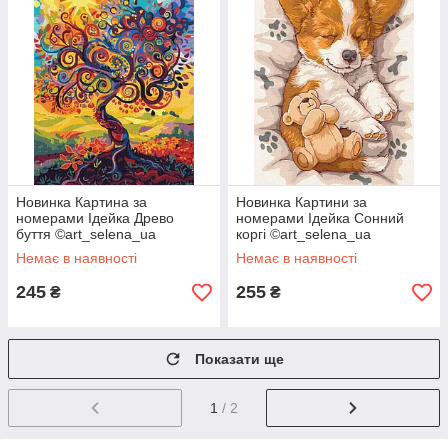
Новинка Картина за
Новинка Картини за
номерами Ідейка Древо
номерами Ідейка Сонний
буття ©art_selena_ua
коргі ©art_selena_ua
(KHO5140) 30 х 40 см
(KHO6617) 30 х 40 см
Немає в наявності
Немає в наявності
245
255
₴
₴
Показати ще
1
/ 2