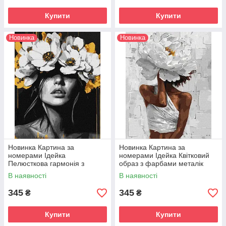
Купити
Купити
Новинка
Новинка
Новинка Картина за
Новинка Картина за
номерами Ідейка
номерами Ідейка Квітковий
Пелюсткова гармонія з
образ з фарбами металік
фарбами металік extra
©victoria_art___ (KH8503) 40
В наявності
В наявності
©victoria_art (KH8506) 40 х 50
х 50 см
см
345
345
₴
₴
Купити
Купити