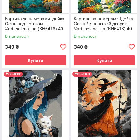
Картина за номерами Ідейка
Картина за номерами Ідейка
Осінь над потоком
Осінній японський дворик
©art_selena_ua (KH6416) 40
©art_selena_ua (KH6413) 40
х 50 см
х 50 см
В наявності
В наявності
340
340
₴
₴
Купити
Купити
Новинка
Новинка