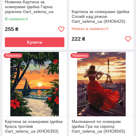
Новинка Картина за
номерами Ідейка Гарна
українка ©art_selena_ua
Картина за номерами Ідейка
(KHO8485) 30 х 40 см
Спокій над річкою
В наявності
©art_selena_ua (KHO6425)
30 х 40 см
255
Немає в наявності
₴
222
₴
Купити
Новинка
Новинка
Картина за номерами Ідейка
Малювання по номерам
Краса тропіків
Ідейка Гра на скрипці
©art_selena_ua (KHO6393)
©art_selena_ua (KHO8565)