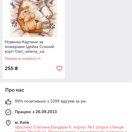
Новинка Картини за
номерами Ідейка Сонний
коргі ©art_selena_ua
(KHO6617) 30 х 40 см
Немає в наявності
255
₴
Про нас
99% позитивних з 1099 відгуків за рік
Працює з 26.09.2013
м. Київ
проспект Степана Бандери 6, корпус №1 (поруч станція
метро Почайна). Працює склад з понеділка по п'ятницю з