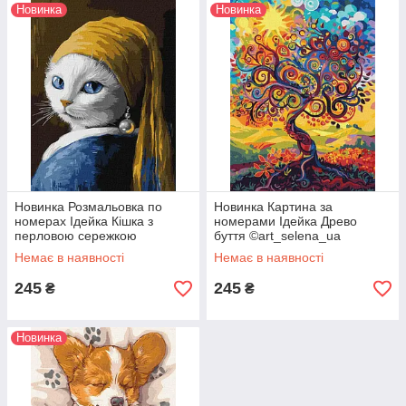
Новинка
Новинка
Новинка Розмальовка по
Новинка Картина за
номерах Ідейка Кішка з
номерами Ідейка Древо
перловою сережкою
буття ©art_selena_ua
©art_selena_ua (KHO6687)
(KHO5140) 30 х 40 см
Немає в наявності
Немає в наявності
30 х 40 см
245
245
₴
₴
Новинка