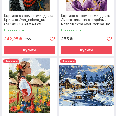
Картина за номерами Ідейка
Картина за номерами Ідейка
Крилата ©art_selena_ua
Лілова хижачка з фарбами
(KHO8656) 30 х 40 см
металік extra ©art_selena_ua
(KHO6728) 30 х 40 см
В наявності
В наявності
242,25
255
₴
₴
255 ₴
Купити
Купити
Новинка
Новинка