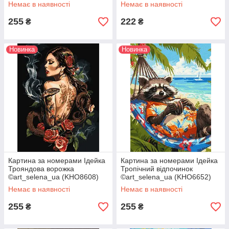
30 х 40 см
30 х 40 см
Немає в наявності
Немає в наявності
255
222
₴
₴
Новинка
Новинка
Картина за номерами Ідейка
Картина за номерами Ідейка
Трояндова ворожка
Тропічний відпочинок
©art_selena_ua (KHO8608)
©art_selena_ua (KHO6652)
30 х 40 см
30 х 40 см
Немає в наявності
Немає в наявності
255
255
₴
₴