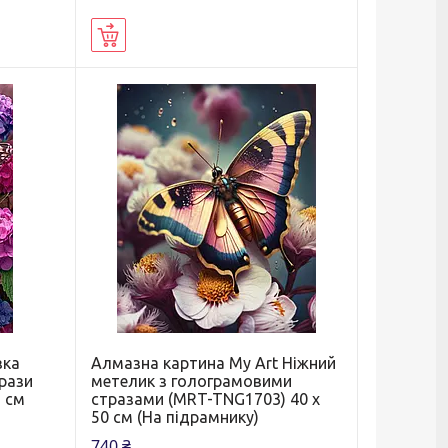
Купити
зка
Алмазна картина My Art Ніжний
трази
метелик з голограмовими
5 см
стразами (MRT-TNG1703) 40 х
50 см (На підрамнику)
740 ₴