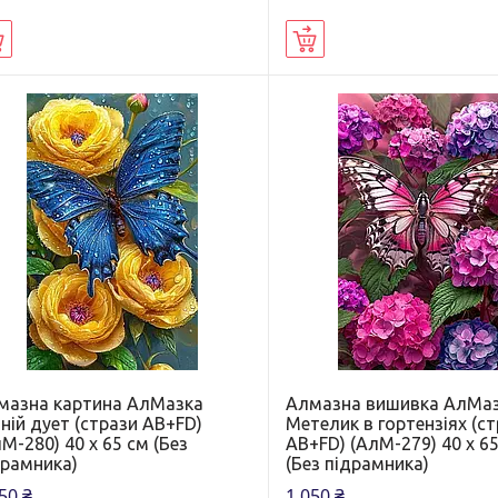
Купити
Купити
мазна картина АлМазка
Алмазна вишивка АлМа
ній дует (стрази AB+FD)
Метелик в гортензіях (с
М-280) 40 х 65 см (Без
AB+FD) (АлМ-279) 40 х 6
драмника)
(Без підрамника)
50 ₴
1 050 ₴