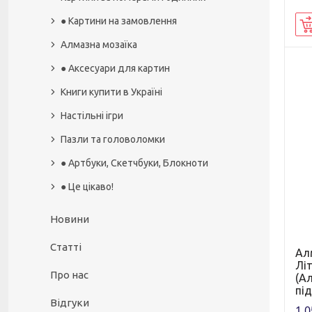
● Картини на замовлення
Алмазна мозаїка
● Аксесуари для картин
Книги купити в Україні
Настільні ігри
Пазли та головоломки
● Артбуки, Скетчбуки, Блокноти
● Це цікаво!
Новини
Статті
Ал
Літ
Про нас
(Ал
пі
Відгуки
1 0