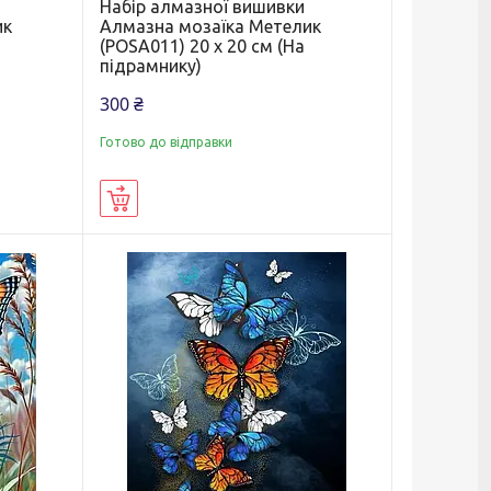
Набір алмазної вишивки
ик
Алмазна мозаїка Метелик
(POSA011) 20 х 20 см (На
підрамнику)
300 ₴
Готово до відправки
Купити