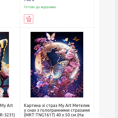
Готово до відправки
Купити
My Art
Картина зі страз My Art Метелик
у снах з голограмними стразами
R-3231)
(MRT-TNG1617) 40 х 50 см (На