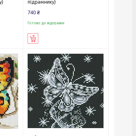
у)
підрамнику)
740 ₴
Готово до відправки
Купити