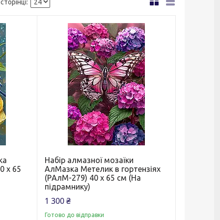
ка
Набір алмазної мозаїки
0 х 65
АлМазка Метелик в гортензіях
(PАлМ-279) 40 х 65 см (На
підрамнику)
1 300 ₴
Готово до відправки