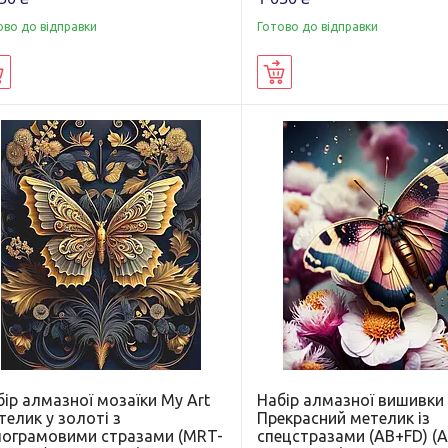
ово до відправки
Готово до відправки
Купити
Купити
ір алмазної мозаїки My Art
Набір алмазної вишивки 
елик у золоті з
Прекрасний метелик із
лограмовими стразами (MRT-
спецстразами (AB+FD) (A