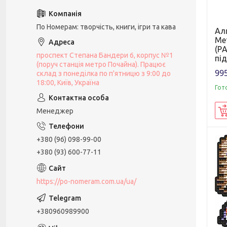
По Номерам: творчість, книги, ігри та кава
Ал
Ме
(PА
проспект Степана Бандери 6, корпус №1
пі
(поруч станція метро Почайна). Працює
995
склад з понеділка по п'ятницю з 9:00 до
18:00, Київ, Україна
Гот
Менеджер
+380 (96) 098-99-00
+380 (93) 600-77-11
https://po-nomeram.com.ua/ua/
+380960989900