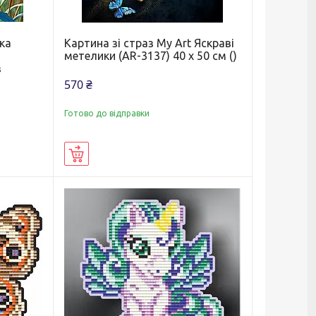
ка
Картина зі страз My Art Яскраві
метелики (AR-3137) 40 х 50 см ()
з
570 ₴
Готово до відправки
Купити