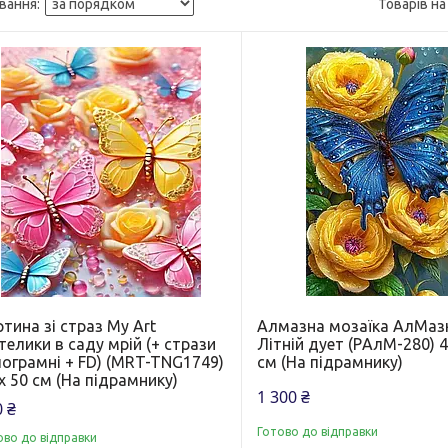
тина зі страз My Art
Алмазна мозаїка АлМаз
елики в саду мрій (+ стрази
Літній дует (PАлМ-280) 4
лограмні + FD) (MRT-TNG1749)
см (На підрамнику)
х 50 см (На підрамнику)
1 300 ₴
 ₴
Готово до відправки
ово до відправки