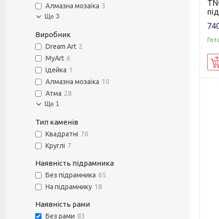
TNG
Алмазна мозаїка
3
пі
Ще 3
740
Виробник
Гот
Dream Art
2
MyArt
6
Ідейка
1
Алмазна мозаїка
10
Атма
28
Ще 1
Тип каменів
Квадратні
76
Круглі
7
Наявність підрамника
Без підрамника
65
На підрамнику
18
Наявність рами
Без рами
83