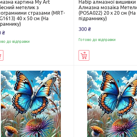
мазна картина My Art
Набір алмазної вишивки
бесний метелик з
Алмазна мозаїка Метел
лограмними стразами (MRT-
(POSA022) 20 х 20 см (На
1613) 40 х 50 см (На
підрамнику)
драмнику)
300 ₴
 ₴
Готово до відправки
ово до відправки
Купити
Купити