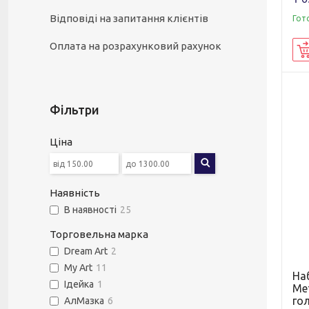
Відповіді на запитання клієнтів
Гот
Оплата на розрахунковий рахунок
Фільтри
Ціна
Наявність
В наявності
25
Торговельна марка
Dream Art
2
My Art
11
Наб
Ідейка
1
Мет
го
АлМазка
6