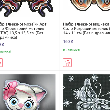
бір алмазної мозаїки Арт
Набір алмазної вишивки
ло Фіолетовий метелик
Соло Яскравий метелик 
Т30) 13,5 х 13,5 см (Без
14 х 11 см (Без підрамни
драмника)
160 ₴
 ₴
В наявності
аявності
Купити
Купити