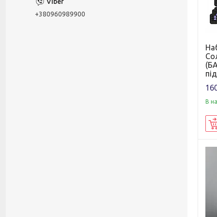
+380960989900
На
Со
(БА
пі
160
В н