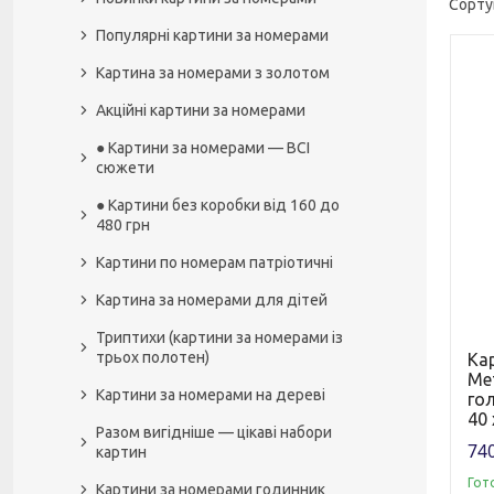
Популярні картини за номерами
Картина за номерами з золотом
Акційні картини за номерами
● Картини за номерами — ВСІ
сюжети
● Картини без коробки від 160 до
480 грн
Картини по номерам патріотичні
Картина за номерами для дітей
Триптихи (картини за номерами із
трьох полотен)
Кар
Мет
Картини за номерами на дереві
го
40 
Разом вигідніше — цікаві набори
740
картин
Гот
Картини за номерами годинник