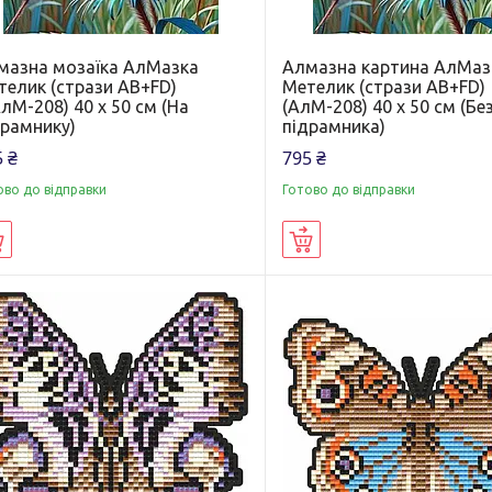
мазна мозаїка АлМазка
Алмазна картина АлМаз
телик (стрази AB+FD)
Метелик (стрази AB+FD)
лМ-208) 40 х 50 см (На
(АлМ-208) 40 х 50 см (Бе
драмнику)
підрамника)
 ₴
795 ₴
ово до відправки
Готово до відправки
Купити
Купити