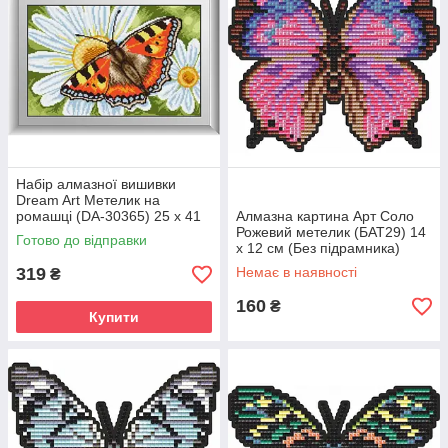
Набір алмазної вишивки
Dream Art Метелик на
ромашці (DA-30365) 25 х 41
Алмазна картина Арт Соло
см (Без підрамника)
Рожевий метелик (БАТ29) 14
Готово до відправки
х 12 см (Без підрамника)
319
Немає в наявності
₴
160
₴
Купити