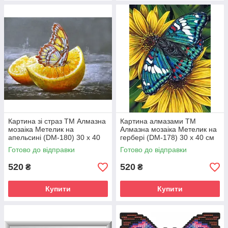
Картина зі страз ТМ Алмазна
Картина алмазами ТМ
мозаіка Метелик на
Алмазна мозаіка Метелик на
апельсині (DM-180) 30 х 40
гербері (DM-178) 30 х 40 см
см (Без підрамника)
(Без підрамника)
Готово до відправки
Готово до відправки
520
520
₴
₴
Купити
Купити