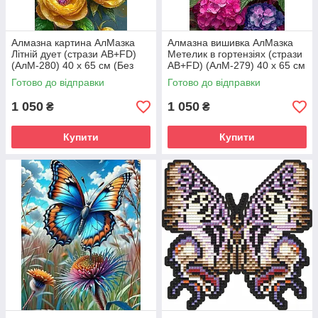
Алмазна картина АлМазка
Алмазна вишивка АлМазка
Літній дует (стрази AB+FD)
Метелик в гортензіях (стрази
(АлМ-280) 40 х 65 см (Без
AB+FD) (АлМ-279) 40 х 65 см
підрамника)
(Без підрамника)
Готово до відправки
Готово до відправки
1 050
1 050
₴
₴
Купити
Купити