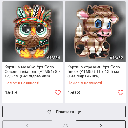
Картина мозаїка Арт Соло
Картина стразами Арт Соло
Совеня індіанець (АТМ54) 9 х
Бичок (АТМ52) 11 х 13,5 см
12,5 см (Без підрамника)
(Без підрамника)
Немає в наявності
Немає в наявності
150
150
₴
₴
Показати ще
1
/ 3