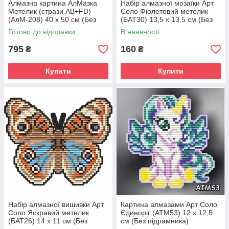
Алмазна картина АлМазка
Набір алмазної мозаїки Арт
Метелик (стрази AB+FD)
Соло Фіолетовий метелик
(АлМ-208) 40 х 50 см (Без
(БАТ30) 13,5 х 13,5 см (Без
підрамника)
підрамника)
Готово до відправки
В наявності
795
160
₴
₴
Купити
Купити
Набір алмазної вишивки Арт
Картина алмазами Арт Соло
Соло Яскравий метелик
Єдиноріг (АТМ53) 12 х 12,5
(БАТ26) 14 х 11 см (Без
см (Без підрамника)