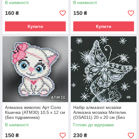
підрамника)
В наявності
В наявності
160
150
₴
₴
Купити
Купити
Алмазна живопис Арт Соло
Набір алмазної мозаїки
Кішечка (АТМ30) 10,5 х 12 см
Алмазна мозаіка Метелик
(Без підрамника)
(OSA011) 20 х 20 см (Без
підрамника)
В наявності
Готово до відправки
150
230
₴
₴