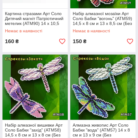
Картина стразами Арт Соло
Набір алмазної мозаїки Арт
Дитячий магніт Патріотичний
Соло Бабки "вогонь" (АТМ59)
метелик (АТМ90) 14 х 10,5
14,5 х 8 см и 13 х 8,5 см (Без
см (Без підрамника)
підрамника)
Немає в наявності
Немає в наявності
160
150
₴
₴
Набір алмазної вишивки Арт
Алмазна живопис Арт Соло
Соло Бабки "захід" (АТМ58)
Бабки "вода" (АТМ57) 14 х 8
14,5 х 8 см и 13 х 8 см (Без
см и 13 х 9 см (Без