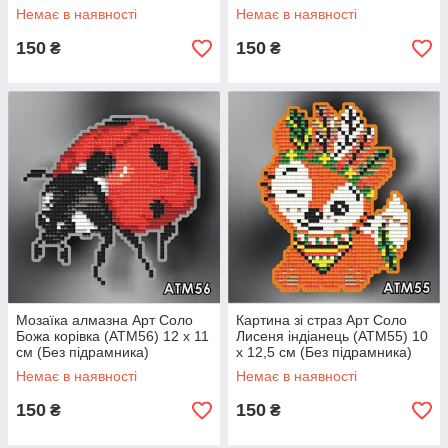
підрамника)
підрамника)
Немає в наявності
Немає в наявності
150
150
₴
₴
Мозаїка алмазна Арт Соло
Картина зі страз Арт Соло
Божа корівка (АТМ56) 12 х 11
Лисеня індіанець (АТМ55) 10
см (Без підрамника)
х 12,5 см (Без підрамника)
Немає в наявності
Немає в наявності
150
150
₴
₴