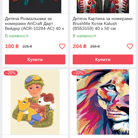
Дитяча Розмальовки за
Дитяча Картина за номерами
номерами ArtCraft Дарт
BrushMe Котик Kalush
Вейдер (ACR-10284-AC) 40 х
(BS53159) 40 х 50 см
50 см
В наявності
В наявності
180
204
₴
₴
225 ₴
255 ₴
Купити
Купити
–20%
–20%