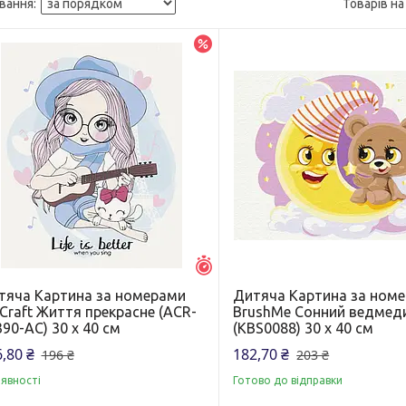
–20%
Залишилось 5 днів
тяча Картина за номерами
Дитяча Картина за ном
Craft Життя прекрасне (ACR-
BrushMe Сонний ведмед
90-AC) 30 х 40 см
(KBS0088) 30 х 40 см
,80 ₴
182,70 ₴
196 ₴
203 ₴
аявності
Готово до відправки