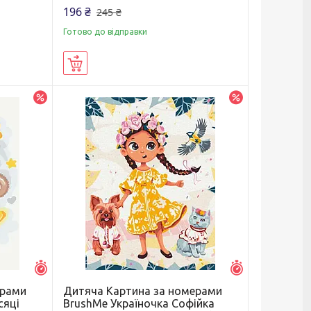
196 ₴
245 ₴
Готово до відправки
Купити
–5%
–20%
Залишилось 5 днів
Залишилось 5 д
ерами
Дитяча Картина за номерами
сяці
BrushMe Україночка Софійка