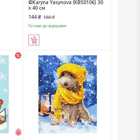
©Karyna Yasynova (KBS0106) 30
х 40 см
144 ₴
180 ₴
Готово до відправки
Купити
–20%
Залишилось 5 днів