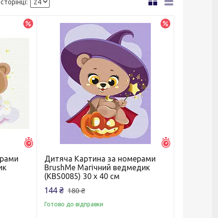
–10%
–20%
Залишилось 5 днів
Залишилось 5 д
ерами
Дитяча Картина за номерами
ик
BrushMe Магічний ведмедик
(KBS0085) 30 х 40 см
144 ₴
180 ₴
Готово до відправки