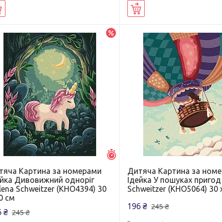
Купити
Купити
–20%
Залишилось 5 днів
тяча Картина за номерами
Дитяча Картина за ном
ейка Дивовижний одноріг
Ідейка У пошуках пригод
ena Schweitzer (KHO4394) 30
Schweitzer (KHO5064) 30 
0 см
196 ₴
245 ₴
 ₴
245 ₴