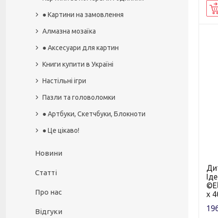
● Картини на замовлення
Алмазна мозаїка
● Аксесуари для картин
Книги купити в Україні
Настільні ігри
Пазли та головоломки
● Артбуки, Скетчбуки, Блокноти
● Це цікаво!
Новини
Ди
Статті
Ід
©El
Про нас
х 4
196
Відгуки