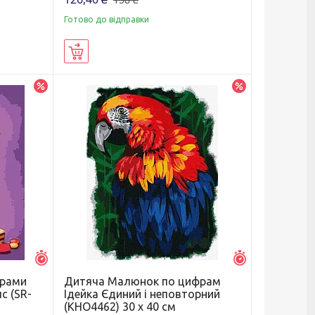
Готово до відправки
Купити
–20%
–20%
Залишилось 5 днів
Залишилось 5 д
ерами
Дитяча Малюнок по цифрам
с (SR-
Ідейка Єдиний і неповторний
(KHO4462) 30 х 40 см