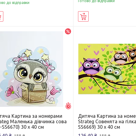
Готово до відправки
ово до відправки
Купити
Купити
–20%
Залишилось 5 днів
тяча Картина за номерами
Дитяча Картина за ном
ateg Маленька дівчинка сова
Strateg Совенята на гілка
-SS6670) 30 х 40 см
SS6669) 30 х 40 см
,40 ₴
126,40 ₴
158 ₴
158 ₴