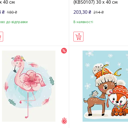
х 40 см
(KBS0107) 30 х 40 см
 ₴
203,30 ₴
180 ₴
214 ₴
ово до відправки
В наявності
Купити
Купити
–20%
Залишилось 5 днів