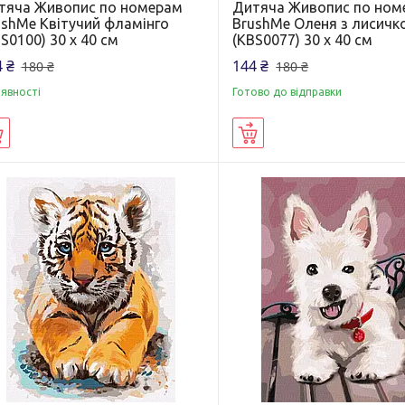
тяча Живопис по номерам
Дитяча Живопис по ном
ushMe Квітучий фламінго
BrushMe Оленя з лисичк
S0100) 30 х 40 см
(KBS0077) 30 х 40 см
 ₴
144 ₴
180 ₴
180 ₴
аявності
Готово до відправки
Купити
Купити