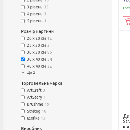
2 рівень
15
3 рівень
33
Гот
4 рівень
3
5 рівень
1
Розмір картини
20 х 20 см
12
25 х 30 см
3
30 х 30 см
86
30 х 40 см
54
40 х 40 см
22
Ще 2
Торговельна марка
ArtCraft
3
ArtStory
1
Brushme
19
Strateg
18
Ди
Ідейка
13
Str
кві
Виробник