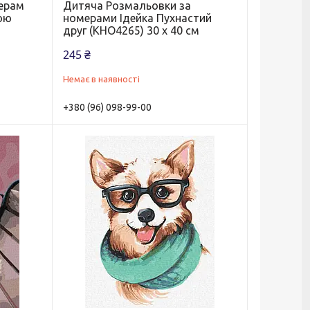
ерам
Дитяча Розмальовки за
ою
номерами Ідейка Пухнастий
друг (KHO4265) 30 х 40 см
245 ₴
Немає в наявності
+380 (96) 098-99-00