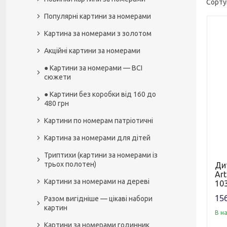
Популярні картини за номерами
Картина за номерами з золотом
Акційні картини за номерами
● Картини за номерами — ВСІ
сюжети
● Картини без коробки від 160 до
480 грн
Картини по номерам патріотичні
Картина за номерами для дітей
Триптихи (картини за номерами із
трьох полотен)
Ди
Art
Картини за номерами на дереві
103
156
Разом вигідніше — цікаві набори
картин
В н
Картини за номерами годинник