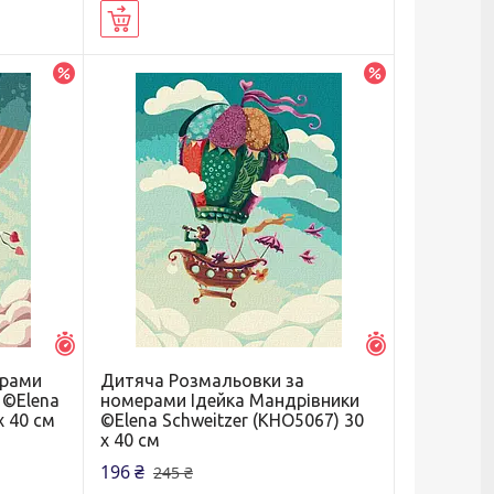
Купити
–20%
–20%
Залишилось 5 днів
Залишилось 5 д
ерами
Дитяча Розмальовки за
 ©Elena
номерами Ідейка Мандрівники
х 40 см
©Elena Schweitzer (KHO5067) 30
х 40 см
196 ₴
245 ₴