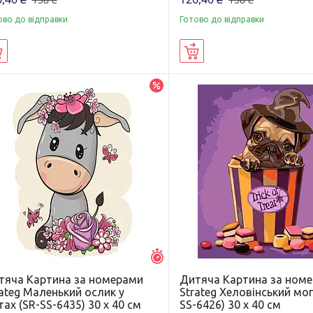
ово до відправки
Готово до відправки
Купити
Купити
–20%
Залишилось 5 днів
тяча Картина за номерами
Дитяча Картина за ном
ateg Маленький ослик у
Strateg Хеловінський моп
тах (SR-SS-6435) 30 х 40 см
SS-6426) 30 х 40 см