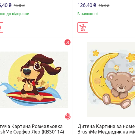
,40 ₴
126,40 ₴
158 ₴
158 ₴
ово до відправки
В наявності
Купити
Купити
–20%
Залишилось 5 днів
тяча Картина Розмальовка
Дитяча Картина за ном
ushMe Серфер Лео (KBS0114)
BrushMe Медведик на мі