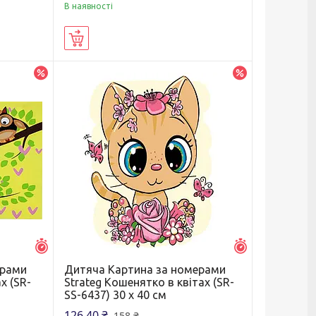
В наявності
Купити
–20%
–20%
Залишилось 5 днів
Залишилось 5 д
ерами
Дитяча Картина за номерами
х (SR-
Strateg Кошенятко в квітах (SR-
SS-6437) 30 х 40 см
126,40 ₴
158 ₴