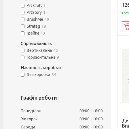
126
Art Craft
3
ArtStory
1
Гот
BrushMe
19
Strateg
18
Ідейка
13
Спрямованість
Вертикальна
45
Горизонтальна
9
Наявність коробки
Без коробки
54
Графік роботи
Понеділок
09:00
18:00
Вівторок
09:00
18:00
Ди
Br
Середа
09:00
18:00