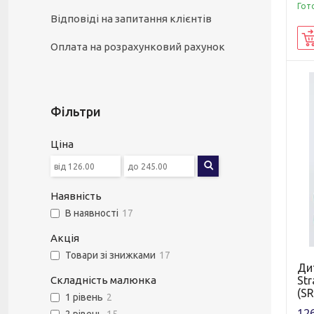
Гот
Відповіді на запитання клієнтів
Оплата на розрахунковий рахунок
Фільтри
Ціна
Наявність
В наявності
17
Акція
Товари зі знижками
17
Ди
Str
Складність малюнка
(SR
1 рівень
2
126