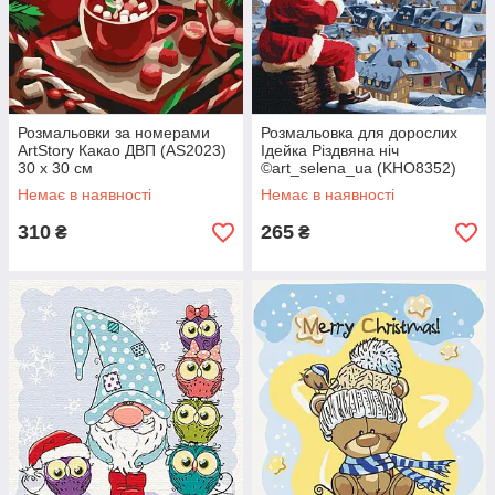
Розмальовки за номерами
Розмальовка для дорослих
ArtStory Какао ДВП (AS2023)
Ідейка Різдвяна ніч
30 х 30 см
©art_selena_ua (KHO8352)
40 х 40 см
Немає в наявності
Немає в наявності
310
265
₴
₴