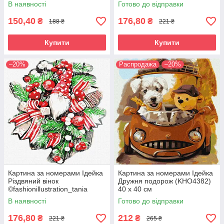
(KHO5011) 30 х 30 см
В наявності
Готово до відправки
150,40
176,80
₴
₴
188 ₴
221 ₴
Купити
Купити
–20%
Распродажа
–20%
Картина за номерами Ідейка
Картина за номерами Ідейка
Різдвяний вінок
Дружня подорож (KHO4382)
©fashionillustration_tania
40 х 40 см
(KHO5071) 30 х 30 см
В наявності
Готово до відправки
176,80
212
₴
₴
221 ₴
265 ₴