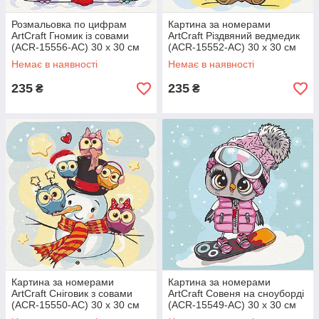
Розмальовка по цифрам
Картина за номерами
ArtCraft Гномик із совами
ArtCraft Різдвяний ведмедик
(ACR-15556-AC) 30 х 30 см
(ACR-15552-AC) 30 х 30 см
Немає в наявності
Немає в наявності
235
235
₴
₴
Картина за номерами
Картина за номерами
ArtCraft Сніговик з совами
ArtCraft Совеня на сноуборді
(ACR-15550-AC) 30 х 30 см
(ACR-15549-AC) 30 х 30 см