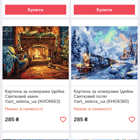
Купити
Купити
Картина за номерами Ідейка
Картина за номерами Ідейка
Святковий камін
Святковий потяг
©art_selena_ua (KHO6663)
©art_selena_ua (KHO6360)
40 х 50 см
40 х 50 см
Немає в наявності
Немає в наявності
285
285
₴
₴