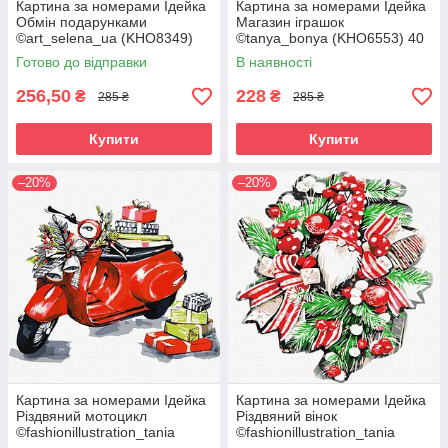
Картина за номерами Ідейка
Картина за номерами Ідейка
Обмін подарунками
Магазин іграшок
©art_selena_ua (KHO8349)
©tanya_bonya (KHO6553) 40
40 х 50 см
х 50 см
Готово до відправки
В наявності
256,50
228
₴
₴
285 ₴
285 ₴
Купити
Купити
–20%
–20%
Картина за номерами Ідейка
Картина за номерами Ідейка
Різдвяний мотоцикл
Різдвяний вінок
©fashionillustration_tania
©fashionillustration_tania