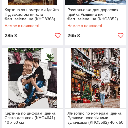
Картина за номерами Ідейка
Розмальовка для дорослих
Під захистом янгола
Ідейка Різдвяна ніч
©art_selena_ua (KHO8368)
©art_selena_ua (KHO8352)
40 х 50 см
40 х 40 см
Немає в наявності
Немає в наявності
285
265
₴
₴
Картина по цифрам Ідейка
Живопис по номерам Ідейка
Свято для двох (KHO4641)
Гуляючи новорічними
40 х 50 см
вуличками (KHO3582) 40 х 50
см