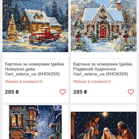
Картина за номерами Ідейка
Картина за номерами Ідейка
Новорічні дива
Різдвяний будиночок
©art_selena_ua (KHO6359)
©art_selena_ua (KHO6358)
40 х 50 см
40 х 50 см
Немає в наявності
Немає в наявності
285
285
₴
₴