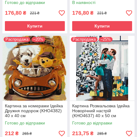
(KHO5011) 30 х 30 см
(KHO5071) 30 х 30 см
Готово до відправки
В наявності
176,80
176,80
₴
₴
221 ₴
221 ₴
Купити
Купити
Распродажа
–20%
Распродажа
–25%
Картина за номерами Ідейка
Картина Розмальовка Ідейка
Дружня подорож (KHO4382)
Новорічний настрій
40 х 40 см
(KHO4637) 40 х 50 см
Готово до відправки
Готово до відправки
212
213,75
₴
₴
265 ₴
285 ₴