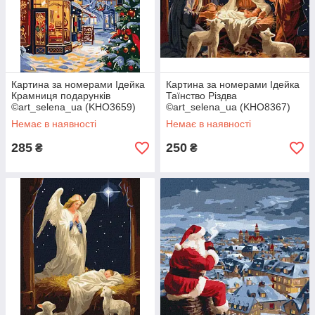
Картина за номерами Ідейка
Картина за номерами Ідейка
Крамниця подарунків
Таїнство Різдва
©art_selena_ua (KHO3659)
©art_selena_ua (KHO8367)
40 х 50 см
40 х 50 см
Немає в наявності
Немає в наявності
285
250
₴
₴