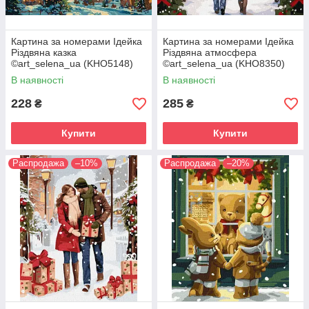
Картина за номерами Ідейка
Картина за номерами Ідейка
Різдвяна казка
Різдвяна атмосфера
©art_selena_ua (KHO5148)
©art_selena_ua (KHO8350)
40 х 50 см
40 х 50 см
В наявності
В наявності
228
285
₴
₴
Купити
Купити
Распродажа
–10%
Распродажа
–20%