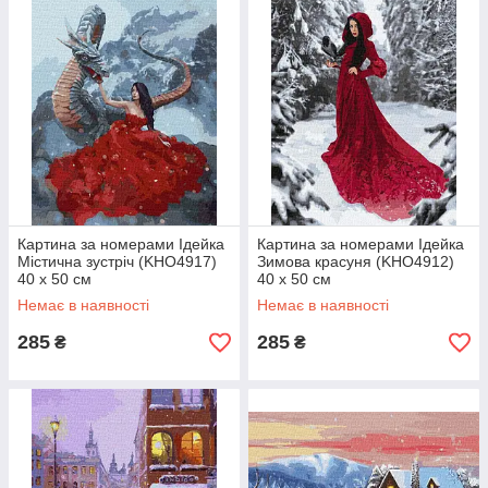
Картина за номерами Ідейка
Картина за номерами Ідейка
Містична зустріч (KHO4917)
Зимова красуня (KHO4912)
40 х 50 см
40 х 50 см
Немає в наявності
Немає в наявності
285
285
₴
₴