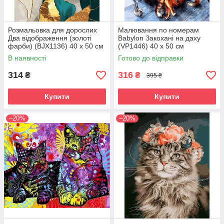
Розмальовка для дорослих
Малювання по номерам
Два відображення (золоті
Babylon Закохані на даху
фарби) (BJX1136) 40 х 50 см
(VP1446) 40 х 50 см
В наявності
Готово до відправки
314
316
₴
₴
395 ₴
Купити
Купити
–20%
–20%