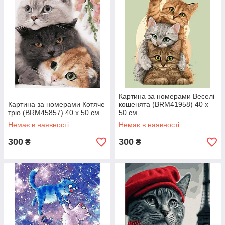
Картина за номерами Веселі
Картина за номерами Котяче
кошенята (BRM41958) 40 х
тріо (BRM45857) 40 х 50 см
50 см
Немає в наявності
Немає в наявності
300
300
₴
₴