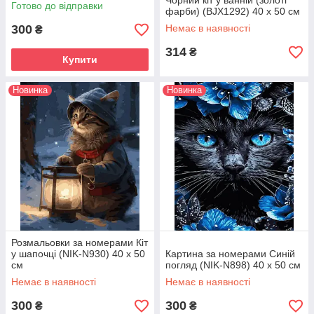
Чорний кіт у ванній (золоті
Готово до відправки
фарби) (BJX1292) 40 х 50 см
300
Немає в наявності
₴
314
₴
Купити
Новинка
Новинка
Розмальовки за номерами Кіт
у шапочці (NIK-N930) 40 х 50
Картина за номерами Синій
см
погляд (NIK-N898) 40 х 50 см
Немає в наявності
Немає в наявності
300
300
₴
₴