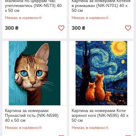
Малюнок по цифрам Час
Картина за номерами Котеня
утеплюватись (NIK-N573) 40
в ромашках (NIK-N701) 40 х
х 50 см
50 см
Немає в наявності
Немає в наявності
300
300
₴
₴
Картина за номерами
Картина за номерами Коти
Пухнастий гість (NIK-N598)
зоряної ночі (NIK-N595) 40 х
40 х 50 см
50 см
Немає в наявності
Немає в наявності