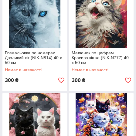
Розмальовка по номерах
Малюнок по цифрам
Дволикий кіт (NIK-N814) 40 х
Красива кішка (NIK-N777) 40
50 см
х 50 см
Немає в наявності
Немає в наявності
300
300
₴
₴