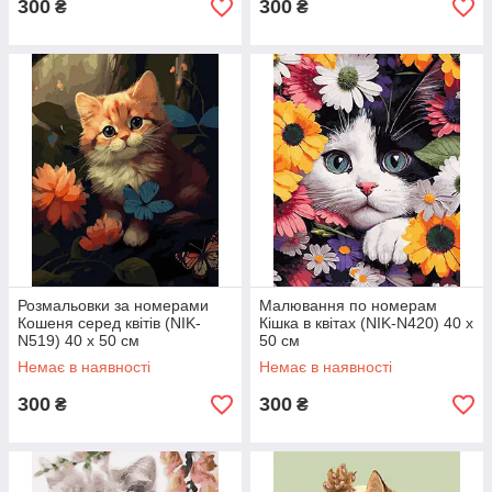
300
300
₴
₴
Розмальовки за номерами
Малювання по номерам
Кошеня серед квітів (NIK-
Кішка в квітах (NIK-N420) 40 х
N519) 40 х 50 см
50 см
Немає в наявності
Немає в наявності
300
300
₴
₴