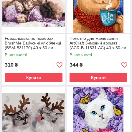
Розмальовка по номерах
Полотно для малювання
BrushMe Бабусині улюбленці
ArtCraft Зимовий аромат
(BSM-B31170) 40 х 50 см
(ACR-B-11531-AC) 40 х 50 см
В наявності
В наявності
310
344
₴
₴
Купити
Купити