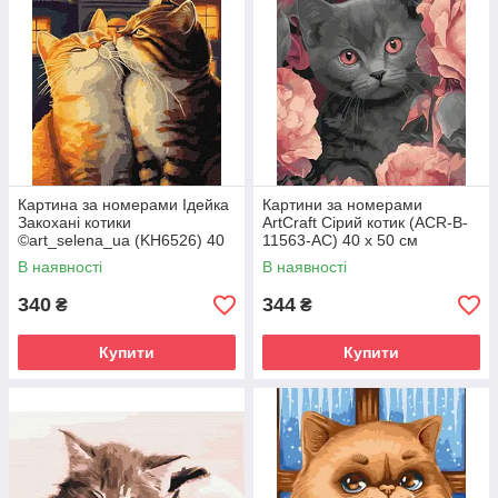
Картина за номерами Ідейка
Картини за номерами
Закохані котики
ArtCraft Сірий котик (ACR-B-
©art_selena_ua (KH6526) 40
11563-AC) 40 х 50 см
х 50 см
В наявності
В наявності
340
344
₴
₴
Купити
Купити