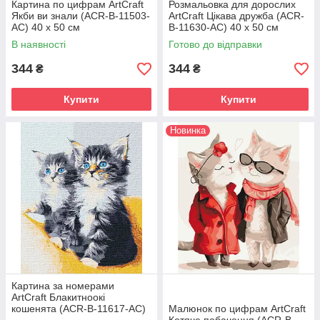
Картина по цифрам ArtCraft
Розмальовка для дорослих
Якби ви знали (ACR-B-11503-
ArtCraft Цікава дружба (ACR-
AC) 40 х 50 см
B-11630-AC) 40 х 50 см
В наявності
Готово до відправки
344
344
₴
₴
Купити
Купити
Новинка
Картина за номерами
ArtCraft Блакитноокі
кошенята (ACR-B-11617-AC)
Малюнок по цифрам ArtCraft