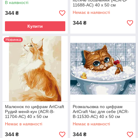
40 х 50 см
Котяче побачення (ACR-B-
В наявності
11688-AC) 40 х 50 см
344
Немає в наявності
₴
344
₴
Купити
Новинка
Малюнок по цифрам ArtCraft
Розмальовка по цифрам
Рудий менй-кун (ACR-B-
ArtCraft Час для себе (ACR-
11704-AC) 40 х 50 см
B-11530-AC) 40 х 50 см
Немає в наявності
Немає в наявності
344
344
₴
₴