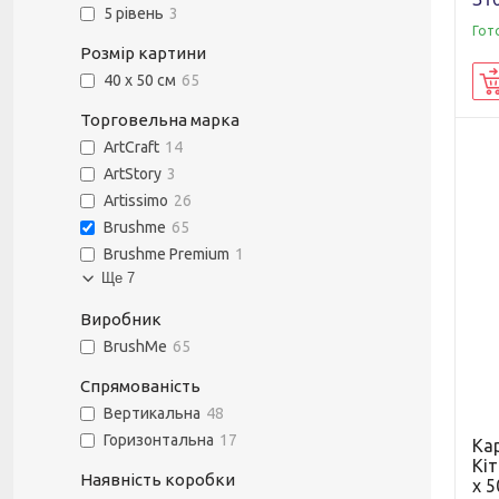
5 рівень
3
Гот
Розмір картини
40 х 50 см
65
Торговельна марка
ArtCraft
14
ArtStory
3
Artissimo
26
Brushme
65
Brushme Premium
1
Ще 7
Виробник
BrushMe
65
Спрямованість
Вертикальна
48
Горизонтальна
17
Ка
Кіт
Наявність коробки
х 5