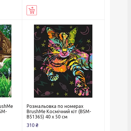
Купити
rushMe
Розмальовка по номерах
SM-
BrushMe Космічний кіт (BSM-
B51365) 40 х 50 см
310 ₴