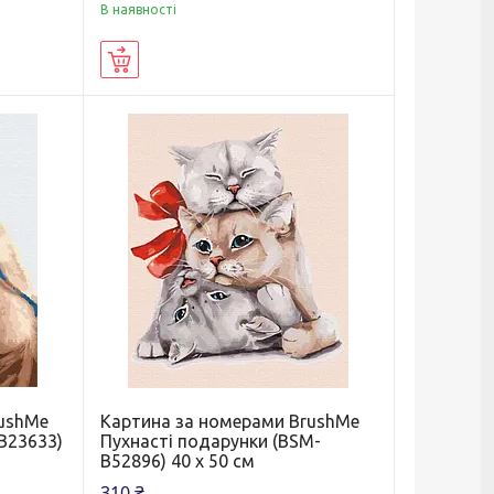
В наявності
Купити
rushMe
Картина за номерами BrushMe
B23633)
Пухнасті подарунки (BSM-
B52896) 40 х 50 см
310 ₴