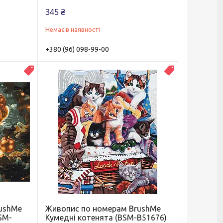
345 ₴
Немає в наявності
+380 (96) 098-99-00
Новинка
Новинка
rushMe
Живопис по номерам BrushMe
SM-
Кумедні котенята (BSM-B51676)