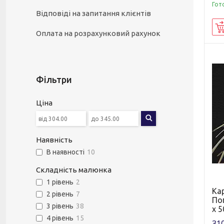
Гот
Відповіді на запитання клієнтів
Оплата на розрахунковий рахунок
Фільтри
Ціна
Наявність
В наявності
10
Складність малюнка
1 рівень
2
Ка
2 рівень
7
По
3 рівень
38
х 5
4 рівень
15
310