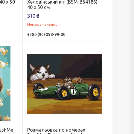
40 х 50
Хеловінський кіт (BSM-B54186)
40 х 50 см
310 ₴
Немає в наявності
+380 (96) 098-99-00
rushMe
Розмальовка по номерах