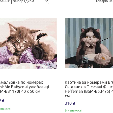
змальовка по номерах
Картина за номерами B
ushMe Бабусині улюбленці
Сніданок в Тіффані ©Luc
M-B31170) 40 х 50 см
Heffernan (BSM-B53475) 4
см
 ₴
310 ₴
аявності
В наявності