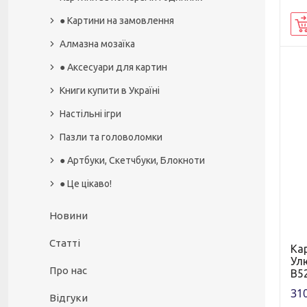
● Картини на замовлення
Алмазна мозаїка
● Аксесуари для картин
Книги купити в Україні
Настільні ігри
Пазли та головоломки
● Артбуки, Скетчбуки, Блокноти
● Це цікаво!
Новини
Статті
Ка
Ул
Про нас
B52
310
Відгуки