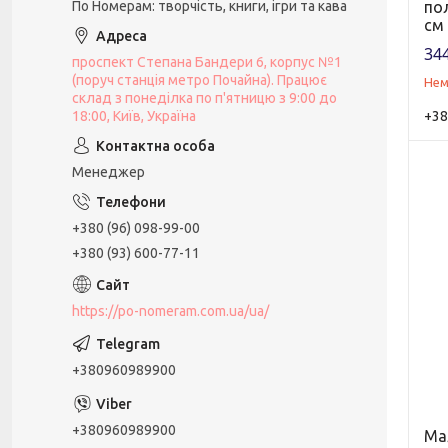
По Номерам: творчість, книги, ігри та кава
по
см
344
проспект Степана Бандери 6, корпус №1
(поруч станція метро Почайна). Працює
Нем
склад з понеділка по п'ятницю з 9:00 до
18:00, Київ, Україна
+38
Менеджер
+380 (96) 098-99-00
+380 (93) 600-77-11
https://po-nomeram.com.ua/ua/
+380960989900
+380960989900
Ма