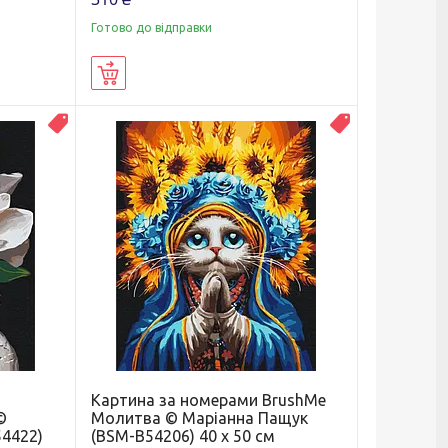
Готово до відправки
Купити
Новинка
Новинка
Картина за номерами BrushMe
©
Молитва © Маріанна Пащук
4422)
(BSM-B54206) 40 х 50 см