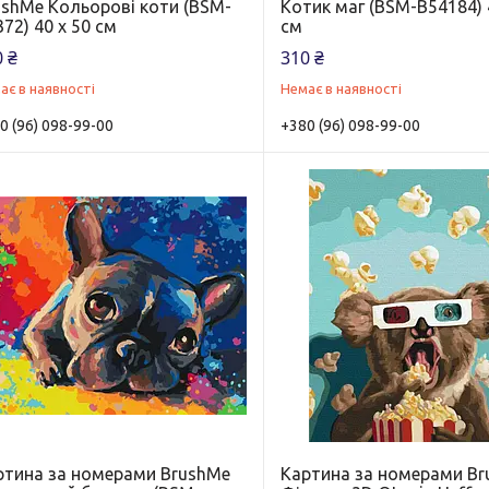
ushMe Кольорові коти (BSM-
Котик маг (BSM-B54184) 
72) 40 х 50 см
см
 ₴
310 ₴
ає в наявності
Немає в наявності
0 (96) 098-99-00
+380 (96) 098-99-00
ртина за номерами BrushMe
Картина за номерами B