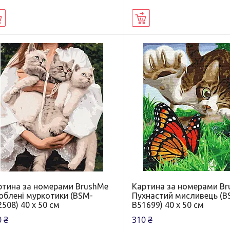
Купити
Купити
ртина за номерами BrushMe
Картина за номерами B
юблені муркотики (BSM-
Пухнастий мисливець (B
508) 40 х 50 см
B51699) 40 х 50 см
 ₴
310 ₴