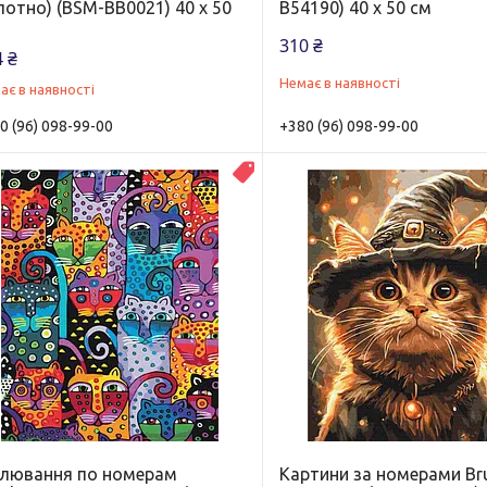
лотно) (BSM-BB0021) 40 х 50
B54190) 40 х 50 см
310 ₴
 ₴
Немає в наявності
ає в наявності
0 (96) 098-99-00
+380 (96) 098-99-00
Новинка
лювання по номерам
Картини за номерами B