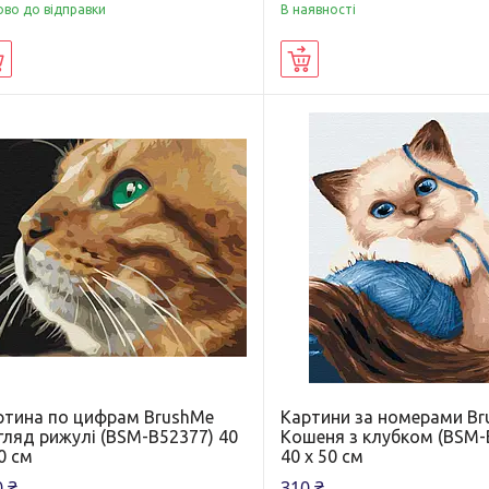
ово до відправки
В наявності
Купити
Купити
ртина по цифрам BrushMe
Картини за номерами B
гляд рижулі (BSM-B52377) 40
Кошеня з клубком (BSM-
0 см
40 х 50 см
 ₴
310 ₴