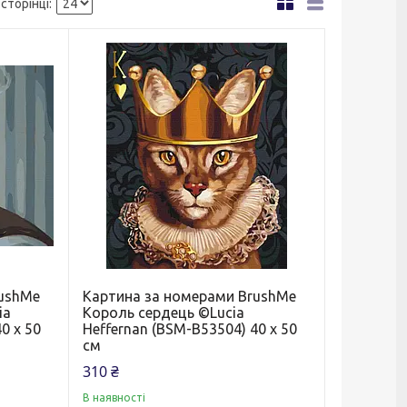
rushMe
Картина за номерами BrushMe
ia
Король сердець ©Lucia
0 х 50
Heffernan (BSM-B53504) 40 х 50
см
310 ₴
В наявності