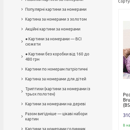
Популярні картини за номерами
Картина за номерами з золотом
Акційні картини за номерами
● Картини за номерами — ВСІ
сюжети
● Картини без коробки від 160 до
480 грн
Картини по номерам патріотичні
Картина за номерами для дітей
Триптихи (картини за номерами із
трьох полотен)
Ро
Br
Картини за номерами на дереві
(BS
Разом вигідніше — цікаві набори
310
картин
В н
Картини за номерами годинник