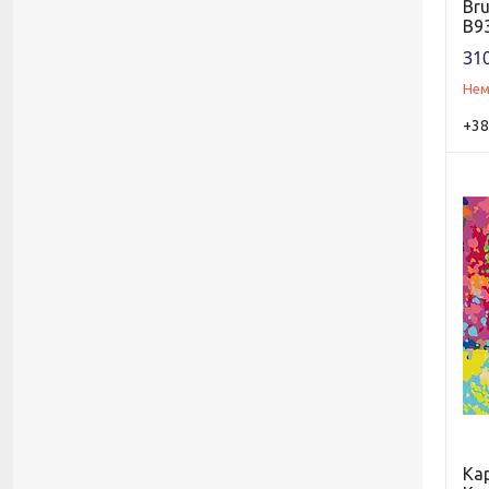
Br
B93
310
Нем
+38
Ка