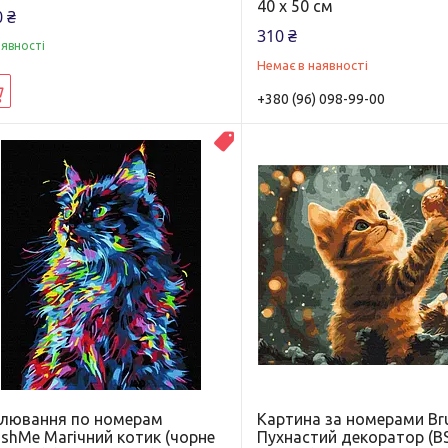
40 х 50 см
 ₴
310 ₴
аявності
Немає в наявності
Купити
+380 (96) 098-99-00
Новинка
лювання по номерам
Картина за номерами B
ushMe Магічний котик (чорне
Пухнастий декоратор (B