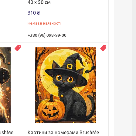
40 х 50 см
310 ₴
Немає в наявності
+380 (96) 098-99-00
Новинка
Новинка
rushMe
Картини за номерами BrushMe