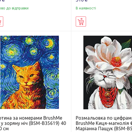
ово до відправки
В наявності
Купити
Купити
ртина за номерами BrushMe
Розмальовка по цифрам
 у зоряну ніч (BSM-B35619) 40
BrushMe Киця-магнолія 
0 см
Маріанна Пащук (BSM-B5