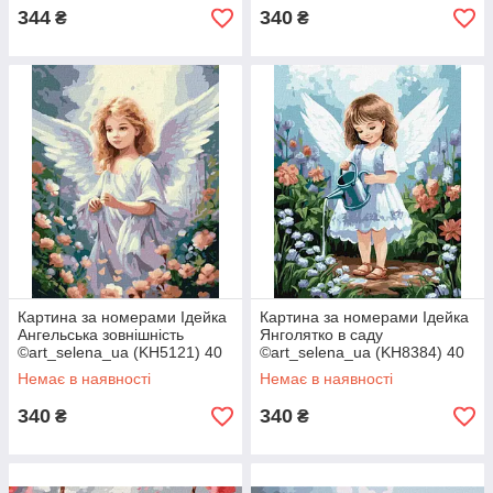
344
340
₴
₴
Картина за номерами Ідейка
Картина за номерами Ідейка
Ангельська зовнішність
Янголятко в саду
©art_selena_ua (KH5121) 40
©art_selena_ua (KH8384) 40
х 50 см
х 50 см
Немає в наявності
Немає в наявності
340
340
₴
₴