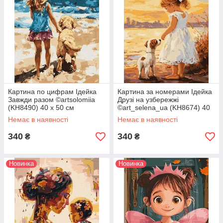
Картина по цифрам Ідейка
Картина за номерами Ідейка
Завжди разом ©artsolomiia
Друзі на узбережжі
(KH8490) 40 х 50 см
©art_selena_ua (KH8674) 40
х 50 см
Немає в наявності
Немає в наявності
340
340
₴
₴
Новинка
Новинка