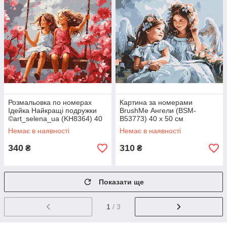
Розмальовка по номерах
Картина за номерами
Ідейка Найкращі подружки
BrushMe Ангели (BSM-
©art_selena_ua (KH8364) 40
B53773) 40 х 50 см
х 50 см
Немає в наявності
Немає в наявності
340
310
₴
₴
Показати ще
1
/ 3