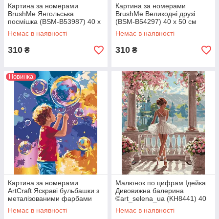
Картина за номерами
Картина за номерами
BrushMe Янгольська
BrushMe Великодні друзі
посмішка (BSM-B53987) 40 х
(BSM-B54297) 40 х 50 см
50 см
Немає в наявності
Немає в наявності
310
310
₴
₴
Новинка
Картина за номерами
Малюнок по цифрам Ідейка
ArtCraft Яскраві бульбашки з
Дивовижна балерина
металізованими фарбами
©art_selena_ua (KH8441) 40
(ACR-B-10449-AC) 40 х 50 см
х 50 см
Немає в наявності
Немає в наявності