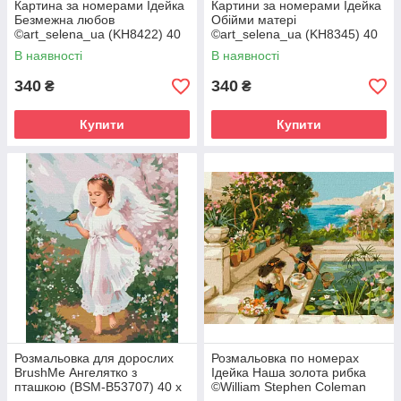
Картина за номерами Ідейка
Картини за номерами Ідейка
Безмежна любов
Обійми матері
©art_selena_ua (KH8422) 40
©art_selena_ua (KH8345) 40
х 50 см
х 50 см
В наявності
В наявності
340
340
₴
₴
Купити
Купити
Розмальовка для дорослих
Розмальовка по номерах
BrushMe Ангелятко з
Ідейка Наша золота рибка
пташкою (BSM-B53707) 40 х
©William Stephen Coleman