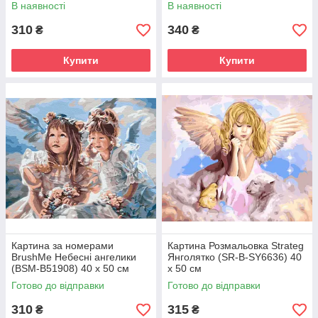
50 см
(KH2554) 40 х 50 см
В наявності
В наявності
310
340
₴
₴
Купити
Купити
Картина за номерами
Картина Розмальовка Strateg
BrushMe Небесні ангелики
Янголятко (SR-B-SY6636) 40
(BSM-B51908) 40 х 50 см
х 50 см
Готово до відправки
Готово до відправки
310
315
₴
₴