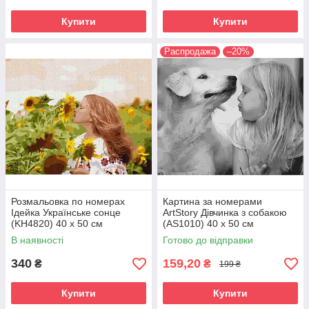
Купити
Купити
Распродажа
–20%
Розмальовка по номерах
Картина за номерами
Ідейка Українське сонце
ArtStory Дівчинка з собакою
(KH4820) 40 х 50 см
(AS1010) 40 х 50 см
В наявності
Готово до відправки
340
159,20
₴
₴
199 ₴
Купити
Купити