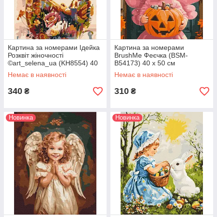
Картина за номерами Ідейка
Картина за номерами
Розквіт жіночності
BrushMe Феєчка (BSM-
©art_selena_ua (KH8554) 40
B54173) 40 х 50 см
х 50 см
Немає в наявності
Немає в наявності
340
310
₴
₴
Новинка
Новинка