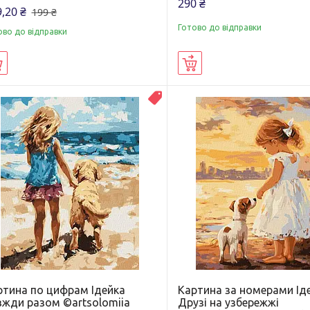
290 ₴
,20 ₴
199 ₴
Готово до відправки
ово до відправки
Купити
Купити
Новинка
ртина по цифрам Ідейка
Картина за номерами Ід
вжди разом ©artsolomiia
Друзі на узбережжі