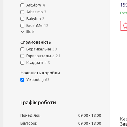
159
ArtStory
4
Artissimo
3
Гот
Babylon
2
BrushMe
12
Ще 5
Спрямованість
Вертикальна
39
Горизонтальна
21
Квадратна
3
Наявність коробки
У коробці
63
Графік роботи
Понеділок
09:00
18:00
Ка
Вівторок
09:00
18:00
За