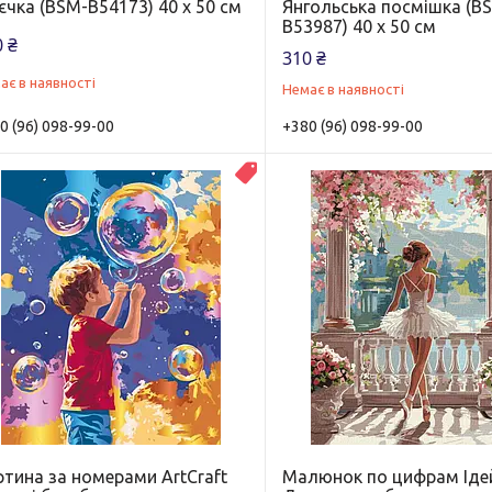
чка (BSM-B54173) 40 х 50 см
Янгольська посмішка (B
B53987) 40 х 50 см
 ₴
310 ₴
ає в наявності
Немає в наявності
0 (96) 098-99-00
+380 (96) 098-99-00
Новинка
ртина за номерами ArtCraft
Малюнок по цифрам Іде