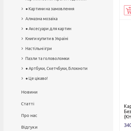
● Картини на замовлення
Алмазна мозаїка
● Аксесуари для картин
Книги купити в Україні
Настільні ігри
Пазли та головоломки
● Артбуки, Скетчбуки, Блокноти
● Це цікаво!
Новини
Статті
Ка
Бе
Про нас
(KH
340
Відгуки