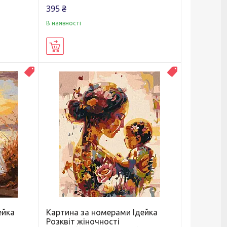
395 ₴
В наявності
Купити
Новинка
Новинка
ейка
Картина за номерами Ідейка
Розквіт жіночності