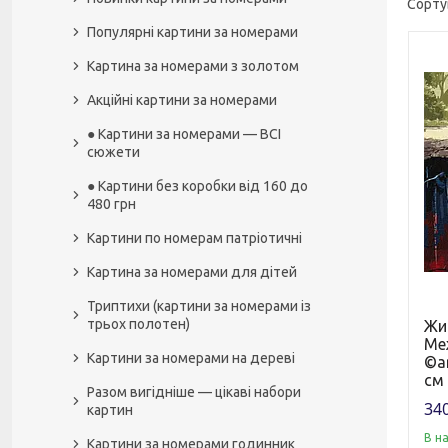
Популярні картини за номерами
Картина за номерами з золотом
Акційні картини за номерами
● Картини за номерами — ВСІ
сюжети
● Картини без коробки від 160 до
480 грн
Картини по номерам патріотичні
Картина за номерами для дітей
Триптихи (картини за номерами із
трьох полотен)
Жи
Ме
Картини за номерами на дереві
©ar
см
Разом вигідніше — цікаві набори
340
картин
В н
Картини за номерами годинник