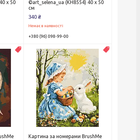
40 х 50
©art_selena_ua (KH8554) 40 х 50
см
340 ₴
Немає в наявності
+380 (96) 098-99-00
Новинка
Новинка
rushMe
Картина за номерами BrushMe