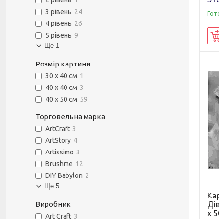
2 рівень
1
3 рівень
24
Гот
4 рівень
26
5 рівень
9
Ще 1
Розмір картини
30 х 40 см
1
40 х 40 см
3
40 х 50 см
59
Торговельна марка
ArtCraft
3
ArtStory
4
Artissimo
3
Brushme
12
DIY Babylon
2
Ще 5
Ка
Виробник
Дів
х 5
Art Craft
3