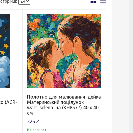
Полотно для малювання Ідейка
ко (ACR-
Материнський поцілунок
©art_selena_ua (KH8577) 40 х 40
см
325 ₴
В наявності