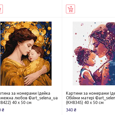
Купити
Купити
ртина за номерами Ідейка
Картини за номерами Ід
змежна любов ©art_selena_ua
Обійми матері ©art_sele
8422) 40 х 50 см
(KH8345) 40 х 50 см
 ₴
340 ₴