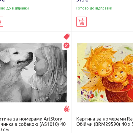
ово до відправки
Готово до відправки
Купити
Купити
Распродажа
–20%
Залишилось 6 днів
ртина за номерами ArtStory
Картина за номерами Ra
чинка з собакою (AS1010) 40
Обійми (BRM29590) 40 х 
0 см