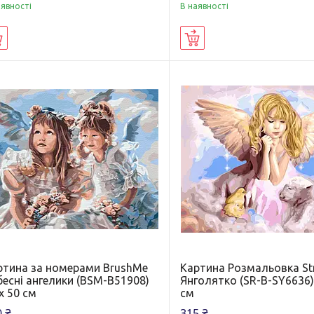
аявності
В наявності
Купити
Купити
ртина за номерами BrushMe
Картина Розмальовка St
бесні ангелики (BSM-B51908)
Янголятко (SR-B-SY6636)
х 50 см
см
 ₴
315 ₴