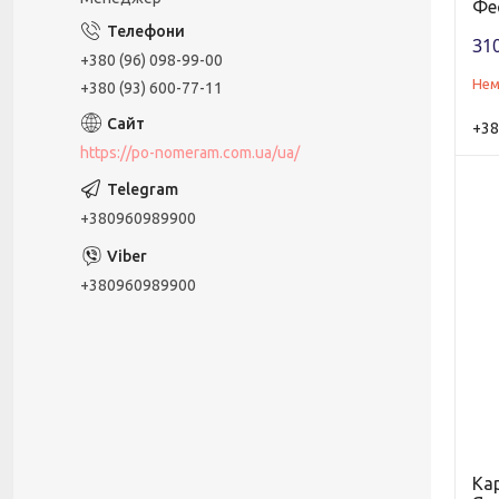
Феє
310
+380 (96) 098-99-00
Нем
+380 (93) 600-77-11
+38
https://po-nomeram.com.ua/ua/
+380960989900
+380960989900
Ка