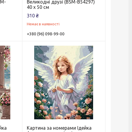
SM-
Великодні друзі (BSM-B54297)
40 х 50 см
310 ₴
Немає в наявності
+380 (96) 098-99-00
йка
Картина за номерами Ідейка