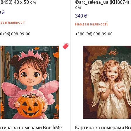
8490) 40 х 50 см
©art_selena_ua (KH8674) 
см
 ₴
340 ₴
ає в наявності
Немає в наявності
0 (96) 098-99-00
+380 (96) 098-99-00
Новинка
ртина за номерами BrushMe
Картина за номерами B