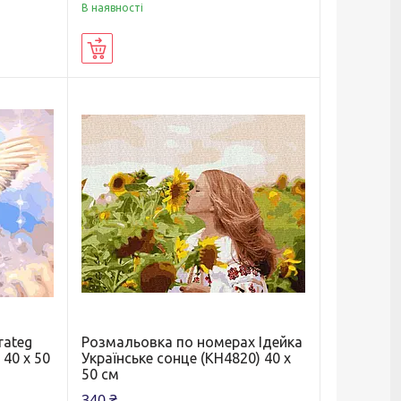
В наявності
Купити
rateg
Розмальовка по номерах Ідейка
 40 х 50
Українське сонце (KH4820) 40 х
50 см
340 ₴