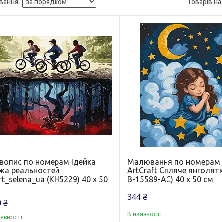
вопис по номерам Ідейка
Малювання по номерам
жа реальностей
ArtCraft Спляче янголят
t_selena_ua (KH5229) 40 х 50
B-15589-AC) 40 х 50 см
344 ₴
 ₴
В наявності
аявності