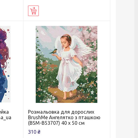
Купити
ейка
Розмальовка для дорослих
na_ua
BrushMe Ангелятко з пташкою
(BSM-B53707) 40 х 50 см
310 ₴