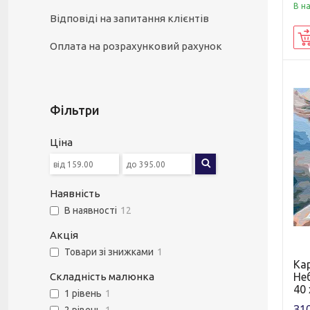
В н
Відповіді на запитання клієнтів
Оплата на розрахунковий рахунок
Фільтри
Ціна
Наявність
В наявності
12
Акція
Товари зі знижками
1
Ка
Не
Складність малюнка
40 
1 рівень
1
310