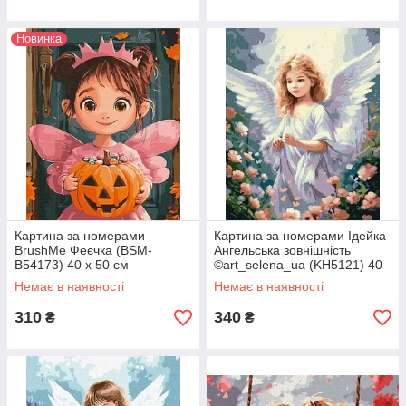
Новинка
Картина за номерами
Картина за номерами Ідейка
BrushMe Феєчка (BSM-
Ангельська зовнішність
B54173) 40 х 50 см
©art_selena_ua (KH5121) 40
х 50 см
Немає в наявності
Немає в наявності
310
340
₴
₴