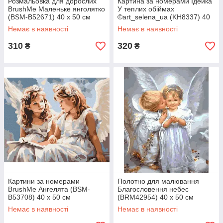
Розмальовка для дорослих
Картина за номерами Ідейка
BrushMe Маленьке янголятко
У теплих обіймах
(BSM-B52671) 40 х 50 см
©art_selena_ua (KH8337) 40
х 40 см
Немає в наявності
Немає в наявності
310
320
₴
₴
Картини за номерами
Полотно для малювання
BrushMe Ангелята (BSM-
Благословення небес
B53708) 40 х 50 см
(BRM42954) 40 х 50 см
Немає в наявності
Немає в наявності