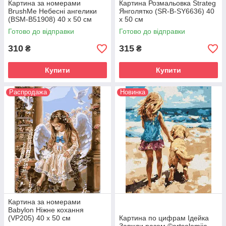
Картина за номерами
Картина Розмальовка Strateg
BrushMe Небесні ангелики
Янголятко (SR-B-SY6636) 40
(BSM-B51908) 40 х 50 см
х 50 см
Готово до відправки
Готово до відправки
310
315
₴
₴
Купити
Купити
Распродажа
Новинка
Картина за номерами
Babylon Ніжне кохання
(VP205) 40 х 50 см
Картина по цифрам Ідейка