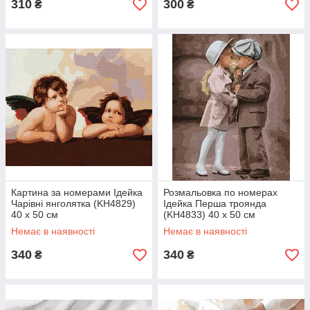
310
300
₴
₴
Картина за номерами Ідейка
Розмальовка по номерах
Чарівні янголятка (KH4829)
Ідейка Перша троянда
40 х 50 см
(KH4833) 40 х 50 см
Немає в наявності
Немає в наявності
340
340
₴
₴