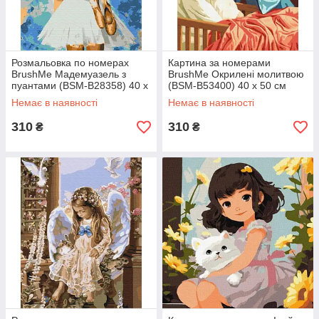
Розмальовка по номерах
Картина за номерами
BrushMe Мадемуазель з
BrushMe Окрилені молитвою
пуантами (BSM-B28358) 40 х
(BSM-B53400) 40 х 50 см
50 см
Немає в наявності
Немає в наявності
310
310
₴
₴