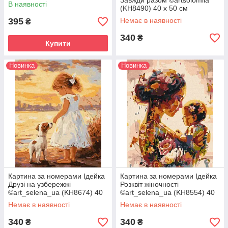
Завжди разом ©artsolomiia
В наявності
(KH8490) 40 х 50 см
395
Немає в наявності
₴
340
₴
Купити
Новинка
Новинка
Картина за номерами Ідейка
Картина за номерами Ідейка
Друзі на узбережжі
Розквіт жіночності
©art_selena_ua (KH8674) 40
©art_selena_ua (KH8554) 40
х 50 см
х 50 см
Немає в наявності
Немає в наявності
340
340
₴
₴