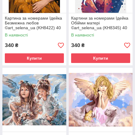
Картина за номерами Ідейка
Картини за номерами Ідейка
Безмежна любов
Обійми матері
©art_selena_ua (KH8422) 40
©art_selena_ua (KH8345) 40
х 50 см
х 50 см
В наявності
В наявності
340
340
₴
₴
Купити
Купити