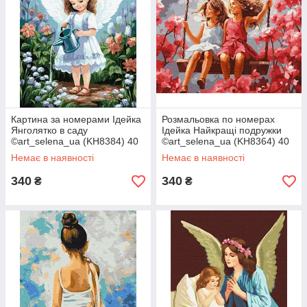
Картина за номерами Ідейка
Розмальовка по номерах
Янголятко в саду
Ідейка Найкращі подружки
©art_selena_ua (KH8384) 40
©art_selena_ua (KH8364) 40
х 50 см
х 50 см
Немає в наявності
Немає в наявності
340
340
₴
₴