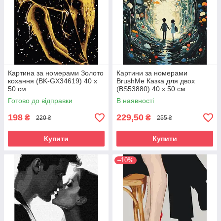
Картина за номерами Золото
Картини за номерами
кохання (BK-GX34619) 40 х
BrushMe Казка для двох
50 см
(BS53880) 40 х 50 см
Готово до відправки
В наявності
198
229,50
₴
₴
220 ₴
255 ₴
Купити
Купити
–10%