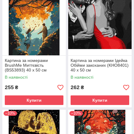
Картина за номерами
Картина за номерами Ідейка
BrushMe Миттєвість
Обійми закоханих (KHO8401)
(BS53893) 40 х 50 см
40 х 50 см
В наявності
В наявності
255
262
₴
₴
Купити
Купити
–10%
–10%