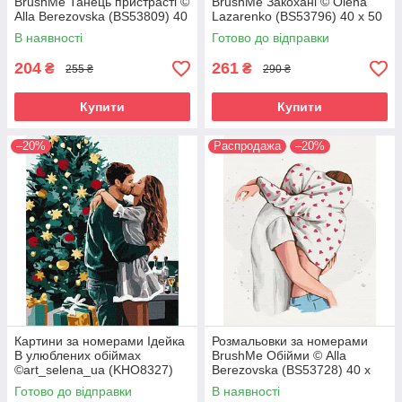
BrushMe Танець пристрасті ©
BrushMe Закохані © Olena
Alla Berezovska (BS53809) 40
Lazarenko (BS53796) 40 х 50
х 50 см
см
В наявності
Готово до відправки
204
261
₴
₴
255 ₴
290 ₴
Купити
Купити
–20%
Распродажа
–20%
Картини за номерами Ідейка
Розмальовки за номерами
В улюблених обіймах
BrushMe Обійми © Alla
©art_selena_ua (KHO8327)
Berezovska (BS53728) 40 х
40 х 50 см
50 см
Готово до відправки
В наявності