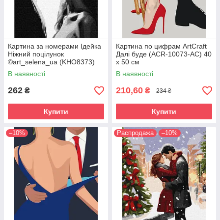
Картина за номерами Ідейка
Картина по цифрам ArtCraft
Ніжний поцілунок
Далі буде (ACR-10073-AC) 40
©art_selena_ua (KHO8373)
х 50 см
40 х 50 см
В наявності
В наявності
262
210,60
₴
₴
234 ₴
Купити
Купити
–10%
Распродажа
–10%