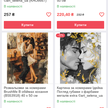
©art_selena_ua (KHO8667)
50 см
40 х 50 см
В наявності
В наявності
257
220,40
₴
₴
232 ₴
Купити
Купити
–5%
Розмальовки за номерами
Картина за номерами Ідейка
BrushMe В обіймах кохання
Погляд губами з фарбами
(BS53918) 40 х 50 см
металік extra ©art_selena_ua
(KHO8538) 40 х 50 см
В наявності
В наявності