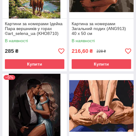
Картини за номерами Ідейка
Картина за номерами
Пара вершників у горах
Загальний подих (ANG913)
©art_selena_ua (KHO8710)
40 х 50 см
40 х 50 см
В наявності
В наявності
285
216,60
₴
₴
228 ₴
Купити
Купити
–5%