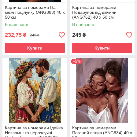
Картина за номерами На
Картина за номерами
межі поцілунку (ANG883) 40 х
Подарунок від дівчини
50 см
(ANG762) 40 х 50 см
В наявності
В наявності
232,75
245
₴
₴
245 ₴
Купити
Купити
–5%
Картина за номерами Ідейка
Картина за номерами
Незламні та нерозлучні
Поганий вплив (ANG834) 40 х