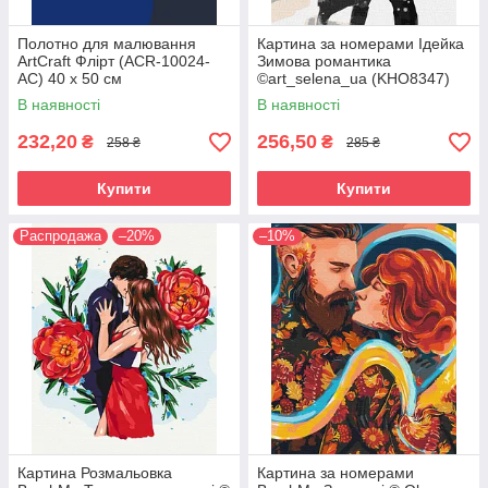
Полотно для малювання
Картина за номерами Ідейка
ArtCraft Флірт (ACR-10024-
Зимова романтика
AC) 40 х 50 см
©art_selena_ua (KHO8347)
40 х 50 см
В наявності
В наявності
232,20
256,50
₴
₴
258 ₴
285 ₴
Купити
Купити
Распродажа
–20%
–10%
Картина Розмальовка
Картина за номерами