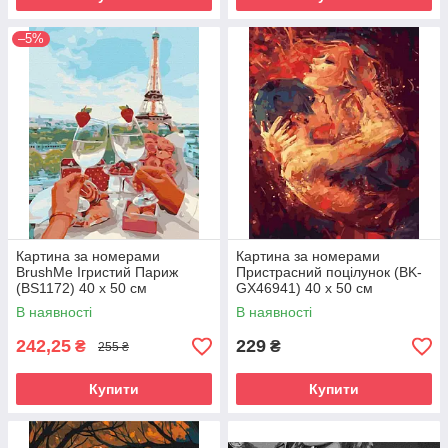
–5%
Картина за номерами
Картина за номерами
BrushMe Ігристий Париж
Пристрасний поцілунок (BK-
(BS1172) 40 х 50 см
GX46941) 40 х 50 см
В наявності
В наявності
242,25
229
₴
₴
255 ₴
Купити
Купити