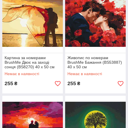
Картина за номерами
Живопис по номерам
BrushMe Двоє на заході
BrushMe Бажання (BS53887)
сонця (BS8270) 40 х 50 см
40 х 50 см
Немає в наявності
Немає в наявності
255
255
₴
₴