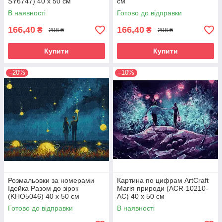
SY6747) 40 х 50 см
см
В наявності
Готово до відправки
166,40
166,40
₴
₴
208 ₴
208 ₴
Купити
Купити
–20%
–10%
Розмальовки за номерами
Картина по цифрам ArtCraft
Ідейка Разом до зірок
Магія природи (ACR-10210-
(KHO5046) 40 х 50 см
AC) 40 х 50 см
Готово до відправки
В наявності