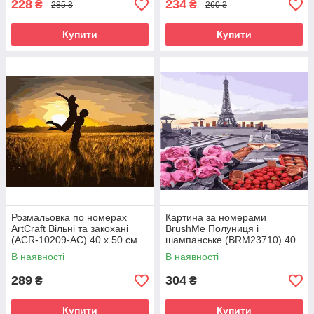
228
234
₴
₴
285 ₴
260 ₴
Купити
Купити
Розмальовка по номерах
Картина за номерами
ArtCraft Вільні та закохані
BrushMe Полуниця і
(ACR-10209-AC) 40 х 50 см
шампанське (BRM23710) 40
х 50 см
В наявності
В наявності
289
304
₴
₴
Купити
Купити