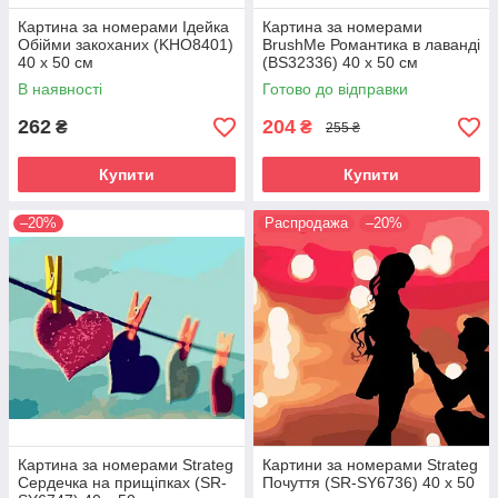
Картина за номерами Ідейка
Картина за номерами
Обійми закоханих (KHO8401)
BrushMe Романтика в лаванді
40 х 50 см
(BS32336) 40 х 50 см
В наявності
Готово до відправки
262
204
₴
₴
255 ₴
Купити
Купити
–20%
Распродажа
–20%
Картина за номерами Strateg
Картини за номерами Strateg
Сердечка на прищіпках (SR-
Почуття (SR-SY6736) 40 х 50