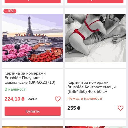
–10%
Картина за номерами
BrushMe Полуниця і
шампанське (BK-GX23710)
Картини за номерами
40 х 50 см
BrushMe Контраст емоцій
В наявності
(BS54350) 40 х 50 см
224,10
Немає в наявності
₴
249 ₴
255
₴
Купити