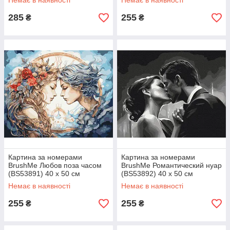
Немає в наявності
Немає в наявності
285
255
₴
₴
Картина за номерами
Картина за номерами
BrushMe Любов поза часом
BrushMe Романтический нуар
(BS53891) 40 х 50 см
(BS53892) 40 х 50 см
Немає в наявності
Немає в наявності
255
255
₴
₴