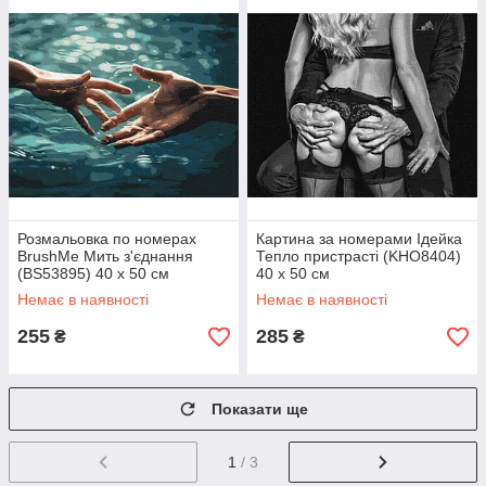
Розмальовка по номерах
Картина за номерами Ідейка
BrushMe Мить з'єднання
Тепло пристрасті (KHO8404)
(BS53895) 40 х 50 см
40 х 50 см
Немає в наявності
Немає в наявності
255
285
₴
₴
Показати ще
1
/ 3