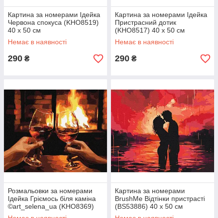
Картина за номерами Ідейка
Картина за номерами Ідейка
Червона спокуса (KHO8519)
Пристрасний дотик
40 х 50 см
(KHO8517) 40 х 50 см
Немає в наявності
Немає в наявності
290
290
₴
₴
Розмальовки за номерами
Картина за номерами
Ідейка Гріємось біля каміна
BrushMe Відтінки пристрасті
©art_selena_ua (KHO8369)
(BS53886) 40 х 50 см
40 х 50 см