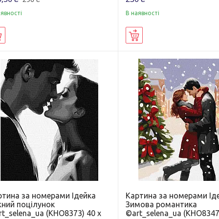
аявності
В наявності
Купити
Купити
ртина за номерами Ідейка
Картина за номерами Ід
жний поцілунок
Зимова романтика
t_selena_ua (KHO8373) 40 х
©art_selena_ua (KHO8347