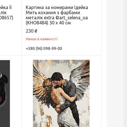
йка Її
Картина за номерами Ідейка
лік
Мить кохання з фарбами
O8657)
металік extra ©art_selena_ua
(KHO8484) 30 х 40 см
230 ₴
Немає в наявності
+380 (96) 098-99-00