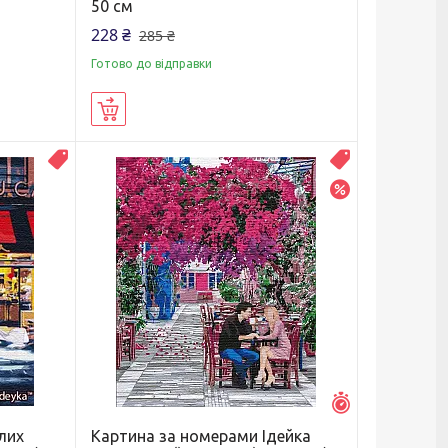
50 см
228 ₴
285 ₴
Готово до відправки
Купити
Распродажа
Распродажа
–20%
Залишилось 7 д
лих
Картина за номерами Ідейка