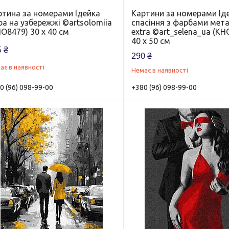
ртина за номерами Ідейка
Картини за номерами Іде
а на узбережжі ©artsolomiia
спасіння з фарбами мета
O8479) 30 х 40 см
extra ©art_selena_ua (KH
40 х 50 см
 ₴
290 ₴
ає в наявності
Немає в наявності
0 (96) 098-99-00
+380 (96) 098-99-00