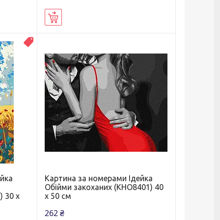
Купити
Новинка
ейка
Картина за номерами Ідейка
Обійми закоханих (KHO8401) 40
) 30 х
х 50 см
262 ₴