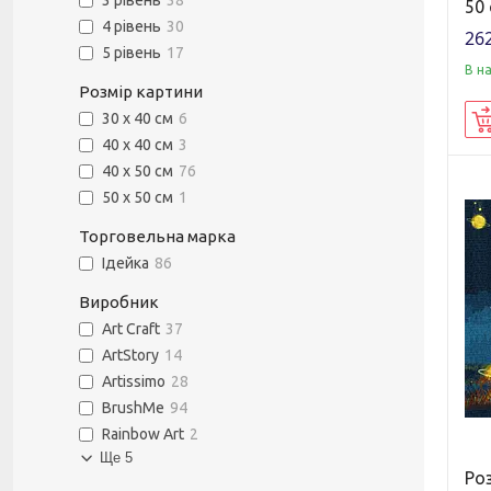
3 рівень
38
50
4 рівень
30
262
5 рівень
17
В н
Розмір картини
30 х 40 см
6
40 х 40 см
3
40 х 50 см
76
50 х 50 см
1
Торговельна марка
Ідейка
86
Виробник
Art Craft
37
ArtStory
14
Artissimo
28
BrushMe
94
Rainbow Art
2
Ще 5
Ро