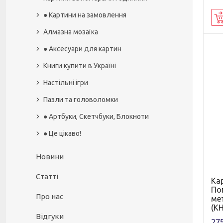
● Картини на замовлення
Алмазна мозаїка
● Аксесуари для картин
Книги купити в Україні
Настільні ігри
Пазли та головоломки
● Артбуки, Скетчбуки, Блокноти
● Це цікаво!
Новини
Статті
Ка
По
Про нас
мет
(KH
Відгуки
275