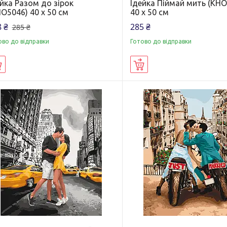
йка Разом до зірок
Ідейка Піймай мить (KHO
O5046) 40 х 50 см
40 х 50 см
 ₴
285 ₴
285 ₴
ово до відправки
Готово до відправки
Купити
Купити