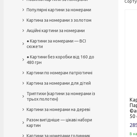
Популярні картини за номерами
Картина за номерами з золотом
Акційні картини за номерами
● Картини за номерами — ВСІ
сюжети
● Картини без коробки від 160 до
480 грн
Картини по номерам патріотичні
Картина за номерами для дітей
Триптихи (картини за номерами із
трьох полотен)
Ка
Пар
Картини за номерами на дереві
©ar
50
Разом вигідніше — цікаві набори
285
картин
В н
Картини за номерами годинник