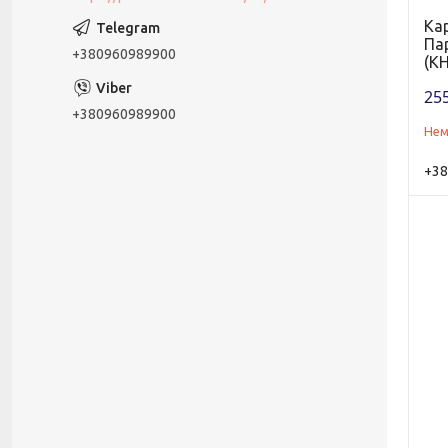
Ка
Пар
+380960989900
(KH
255
+380960989900
Нем
+38