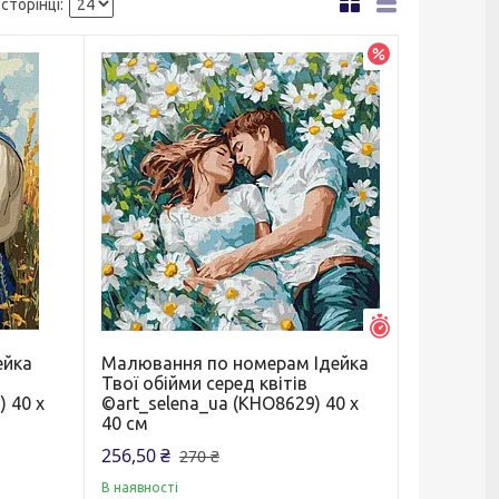
–5%
Залишилось 7 д
ейка
Малювання по номерам Ідейка
Твої обійми серед квітів
) 40 х
©art_selena_ua (KHO8629) 40 х
40 см
256,50 ₴
270 ₴
В наявності