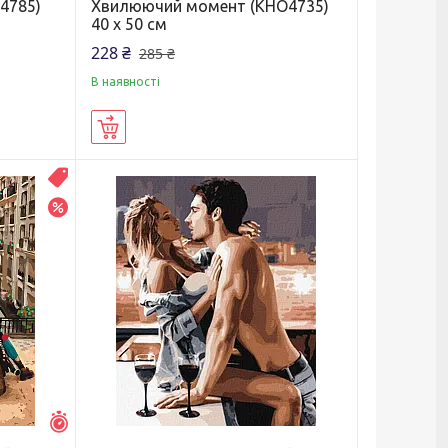
4785)
Хвилюючий момент (KHO4735)
40 х 50 см
228 ₴
285 ₴
В наявності
Купити
Распродажа
–20%
Залишилось 7 днів