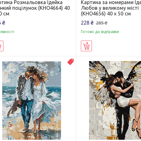
ртина Розмальовка Ідейка
Картина за номерами Ід
янкий поцілунок (KHO4664) 40
Любов у великому місті
0 см
(KHO4656) 40 х 50 см
 ₴
228 ₴
285 ₴
аявності
Готово до відправки
Купити
Купити
Новинка