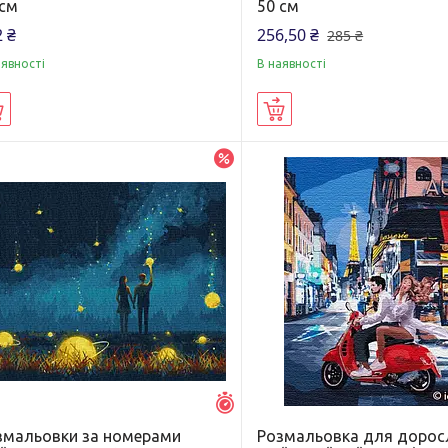
 см
50 см
 ₴
256,50 ₴
285 ₴
аявності
В наявності
Купити
Купити
–20%
Залишилось 7 днів
змальовки за номерами
Розмальовка для дорос