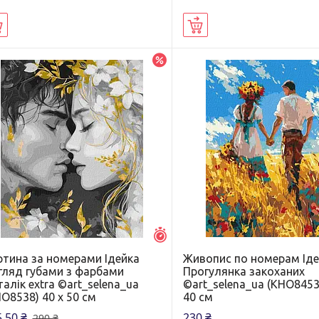
Купити
Купити
–5%
Залишилось 7 днів
ртина за номерами Ідейка
Живопис по номерам Ід
гляд губами з фарбами
Прогулянка закоханих
алік extra ©art_selena_ua
©art_selena_ua (KHO8453
O8538) 40 х 50 см
40 см
,50 ₴
230 ₴
290 ₴