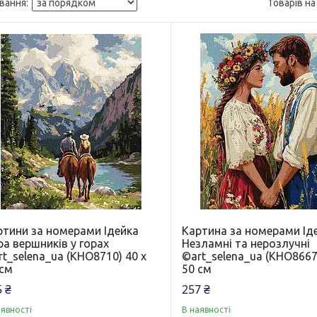
ртини за номерами Ідейка
Картина за номерами Ід
а вершників у горах
Незламні та нерозлучні
t_selena_ua (KHO8710) 40 х
©art_selena_ua (KHO8667
 см
50 см
 ₴
257 ₴
аявності
В наявності