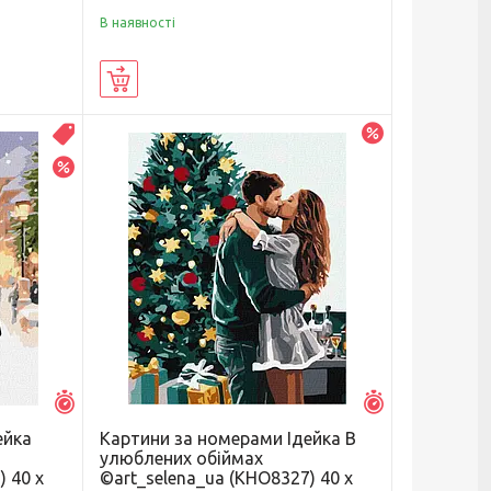
В наявності
Купити
–20%
Распродажа
–10%
Залишилось 7 днів
Залишилось 7 д
ейка
Картини за номерами Ідейка В
улюблених обіймах
) 40 х
©art_selena_ua (KHO8327) 40 х