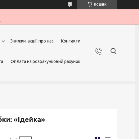
Кошик
Знижки, акції, про нас
Контакти
та
Оплата на розрахунковий рахунок
бки: «Ідейка»