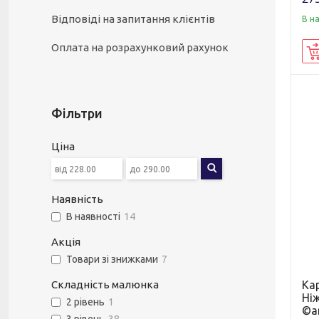
Відповіді на запитання клієнтів
В н
Оплата на розрахунковий рахунок
Фільтри
Ціна
Наявність
В наявності
14
Акція
Товари зі знижками
7
Ка
Складність малюнка
Ні
2 рівень
1
©ar