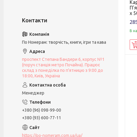
Ка
П'
х 5
285
В н
По Номерам: творчість, книги, ігри та кава
проспект Степана Бандери 6, корпус №1
(поруч станція метро Почайна). Працює
склад з понеділка по п'ятницю з 9:00 до
18:00, Київ, Україна
Менеджер
+380 (96) 098-99-00
+380 (93) 600-77-11
https://po-nomeram.com.ua/ua/